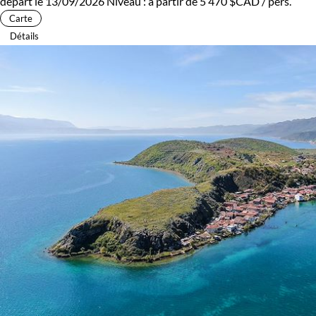
départ le 13/09/2026
Niveau :
à partir de
5 470 $CAD
/ pers.
Carte
Détails