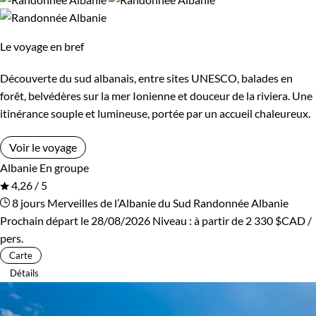
Âge des enfants
Les 6/9 ans
Les 14/16 ans
Le voyage en bref
Découverte du sud albanais, entre sites UNESCO, balades en
Confort
forêt, belvédères sur la mer Ionienne et douceur de la riviera. Une
itinérance souple et lumineuse, portée par un accueil chaleureux.
Refuge, gîte, dortoir
Standard
Voir le voyage
Albanie
En groupe
Itinérance
4,26 / 5
8 jours
Merveilles de l’Albanie du Sud
Randonnée Albanie
Itinérant
Semi-itinérant
Prochain départ le 28/08/2026
Niveau :
à partir de
2 330 $CAD
/
pers.
Carte
Environnement
Détails
Bord de mer et îles
Forêts, collines, rivières et lacs