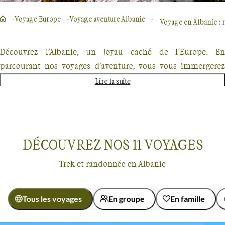
Voyage Europe
Voyage aventure Albanie
Voyage en Albanie : r
Découvrez l'Albanie, un joyau caché de l'Europe. En
parcourant nos voyages d'aventure, vous vous immergerez
dans des paysages variés, allant des plages cristallines de la
Lire la suite
Riviera albanaise aux sommets saisissants des Alpes
albanaises. Nous parcourons ensemble les parcs nationaux,
comme celui de Llogara ou de Dajti, offrant des randonnées à
travers une nature préservée. Nos voyage sont pensés pour
DÉCOUVREZ NOS
11
VOYAGES
vous plonger au cœur de l'authenticité albanaise, des
Trek et randonnée en Albanie
traditions locales aux sites historiques, comme la ville de
Berat. Rejoignez-nous pour une aventure inoubliable en
Albanie.
Tous les voyages
En groupe
En famille
Guide de voyage Albanie
Voyages
Albanie