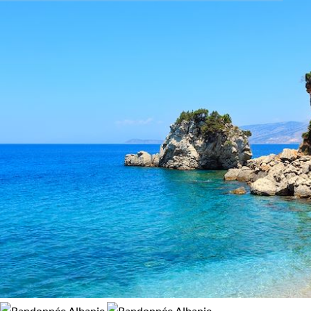
Activité
98% de satisfaction
(
163 avis
)
Autotour
Découverte
Randonnée
Rencontres
Vélo
Budget
De 1 250 à 2 000 $CAD
De 2 000 à 3 000 $CAD
Plus de 3 000 $CAD