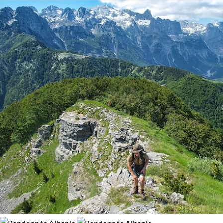
demandent qu'à être découvertes par les amants de la liberté.
Activité
Venez vivre l'expérience albanaise, et plongez dans un riche
tableau de découverte et d'aventure.
Autotour
Découverte
Guide de voyage Albanie
Randonnée
Vélo
Budget
De 1 250 à 2 000 $CAD
De 2 000 à 3 000 $CAD
Itinérance
Itinérant
Semi-itinérant