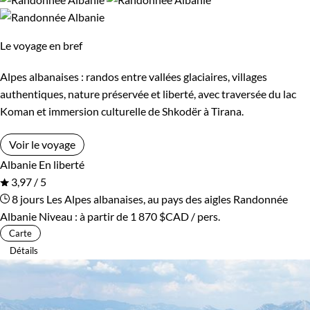
Environnement
Le voyage en bref
Bord de mer et îles
Forêts, collines, rivières et lacs
Alpes albanaises : randos entre vallées glaciaires, villages
Patrimoine et Nature
authentiques, nature préservée et liberté, avec traversée du lac
Koman et immersion culturelle de Shkodër à Tirana.
Voir le voyage
Albanie
En liberté
3,97 / 5
8 jours
Les Alpes albanaises, au pays des aigles
Randonnée
Albanie
Niveau :
à partir de
1 870 $CAD
/ pers.
Carte
Détails