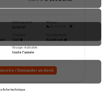
Hébergement
Niveau
En hôtel
Transfert
Encadrements
rant
Taxi
Roadbook
Voyage réalisable
toute l'année
inscrire
/ Demander un devis
la fiche technique