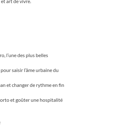
et art de vivre.
o, l’une des plus belles
our saisir l’âme urbaine du
céan et changer de rythme en fin
Porto et goûter une hospitalité
e