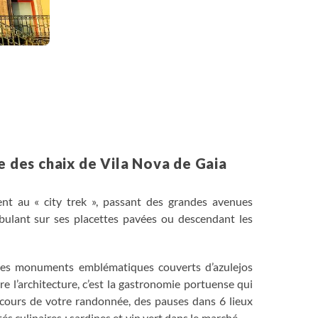
e des chaix de Vila Nova de Gaia
ent au « city trek », passant des grandes avenues
bulant sur ses placettes pavées ou descendant les
t les monuments emblématiques couverts d’azulejos
re l’architecture, c’est la gastronomie portuense qui
au cours de votre randonnée, des pauses dans 6 lieux
s culinaires : sardines et vin vert dans le marché du