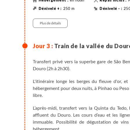
en hôtel
250 m
25
8 km
Activi
Plus de détails
Train de la vallée du Dour
Transfert privé vers la superbe gare de São Be
Douro (2h à 2h30).
L'itinéraire longe les berges du fleuve d'or, e
hébergement pour deux nuits, à Pinhao ou Peso d
libre.
L’après-midi, transfert vers la Quinta du Tedo,
affluent du Douro. Les cours d’eau et les lign
immuable. Possibilité de dégustation de vin
hébergement.