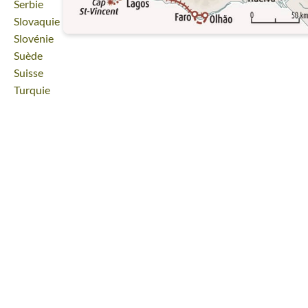
Voyage
Serbie
Voyage
Slovaquie
Voyage
Slovénie
Voyage
Suède
Voyage
Suisse
Voyage
Turquie