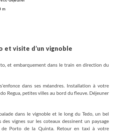
Petit-déjeuner
0 m
té culturelle
o et visite d’un vignoble
nto, et embarquement dans le train en direction du
t s'enfonce dans ses méandres. Installation à votre
o Regua, petites villes au bord du fleuve. Déjeuner
 balade dans le vignoble et le long du Tedo, un bel
es des vignes sur les coteaux dessinent un paysage
s de Porto de la Quinta. Retour en taxi à votre