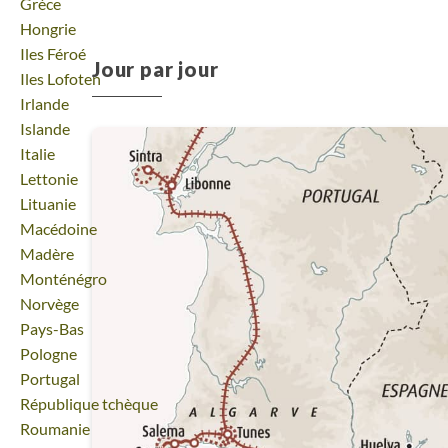
Voyage
Grèce
Voyage
Hongrie
Voyage
Iles Féroé
Jour par jour
Voyage
Iles Lofoten
Voyage
Irlande
Voyage
Islande
Voyage
Italie
Voyage
Lettonie
Voyage
Lituanie
Voyage
Macédoine
Voyage
Madère
Voyage
Monténégro
Voyage
Norvège
Voyage
Pays-Bas
Voyage
Pologne
Voyage
Portugal
Voyage
République tchèque
Voyage
Roumanie