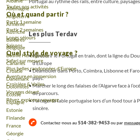
Voyage
Albanie
Portugal au rythme des rails, entre culture, paysages 
Toutes nos activités
Voyage
Allemagne
Où et quand partir ?
Voyage
Angleterre
Partir 1 semaine
Voyage
Arménie
Partir 2 semaines
Voyage
Autriche
Les plus Terdav
Longs séjours
Voyage
Baléares
Saisons
Voyage
Belgique
Quel style de voyage ?
Voyage
Bosnie Herzégovine
Parcourir le Portugal en train, dont la ligne du Dour
Safari sur mesure
d’Europe
Voyage
Canaries
Plus belles randonnées d'Europe
Déambuler dans Porto, Coimbra, Lisbonne et Faro p
Voyage
Croatie
Aventure en immersion
pays.
Voyage
Danemark
Croisière & Voiles
Marcher le long des falaises de l’Algarve face à l’o
Voyage
Dolomites
Voyages désert
de parcours.
Voyage
Ecosse
Rêvez, explorez, voyagez
Partager la table portugaise lors d’un food tour à 
Voyage
Espagne
sincère.
Voyage
Estonie
Voyage
Finlande
514-382-9453
Contactez-nous au
ou par
messag
Voyage
France
Voyage
Géorgie