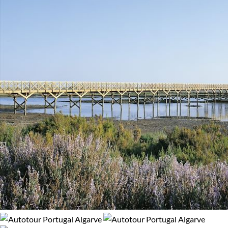
Confort
Standard
Supérieur
Haut de gamme
Itinérance
Itinérant
Semi-itinérant
En étoile
Environnement
Bord de mer et îles
Forêts, collines, rivières et lacs
Patrimoine et Nature