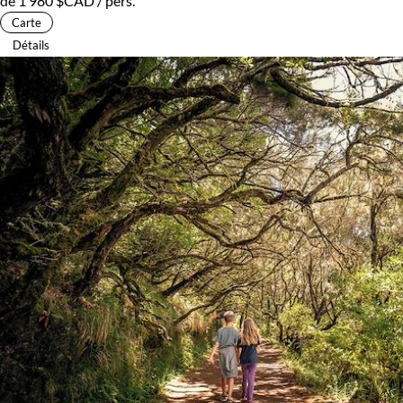
de
1 980 $CAD
/ pers.
Carte
Détails