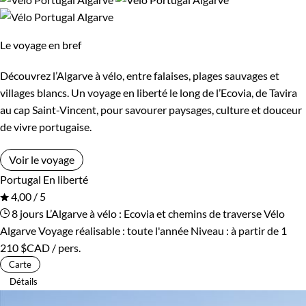
Budget
Guide de voyage Portugal
De 750 à 1 250 $CAD
Le voyage en bref
De 1 250 à 2 000 $CAD
Découvrez l’Algarve à vélo, entre falaises, plages sauvages et
villages blancs. Un voyage en liberté le long de l’Ecovia, de Tavira
De 2 000 à 3 000 $CAD
au cap Saint-Vincent, pour savourer paysages, culture et douceur
de vivre portugaise.
Plus de 3 000 $CAD
Voir le voyage
Portugal
En liberté
Âge des enfants
4,00 / 5
8 jours
L’Algarve à vélo : Ecovia et chemins de traverse
Vélo
Les 2/5 ans
Les 6/9 ans
Algarve
Voyage réalisable : toute l'année
Niveau :
à partir de
1
210 $CAD
/ pers.
Les 10/13 ans
Les 14/16 ans
Carte
Détails