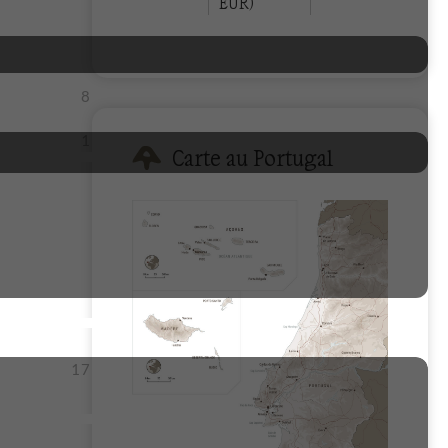
EUR)
8
1
Carte au Portugal
17