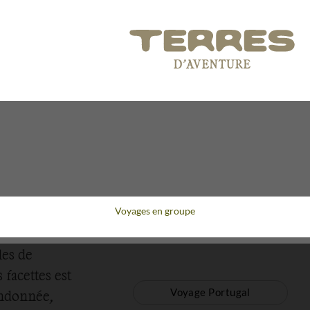
Voyages en groupe
les de
facettes est
Voyage Portugal
andonnée,