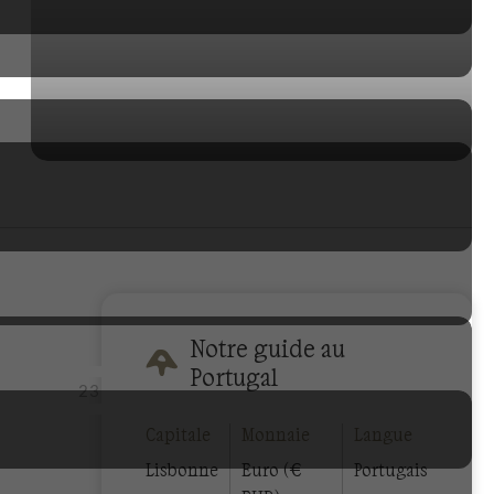
Notre guide au
Portugal
23
Capitale
Monnaie
Langue
Lisbonne
Euro (€
Portugais