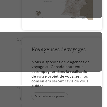
15
Nos agences de voyages
Nous disposons de 2 agences de
voyage au Canada pour vous
accompagner dans la réalisation
de votre projet de voyages. nos
conseillers seront ravis de vous
guider.
10
Voir toutes nos agences
9