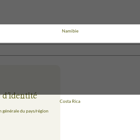
Voyage
Namibie
 d'identité
Voyage
Costa Rica
n générale du pays/région