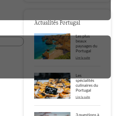
Actualités Portugal
Les plus
beaux
paysages du
Portugal
Lire la suite
Les
spécialités
culinaires du
Portugal
Lire la suite
3 questions à