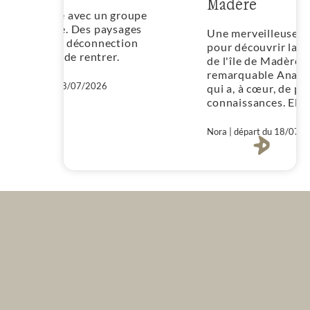
Madère
groupe
Une merveilleuse destination
tion
pour découvrir la faune et la flore
.
de l'île de Madère avec une guide
remarquable Ana, à l'écoute et
qui a, à cœur, de partager ses
connaissances. Elle sait motiver
pour arriver au bout de
l'aventure, c'est la dernière du
Nora | départ du 18/07/2026
groupe qui le dit ! Heureusement,
l'île a un super climat pour
randonner et échapper à la
canicule. Nora