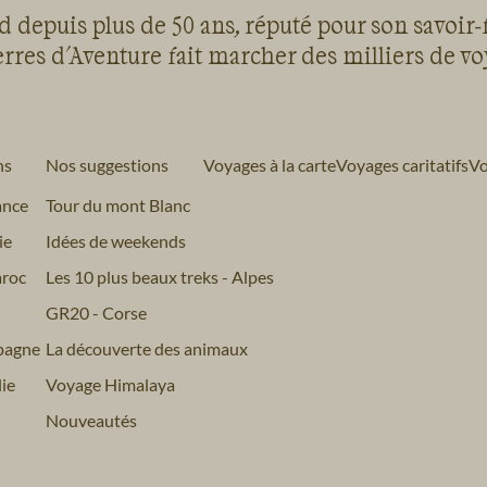
 depuis plus de 50 ans, réputé pour son savoir-
rres d'Aventure fait marcher des milliers de v
ns
Nos suggestions
Voyages à la carte
Voyages caritatifs
Vo
ance
Tour du mont Blanc
ie
Idées de weekends
roc
Les 10 plus beaux treks - Alpes
GR20 - Corse
pagne
La découverte des animaux
ie
Voyage Himalaya
Nouveautés