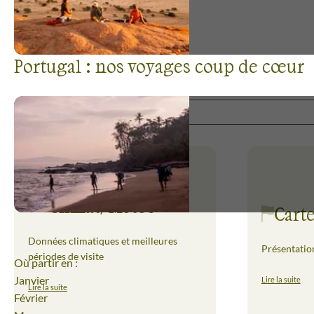
Portugal : nos voyages coup de cœur
Tous nos voyages au Portugal
Climat/Météo
Carte
Données climatiques et meilleures
Présentatio
périodes de visite
Où partir en :
Janvier
Lire la suite
Lire la suite
Février