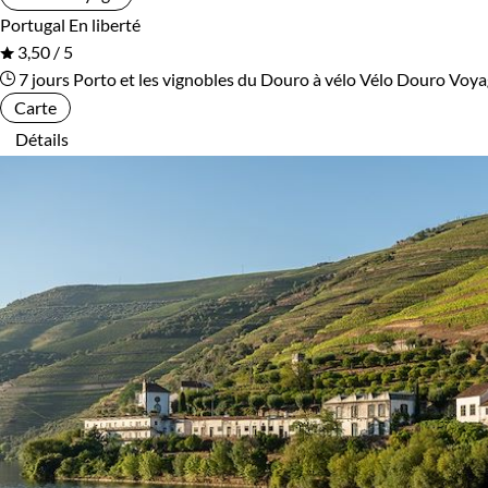
Portugal
En liberté
3,50 / 5
7 jours
Porto et les vignobles du Douro à vélo
Vélo Douro
Voyag
Carte
Détails