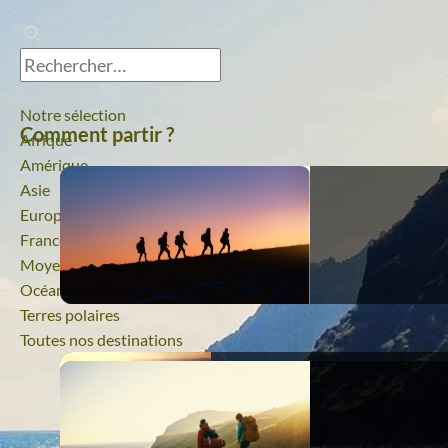
Notre sélection
Comment partir ?
Afrique
Amérique
Asie
Europe
France
Moyen-Orient
Océanie
Terres polaires
Toutes nos destinations