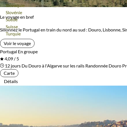
Voyage
Slovaquie
Voyage
Slovénie
Le voyage en bref
Voyage
Suède
Voyage
Suisse
Sillonnez le Portugal en train du nord au sud : Douro, Lisbonne, Sin
Voyage
Turquie
Voir le voyage
Portugal
En groupe
4,09 / 5
12 jours
Du Douro à l'Algarve sur les rails
Randonnée Douro
Pr
Carte
Détails