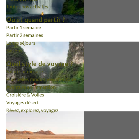
Toutes nos activités
Où et quand partir ?
Partir 1 semaine
Partir 2 semaines
Longs séjours
Saisons
Très bon service
Quel style de voyage ?
Safari sur mesure
Très bien au niveau du service - 
Plus belles randonnées d'Europe
à l'écoute - mais les vélos électr
Aventure en immersion
proposés sur place - très peu p
- n'étaient pas ceux indiqués par
Croisière & Voiles
Voyages désert
Patricia | départ du 05/04/2026
Rêvez, explorez, voyagez