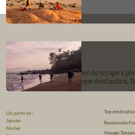
Leader du voyage à pied
de la randonnée pour chaque destination, Te
Top destinatio
Où partir en :
Janvier
Randonnée Fr
Février
Voyage Tanzan