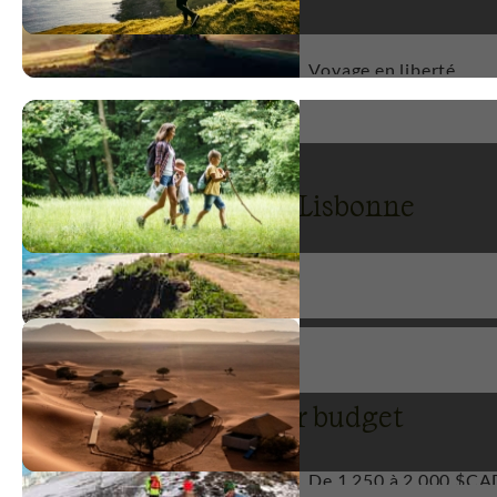
Types de voyage
Voyage en liberté
Voyages par activité à Lisbonne
Autotour
1
Lisbonne : voyages par budget
De 1 250 à 2 000 $CA