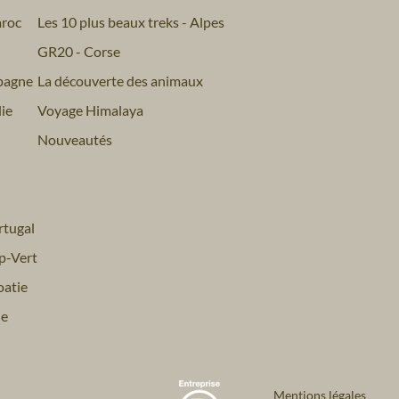
roc
Les 10 plus beaux treks - Alpes
GR20 - Corse
pagne
La découverte des animaux
ie
Voyage Himalaya
Nouveautés
tugal
p-Vert
atie
ie
Mentions légales