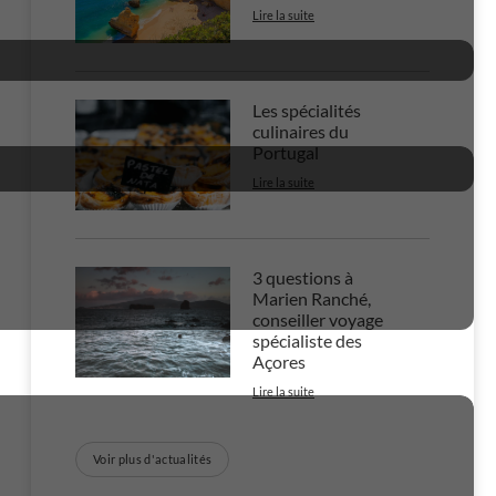
Lire la suite
Les spécialités
culinaires du
Portugal
Lire la suite
3 questions à
Marien Ranché,
conseiller voyage
spécialiste des
Açores
Lire la suite
Voir plus d'actualités