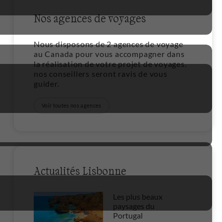
Nos agences de voyages
Nous disposons de 2 agences de voyage
au Canada pour vous accompagner dans
la réalisation de votre projet de voyages.
nos conseillers seront ravis de vous
guider.
Voir toutes nos agences
Actualités Lisbonne
Les plus beaux
paysages du
Portugal