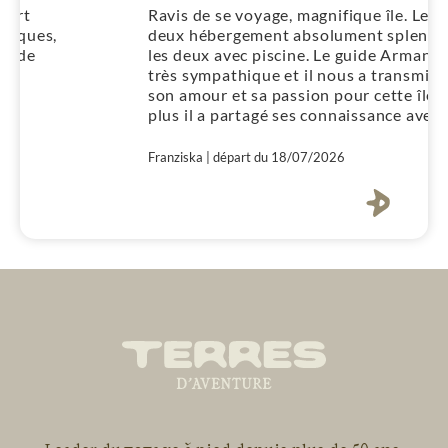
Ravis de se voyage, magnifique île. Les
deux hébergement absolument splendide,
les deux avec piscine. Le guide Armando
très sympathique et il nous a transmis
son amour et sa passion pour cette île. en
plus il a partagé ses connaissance avec
nous. c'était très intéressant. Le groupe
était super aussi, alors des vacances
Franziska | départ du 18/07/2026
absolument inoubliables