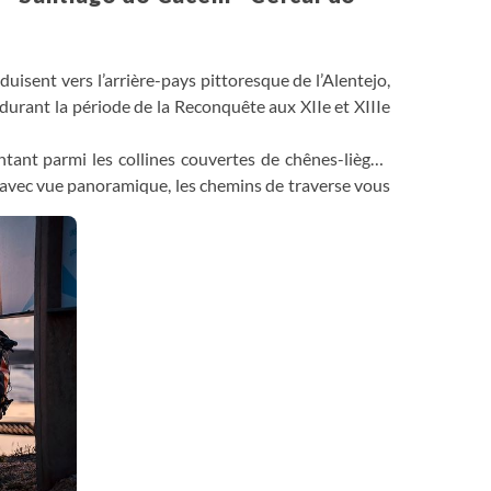
duisent vers l’arrière-pays pittoresque de l’Alentejo,
 durant la période de la Reconquête aux XIIe et XIIIe
ntant parmi les collines couvertes de chênes-lièges,
e avec vue panoramique, les chemins de traverse vous
ver à la petite ville typique de Cercal do Alentejo.