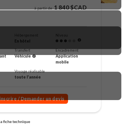
1 840 $CAD
à partir de
Hébergement
Niveau
En hôtel
Transfert
Encadrement
rant
Véhicule
Application
mobile
Voyage réalisable
toute l'année
inscrire
/ Demander un devis
la fiche technique