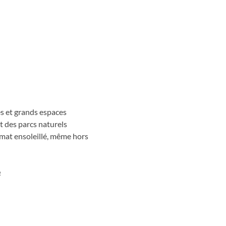
 le parcours rejoint l’Algarve,
jusqu’à Sagres et au cap Saint-
trimoine et grands espaces.
ges et grands espaces
et des parcs naturels
limat ensoleillé, même hors
e