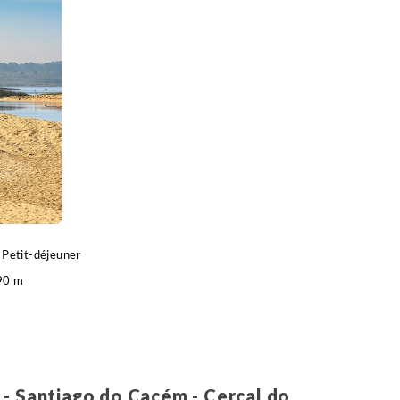
anto André, en bord de mer. Prenez le temps de faire
Petit-déjeuner
90 m
hicule , entre 0h30 et 1h
 - Santiago do Cacém - Cercal do