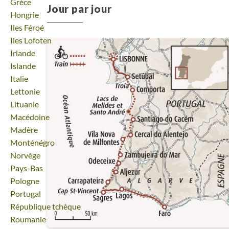
Voyage
Grèce
Jour par jour
Voyage
Hongrie
Voyage
Iles Féroé
Voyage
Iles Lofoten
Voyage
Irlande
Voyage
Islande
Voyage
Italie
Voyage
Lettonie
Voyage
Lituanie
Voyage
Macédoine
Voyage
Madère
Voyage
Monténégro
Voyage
Norvège
Voyage
Pays-Bas
Voyage
Pologne
Voyage
Portugal
Voyage
République tchèque
Voyage
Roumanie