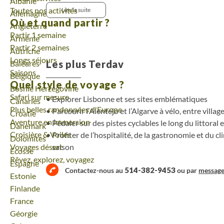
Voyage
Albanie
ancrées. Après le franchissement du fleuve Odeceixe,
Toutes nos activités
Lire la suite
Voyage
Allemagne
entre forêts, côtes découpées et villages colorés, 
Où et quand partir ?
Voyage
Angleterre
Vincent. Une itinérance équilibrée, entre nature, pa
Partir 1 semaine
Voyage
Arménie
Partir 2 semaines
Voyage
Autriche
Longs séjours
Les plus Terdav
Voyage
Baléares
Saisons
Voyage
Belgique
Quel style de voyage ?
Voyage
Bosnie Herzégovine
Safari sur mesure
Explorer Lisbonne et ses sites emblématiques
Voyage
Canaries
Plus belles randonnées d'Europe
Parcourir l’Alentejo et l’Algarve à vélo, entre villa
Voyage
Croatie
Aventure en immersion
Pédaler sur des pistes cyclables le long du littoral 
Voyage
Danemark
Croisière & Voiles
Profiter de l’hospitalité, de la gastronomie et du c
Voyage
Dolomites
Voyages désert
saison
Voyage
Ecosse
Rêvez, explorez, voyagez
Voyage
Espagne
514-382-9453
Contactez-nous au
ou par
messag
Voyage
Estonie
Voyage
Finlande
Voyage
France
Voyage
Géorgie