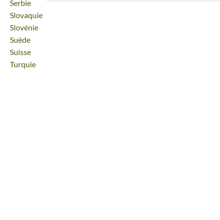
Voyage
Serbie
Voyage
Slovaquie
Voyage
Slovénie
Voyage
Suède
Voyage
Suisse
Voyage
Turquie