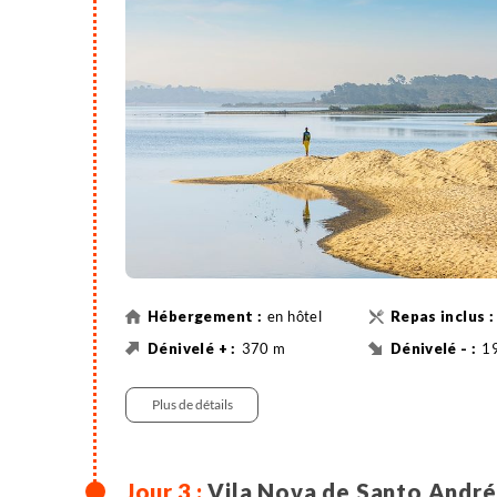
étape se poursuit jusqu'aux lacs de Melides et S
une pause sur le littoral.
en hôtel
370 m
1
Vélo
63 km
Vé
Plus de détails
Vila Nova de Santo André