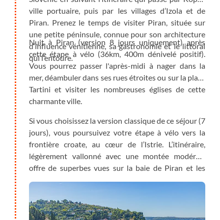
ville portuaire, puis par les villages d’Izola et de
Piran. Prenez le temps de visiter Piran, située sur
une petite péninsule, connue pour son architecture
Nuit à Piran (version 8 jours uniquement) après
d’influence vénitienne, sa gastronomie et le littoral
cette étape à vélo (36km, 400m dénivelé positif).
qui l’entoure.
Vous pourrez passer l'après-midi à nager dans la
mer, déambuler dans ses rues étroites ou sur la place
Tartini et visiter les nombreuses églises de cette
charmante ville.
Si vous choisissez la version classique de ce séjour (7
jours), vous poursuivez votre étape à vélo vers la
frontière croate, au cœur de l’Istrie. L’itinéraire,
légèrement vallonné avec une montée modérée,
offre de superbes vues sur la baie de Piran et les
salins. Vous pédalez sur macadam et gravier à
travers oliviers et vignobles de la région de Buje /
Volpia, réputée pour sa gastronomie. Nuit dans
l’arrière-pays istrien.