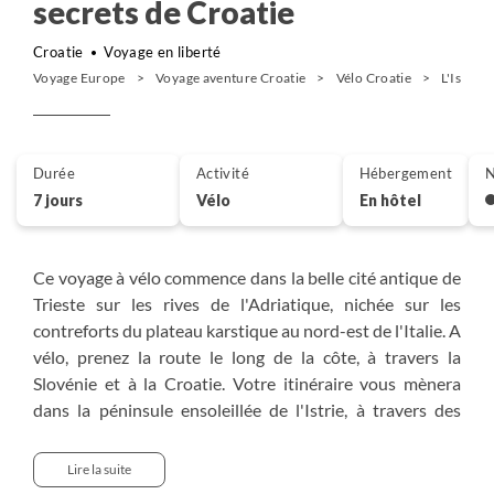
secrets de Croatie
Croatie
Voyage en liberté
Voyage Europe
Voyage aventure Croatie
Vélo Croatie
L'Istrie 
Durée
Activité
Hébergement
N
7 jours
Vélo
En hôtel
Ce voyage à vélo commence dans la belle cité antique de
Trieste sur les rives de l'Adriatique, nichée sur les
contreforts du plateau karstique au nord-est de l'Italie. A
vélo, prenez la route le long de la côte, à travers la
Slovénie et à la Croatie. Votre itinéraire vous mènera
dans la péninsule ensoleillée de l'Istrie, à travers des
villages de pêcheurs pittoresques, les petites villes
perchées au sommet des collines, vignobles et vallées
Lire la suite
fertiles. Laissez-vous surprendre par les charmes d'un