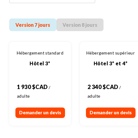
J9 : Motovun - Porec
J10 : Porec - Rovinj
J11 : Rovinj - Pula
Version 7 jours
Version 8 jours
J12 : Pula
Prix et détails sur demande, nous consulter.
Hébergement standard
Hébergement supérieur
Hôtel 3*
Hôtel 3* et 4*
1 930 $CAD
2 340 $CAD
Demander un devis
Demander un devis