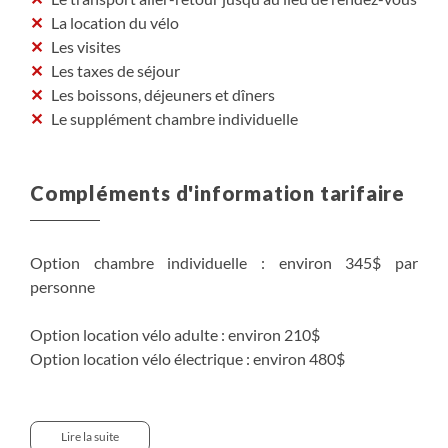
La location du vélo
Les visites
Les taxes de séjour
Les boissons, déjeuners et dîners
Le supplément chambre individuelle
Compléments d'information tarifaire
Option chambre individuelle : environ 345$ par
personne
Option location vélo adulte : environ 210$
Option location vélo électrique : environ 480$
Option transfert Pula - Trieste/Muggia centre : environ
210$ par personne
Lire la suite