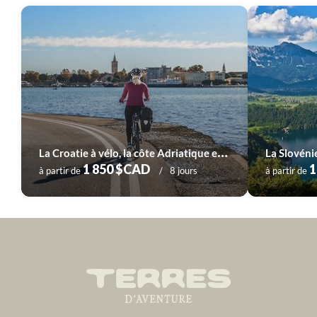
L
a Croatie à vélo, la côte Adriatique et ses îles
1 850 $CAD
1
à partir de
8 jours
à partir de