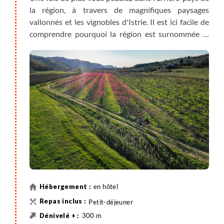
la région, à travers de magnifiques paysages
vallonnés et les vignobles d'Istrie. Il est ici facile de
comprendre pourquoi la région est surnommée la
Toscane de la Croatie. Vous vous arrêterez dans la
charmante ville médiévale de Groznjan, célèbre pour
ses nombreux festivals d'art et de musique, ses
galeries, etc. Puis vous descendrez vers Motovun,
une ville au riche patrimoine historique, si
caractéristique avec ses remparts médiévaux.
Culminant sur une colline surplombant la vallée de
la rivière Mirna, Motovun offre une vue magnifique
sur les vignobles et la forêt en contrebas, réputée
pour sa richesse en truffes. Peut-être vous offrirez-
vous l'une de ces spécialités pour le dîner. Nuit dans
la région de Motovun.
en hôtel
Petit-déjeuner
300 m