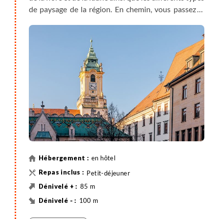
de paysage de la région. En chemin, vous passez le
château d'Orth et Bad-Deutsch Atltenbourg. De là,
vous pouvez faire une excursion sur la piste cyclable
romaine vers le site archéologique de Carnuntum.
Vous atteignez ensuite la frontière slovaque, et c’est
à Bratislava que se termine votre étape.
en hôtel
Petit-déjeuner
85 m
100 m
64 km
Vélo