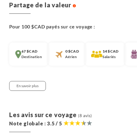
Partage de la valeur
Pour 100 $CAD payés sur ce voyage :
67 $CAD
0 $CAD
14 $CAD
Destination
Aérien
Salariés
En savoir plus
Notre approche :
Nous pensons qu’il est important que chaque
Les avis sur ce voyage
(8 avis)
voyageur soit informé de la décomposition du prix de
Note globale : 3.5 / 5
nos voyages. Nous partageons ici cette information.
Elle correspond à la moyenne observée ces 3