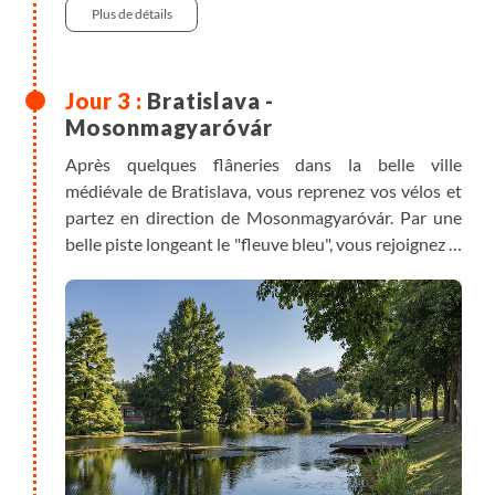
Plus de détails
Bratislava -
Mosonmagyaróvár
Après quelques flâneries dans la belle ville
médiévale de Bratislava, vous reprenez vos vélos et
partez en direction de Mosonmagyaróvár. Par une
belle piste longeant le "fleuve bleu", vous rejoignez la
frontière hongroise du côté de Kunovo. Après avoir
passé Dunasziget, vous parvenez à
Mosonmagyaróvár.