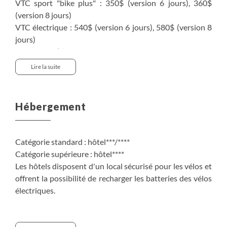
VTC sport "bike plus" : 350$ (version 6 jours), 360$
(version 8 jours)
VTC électrique : 540$ (version 6 jours), 580$ (version 8
jours)
Casque : 60$ (version 6 ou 8 jours)
Lire la suite
Transfert retour collectif Budapest/Vienne :
230$/personne
Transfert retour collectif Budapest/Vienne avec votre
Hébergement
propre vélo : 360$/personne
Transfert possible uniquement le vendredi, samedi et
Catégorie standard : hôtel***/****
dimanche en mars, avril, mai et septembre. Tous les jours
Catégorie supérieure : hôtel****
en juin, juillet et août. Départ prévu de votre hôtel vers
Les hôtels disposent d'un local sécurisé pour les vélos et
15h (durée : env. 3h30). Sous réserve de disponibilité au
offrent la possibilité de recharger les batteries des vélos
moment de la réservation.
électriques.
La classification standard des hébergements proposés
correspond aux normes locales et vous propose un