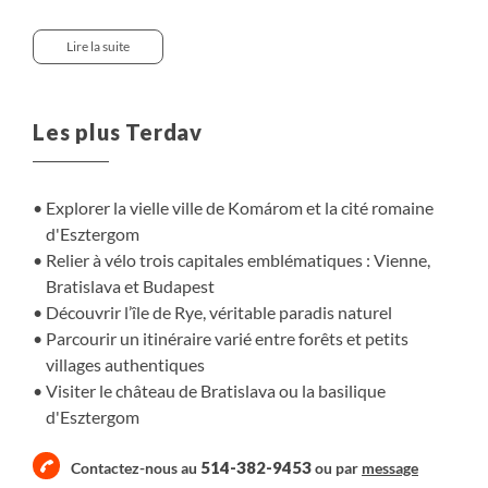
à travers de petits villages authentiques, jusqu'aux
capitales européennes emblématiques. Laissez-vous
Lire la suite
également séduire par les nombreuses attractions
culturelles, des vestiges romains à Carnuntum aux ruines
du castel de Kelemantia ou encore des charmants
Les plus Terdav
centre-villes historiques traversés.
Explorer la vielle ville de Komárom et la cité romaine
d'Esztergom
Relier à vélo trois capitales emblématiques : Vienne,
Bratislava et Budapest
Découvrir l’île de Rye, véritable paradis naturel
Parcourir un itinéraire varié entre forêts et petits
villages authentiques
Visiter le château de Bratislava ou la basilique
d'Esztergom
514-382-9453
Contactez-nous au
ou par
message