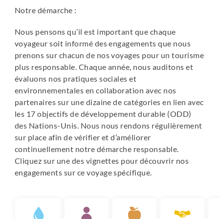
Notre démarche :
sommaire, mais l'expérience compense largement ce
manque de confort.
Nous pensons qu’il est important que chaque
voyageur soit informé des engagements que nous
Enfin, nous privilégions, dans la mesure du possible, des
prenons sur chacun de nos voyages pour un tourisme
hébergements de petite capacité, affichant des valeurs
plus responsable. Chaque année, nous auditons et
écologiques et humaines.
évaluons nos pratiques sociales et
environnementales en collaboration avec nos
Voici la liste de nos hébergements (ou similaires,
partenaires sur une dizaine de catégories en lien avec
pouvant changer selon la disponibilité au moment de
les 17 objectifs de développement durable (ODD)
votre réservation) :
des Nations-Unis. Nous nous rendons régulièrement
sur place afin de vérifier et d’améliorer
- San José - Hôtel Holiday Inn La Sabana (piscine) ou
continuellement notre démarche responsable.
similaire
Cliquez sur une des vignettes pour découvrir nos
- Tarcoles - Tarcoles Birding ou Cerro Lodge, les deux
engagements sur ce voyage spécifique.
avec piscine
- Rincón de la Vieja - Rinconcito Lodge, hôtel rustique en
plein cœur de la forêt, ou similaire
- Arenal - Hôtel Vista del Cerro ou Los Lagos (piscine)