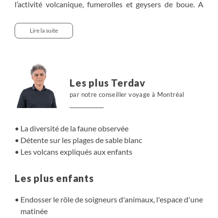
l’activité volcanique, fumerolles et geysers de boue. A
Arenal, nous guettons les minuscules grenouilles, les
oiseaux tropicaux, les singes malicieux, et rentrons dans
Lire la suite
la peau d'un soigneur d'animaux. Côté sensations fortes,
l'ascension du Cerro Pelado, les ponts suspendus et le
tour de crocos créeront de beaux souvenirs familiaux. Le
voyage se poursuit avec les plantations des Caraïbes, le
Les plus Terdav
parc de Cahuita et le séjour chez les Bribris, entre forêt,
par notre conseiller voyage à Montréal
plage, reggae et cacao. Un voyage d’observation ponctué
d'activités ludiques, favorisant l’immersion dans une
nature unique au monde !
La diversité de la faune observée
Détente sur les plages de sable blanc
Les volcans expliqués aux enfants
Les plus enfants
Endosser le rôle de soigneurs d'animaux, l'espace d'une
matinée