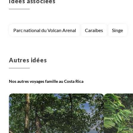
Idées associées
Voyage
Côte Pacifique
Voyage
Nord-ouest et les volcans
Parc national du Volcan Arenal
Caraibes
Singe
Voyage
Vallée centrale
Autres idées
Nos autres voyages famille au Costa Rica