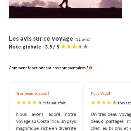
Les avis sur ce voyage
(31 avis)
Note globale : 3.5 / 5
Comment fonctionnent nos commentaires ?
Très beau voyage !
Pura Vida!
très satisfait
très sat
Nous avons adoré notre
Un tres beau voyag
voyage au Costa Rica, un pays
beaux partages n
magnifique, riche en diversité
chez les bribris et 