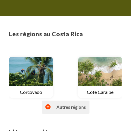
remercions sincèrement pour
cette expérience inoubliable.
Le Costa Rica restera dans
nos cœurs ! Pura vida !
Les régions au Costa Rica
Voyage
Corcovado
Voyage
Côte Caraïbe
Autres régions