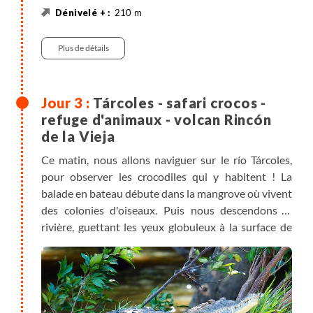
210 m
210 m
7 km
Randonnée
Véhicule privatisé , 4h30
Plus de détails
Tárcoles - safari crocos -
refuge d'animaux - volcan Rincón
de la Vieja
Ce matin, nous allons naviguer sur le río Tárcoles,
pour observer les crocodiles qui y habitent ! La
balade en bateau débute dans la mangrove où vivent
des colonies d'oiseaux. Puis nous descendons la
rivière, guettant les yeux globuleux à la surface de
l'eau, et terminons à l'embouchure du fleuve avec
l'observation de spatules roses. Déjeuner dans un
petit restaurant local et continuation en bus pour
Rincón de la Vieja. Nous traversons la région du
Guanacaste, venteuse et plus sèche que le reste du