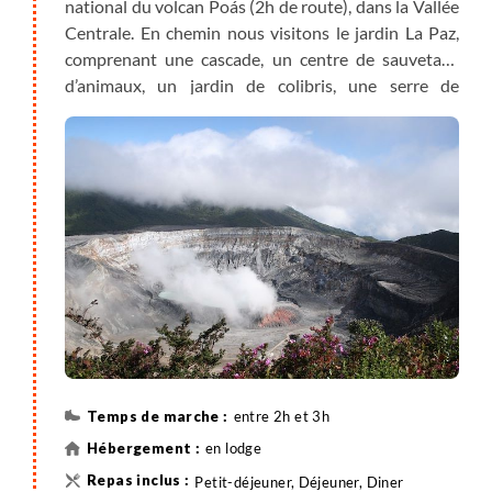
national du volcan Poás (2h de route), dans la Vallée
Centrale. En chemin nous visitons le jardin La Paz,
comprenant une cascade, un centre de sauvetage
d’animaux, un jardin de colibris, une serre de
papillons et une ferme aux grenouilles. Déjeuner sur
place avant de continuer le trajet jusqu'au volcan.
Une courte balade sur ses flancs à travers de
nombreuses plantations de café, de fougères et de
plantes ornementales nous mène à son cratère. Si le
temps est dégagé, nous pourrons observer un
spectacle de toute beauté : le lac du cratère.
Poursuite de la route pour la région de Tárcoles
(2h15 de route). Le río éponyme héberge la plus
grande colonie de crocodiles du pays. Arrivée à
l’hôtel, installation et dîner. Le soir, si le cœur nous
en dit, nous effectuerons une balade au clair de lune
entre 2h et 3h
sur les sentiers locaux, à l'écoute de vie nocturne de
en lodge
la faune locale.
Petit-déjeuner, Déjeuner, Diner