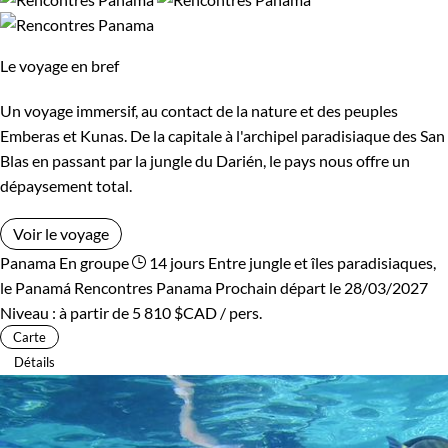
Haut de gamme
Le voyage en bref
Environnement
Un voyage immersif, au contact de la nature et des peuples
Bord de mer et îles
Forêts, collines, rivières et lacs
Emberas et Kunas. De la capitale à l'archipel paradisiaque des San
Blas en passant par la jungle du Darién, le pays nous offre un
Patrimoine et Nature
dépaysement total.
Voir le voyage
Panama
En groupe
14 jours
Entre jungle et îles paradisiaques,
le Panamá
Rencontres Panama
Prochain départ le 28/03/2027
Niveau :
à partir de
5 810 $CAD
/ pers.
Carte
Détails