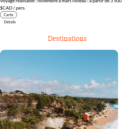
Voyage réalisable : novembre à mars
Niveau :
à partir de
3 500
$CAD
/ pers.
Carte
Détails
Destinations