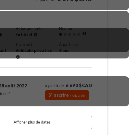
Hébergements
Niveau
En hôtel
Transfert
À partir de
rant
Véhicule privatisé
6 ans
6 690 $CAD
28 août 2027
à partir de
ir de 4
S'inscrire
/ option
Afficher plus de dates