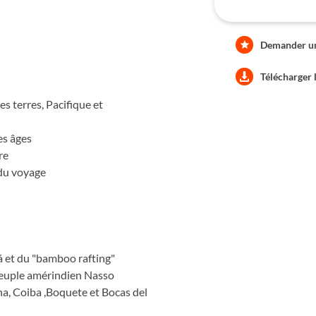
Demander une
Télécharger 
s terres, Pacifique et
es âges
re
 du voyage
á et du "bamboo rafting"
 peuple amérindien Nasso
na, Coiba ,Boquete et Bocas del