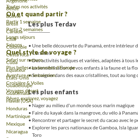
Voyage
Argentine
Toutes nos activités
Voyage
Belize
Où et quand partir ?
Voyage
Bolivie
Partir 1 semaine
Les plus Terdav
Voyage
Brésil
Partir 2 semaines
Voyage
Canada
Longs séjours
Voyage
Chili
Saisons
Une belle découverte du Panamá, entre intérieur de
Voyage
Colombie
Quel style de voyage ?
Caraïbes
Voyage
Costa Rica
Safari sur mesure
Des activités ludiques et variées, adaptées à tous l
Voyage
Cuba
Plus belles randonnées d'Europe
La sensibilisation de vos enfants à la faune et la flo
Voyage
Equateur
Aventure en immersion
Se baigner dans des eaux cristallines, tout au long
Voyage
Etats-Unis
Croisière & Voiles
Voyage
Guadeloupe
Voyages désert
Les plus enfants
Voyage
Guatemala
Rêvez, explorez, voyagez
Voyage
Hawaï (USA)
Nager au milieu d'un monde sous marin magique
Voyage
Honduras
Faire du kayak dans la mangrove, du vélo à Panam
Voyage
Martinique
Rencontrer et partager le secret du cacao avec le
Voyage
Mexique
Explorer les parcs nationaux de Gamboa, Isla Igua
Voyage
Nicaragua
Toro