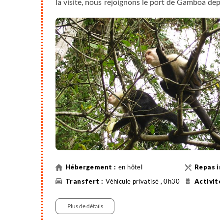
la visite, nous rejoignons le port de Gamboa de
Gatún. Nous ouvrons grand les yeux, à la reche
marché local et visite du Casco Antiguo, le quartier
monuments historiques, il se démarque de la cap
Petit déjeuner et déjeuner inclus, dîner libre.
Note : les musées sont fermés le lundi.
en hôtel
Véhicule privatisé , 0h30
Plus de détails