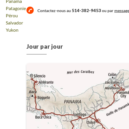
Voyage
Panama
Voyage
Patagonie
514-382-9453
Contactez-nous au
ou par
messag
Voyage
Pérou
Voyage
Salvador
Voyage
Yukon
Jour par jour