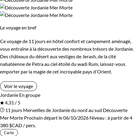
De 2 000 à 3 000 $CAD
Nous proposons également des
voyages sur mesure e
Plus de 3 000 $CAD
Jordanie
Le voyage en bref
Guide de voyage Jordanie
Âge des enfants
Ce voyage de 11 jours en hôtel confort et campement aménagé,
vous entraîne à la découverte des nombreux trésors de Jordanie.
Les 6/9 ans
Les 14/16 ans
Des châteaux du désert aux vestiges de Jerash, de la cité
nabatéenne de Petra au ciel étoilé du wadi Rum, laissez-vous
emporter par la magie de cet incroyable pays d'Orient.
Confort
Voir le voyage
Bivouac, sous tente
Standard
Jordanie
En groupe
4,31 / 5
Supérieur
11 jours
Merveilles de Jordanie du nord au sud
Découverte
Mer Morte
Prochain départ le 06/10/2026
Niveau :
à partir de
4
380 $CAD
/ pers.
Carte