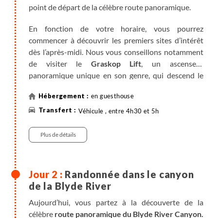
point de départ de la célèbre route panoramique.
En fonction de votre horaire, vous pourrez
commencer à découvrir les premiers sites d’intérêt
dès l’après-midi. Nous vous conseillons notamment
de visiter le
Graskop Lift
, un ascenseur
panoramique unique en son genre, qui descend le
long d’une falaise vers la canopée d’une forêt
en guesthouse
indigène luxuriante. En contrebas, un sentier
aménagé sur des passerelles en bois permet de
Véhicule , entre 4h30 et 5h
s’immerger dans la végétation tropicale, d’admirer
des cascades et d’observer la richesse de la
Plus de détails
biodiversité locale. Une expérience sensorielle
inoubliable, au cœur d’un cadre naturel enchanteur.
Randonnée dans le canyon
de la Blyde River
Aujourd’hui, vous partez à la découverte de la
célèbre
route panoramique du Blyde River Canyon.