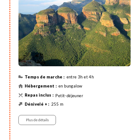
Blydepoort Dam.
entre 3h et 4h
en bungalow
Petit-déjeuner
255 m
389 m
5 km
Randonnée
Véhicule , entre 0h30 et 1h
Plus de détails