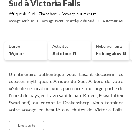
Sud à Victoria Falls
Afrique du Sud - Zimbabwe
Voyage sur mesure
Voyage Afrique
Voyage aventure Afrique du Sud
Autotour Afrique
Durée
Activités
Hébergements
16 jours
Autotour
En bungalow
Un itinéraire authentique vous faisant découvrir les
espaces mythiques d’Afrique du Sud. A bord de votre
véhicule de location, vous parcourez une large partie de
l'ouest du pays, en traversant le parc Kruger, Eswatini (ex
Swaziland) ou encore le Drakensberg. Vous terminez
votre voyage en beauté aux chutes de Victoria Falls,
l'une des plus spectaculaires chutes d'eau du monde.
Elles sont situées sur le fleuve Zambèze, qui constitue à
Lire la suite
cet endroit la frontière entre la Zambie, à proximité de la