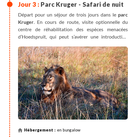
Parc Kruger - Safari de nuit
Départ pour un séjour de trois jours dans le
parc
Kruger
. En cours de route, visite optionnelle du
centre de réhabilitation des espèces menacées
d’Hoedspruit, qui peut s’avérer une introduction
intéressante à votre future expérience au sein du
bush.
Arrivée au parc Kruger. L’immersion au sein du bush
est immédiate, outre les animaux potentiellement
rencontrés sur votre route,
vous partez pour un
safari guidé de nuit à la découverte de prédateurs,
petits et grands, à l’affût de la moindre proie
.
en bungalow