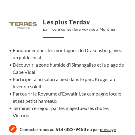
ville de Livingstone, et le Zimbabwe. Et si l'envie vous en
dit, vous pouvez pousser votre voyage jusqu'au
Botswana ou sur la région du Cap. Tout est possible!
Les plus Terdav
par notre conseillère voyage à Montréal
Randonner dans les montagnes du Drakensberg avec
un guide local
Découvrir la zone humide d'iSimangaliso et la plage de
Cape Vidal
Participer à un safari à pied dans le parc Kruger au
lever du soleil
Parcourir le Royaume d'Eswatini, sa campagne locale
et ses petits hameaux
Terminer ce séjour par les majestueuses chutes
Victoria
514-382-9453
Contactez-nous au
ou par
message