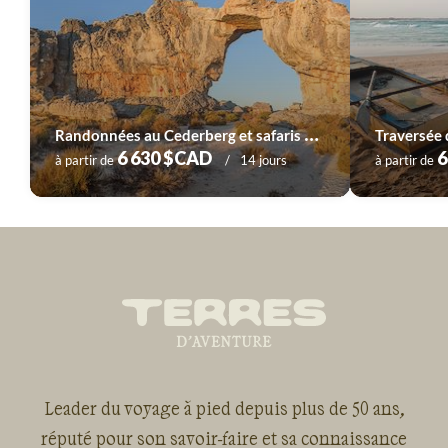
R
andonnées au Cederberg et safaris au Parc Kruger
6 630 $CAD
6
à partir de
14 jours
à partir de
Leader du voyage à pied depuis plus de 50 ans,
réputé pour son savoir-faire et sa connaissance