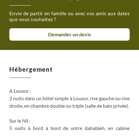
espèces et en €, prévoyez donc suffisamment
Envie de partir en famille ou avec vos amis aux dates
d'espèces avant votre départ de France (sauf les droits
que vous souhaitez ?
d'entrée du site qui sont à régler uniquement en carte
bancaire)
Demander un devis
Tous les droits d'entrées des sites (ceux non inclus dans
votre programme et votre éventuelle extension) sont à
régler uniquement en carte bancaire.
Hébergement
A Louxor :
2 nuits dans un hôtel simple à Louxor, rive gauche ou rive
droite, en chambre double ou triple (salle de bain privée).
Sur le Nil :
5 nuits à bord à bord de votre dahabieh, en cabine
double avec salle de bain et toilettes privatifs.