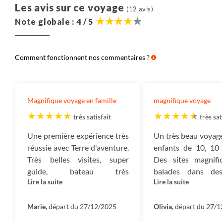
Les avis sur ce voyage
(12 avis)
Note globale : 4 / 5
Comment fonctionnent nos commentaires ?
Magnifique voyage en famille
magnifique voyage
très satisfait
très sat
Une première expérience très
Un très beau voyag
réussie avec Terre d'aventure.
enfants de 10, 10 
Très belles visites, super
Des sites magnifi
guide, bateau très
balades dans des
Lire la suite
Lire la suite
confortable, équipage au top
locaux, des bons m
et co-familles vraiment
détente sur le batea
sympathiques.
Marie,
départ du 27/12/2025
autres familles. L
Olivia,
départ du 27/
bord était très ge