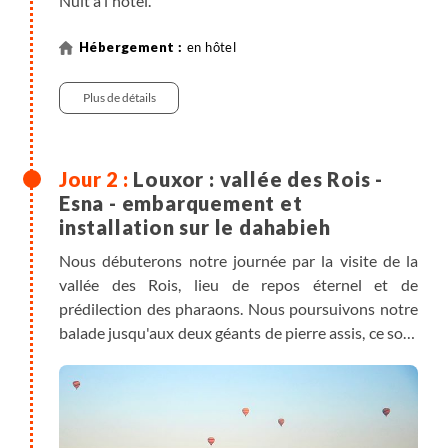
Nuit à l'hôtel.
en hôtel
Plus de détails
Louxor : vallée des Rois -
Esna - embarquement et
installation sur le dahabieh
Nous débuterons notre journée par la visite de la
vallée des Rois, lieu de repos éternel et de
prédilection des pharaons. Nous poursuivons notre
balade jusqu'aux deux géants de pierre assis, ce sont
les célèbres colosses de Memnon qui "trônent" au
milieu de terres cultivées.
Transfert en minibus vers Esna où nous rejoignons
notre dahabieh. Déjeuner à bord et installation dans