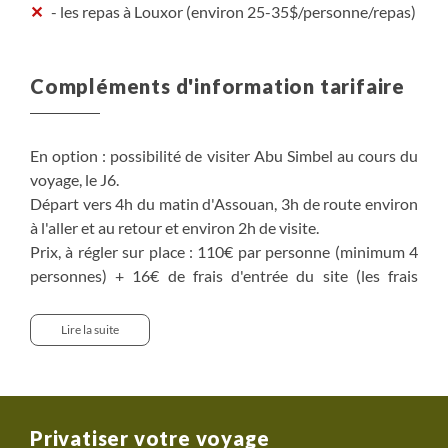
- les repas à Louxor (environ 25-35$/personne/repas)
Compléments d'information tarifaire
En option : possibilité de visiter Abu Simbel au cours du
voyage, le J6.
Départ vers 4h du matin d'Assouan, 3h de route environ
à l'aller et au retour et environ 2h de visite.
Prix, à régler sur place : 110€ par personne (minimum 4
personnes) + 16€ de frais d'entrée du site (les frais
d'entrée sont susceptible d'évoluer en cours de saison en
fonction de la décision des autorités égyptiennes). Visite
Lire la suite
libre non guidée - si vous souhaitez une visite guidée, il
faut alors prendre en supplément un guide local du site
(à régler sur place, en fonction des disponibilités sur le
moment).
Privatiser votre voyage
Cette option est à régler sur place, uniquement en