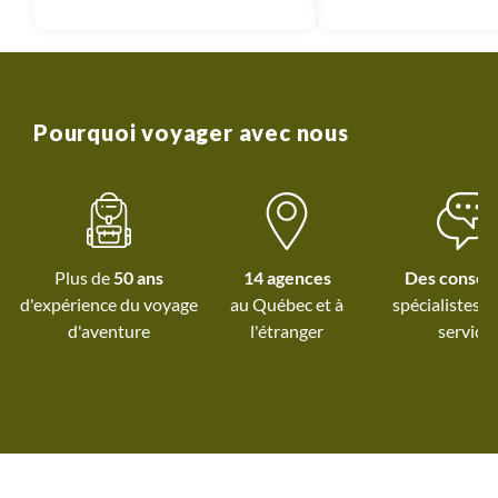
visite d'Abou S
option vaut vraime
mais c'est 7 heur
dans une journée... 
pas vraiment des
Pourquoi voyager avec nous
battus, tout est assez
y a forcément be
monde sur tous les s
super découverte d
endroits mythiques
Plus de
50 ans
14 agences
Des conseil
enfants. Un peu fro
d'expérience du voyage
au Québec et
à
spécialistes à
sur le bateau.
d'aventure
l'étranger
service