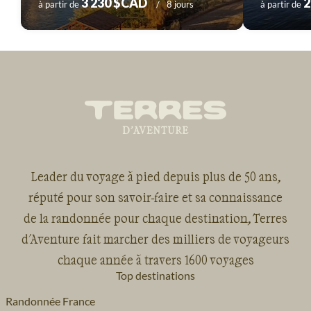
3 230 $CAD
2
à partir de
8 jours
à partir de
Leader du voyage à pied depuis plus de 50 ans,
réputé pour son savoir-faire et sa connaissance
de la randonnée pour chaque destination, Terres
d'Aventure fait marcher des milliers de voyageurs
chaque année à travers 1600 voyages
Top destinations
Randonnée France