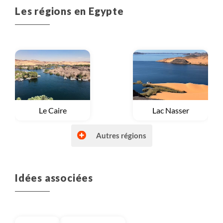
Les régions en Egypte
Voyage
Le Caire
Voyage
Lac Nasser
Autres régions
Idées associées
Voyage
Mer Rouge
Voyage
Vallée du Nil et Louxor