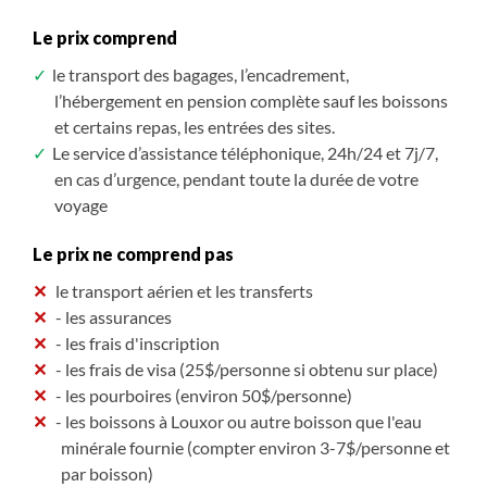
3 950 $CAD
3 880 $CAD
4 050 $CAD
3 930 $CAD
4 050 $CAD
3 920 $CAD
4 150 $CAD
4 150 $CAD
4 230 $CAD
4 230 $CAD
Le prix comprend
/ pers.
/ pers.
/ pers.
/ pers.
/ pers.
/ pers.
/ pers.
/ pers.
/ pers.
/ pers.
le transport des bagages, l’encadrement,
3 710 $CAD
3 650 $CAD
3 800 $CAD
3 680 $CAD
3 800 $CAD
3 680 $CAD
3 880 $CAD
3 880 $CAD
3 950 $CAD
3 950 $CAD
/ pers.
/ pers.
/ pers.
/ pers.
/ pers.
/ pers.
/ pers.
/ pers.
/ pers.
/ pers.
jusqu'à -7%*
jusqu'à -7%*
jusqu'à -7%*
jusqu'à -7%*
jusqu'à -7%*
jusqu'à -7%*
jusqu'à -7%*
jusqu'à -7%*
jusqu'à -7%*
jusqu'à -7%*
l’hébergement en pension complète sauf les boissons
et certains repas, les entrées des sites.
3 470 $CAD
3 410 $CAD
3 560 $CAD
3 440 $CAD
3 560 $CAD
3 440 $CAD
3 600 $CAD
3 600 $CAD
3 670 $CAD
3 670 $CAD
/ pers.
/ pers.
/ pers.
/ pers.
/ pers.
/ pers.
/ pers.
/ pers.
/ pers.
/ pers.
jusqu'à -13%*
jusqu'à -13%*
jusqu'à -13%*
jusqu'à -13%*
jusqu'à -13%*
jusqu'à -13%*
jusqu'à -13%*
jusqu'à -13%*
jusqu'à -13%*
jusqu'à -13%*
Le service d’assistance téléphonique, 24h/24 et 7j/7,
S'inscrire
S'inscrire
S'inscrire
S'inscrire
S'inscrire
S'inscrire
S'inscrire
S'inscrire
S'inscrire
S'inscrire
/ option
/ option
/ option
/ option
/ option
/ option
/ option
/ option
/ option
/ option
en cas d’urgence, pendant toute la durée de votre
voyage
Le prix ne comprend pas
le transport aérien et les transferts
- les assurances
- les frais d'inscription
- les frais de visa (25$/personne si obtenu sur place)
- les pourboires (environ 50$/personne)
- les boissons à Louxor ou autre boisson que l'eau
minérale fournie (compter environ 3-7$/personne et
par boisson)