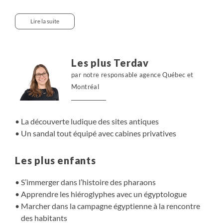
paisible où nous pouvons contempler les scènes de vie
des habitants des rives verdoyantes, ponctuée
Lire la suite
d’explorations à pied de la campagne égyptienne et de
visites des sites emblématiques Karnak, la vallée des
Rois, les temples d'Edfou, de Kom Ombo et Philae. Un
Les plus Terdav
voyage le long d'un Nil envoûtant qui émerveillera petits
par notre responsable agence Québec et
et grands !
Montréal
La découverte ludique des sites antiques
Un sandal tout équipé avec cabines privatives
Les plus enfants
S’immerger dans l’histoire des pharaons
Apprendre les hiéroglyphes avec un égyptologue
Marcher dans la campagne égyptienne à la rencontre
des habitants