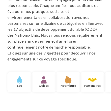
plus responsable. Chaque année, nous auditons et
Pas de wifi sur le bateau. Mais si cela est indispensable
évaluons nos pratiques sociales et
pour vous, nous pouvons fournir une carte SIM 5 Go, en
environnementales en collaboration avec nos
option et avec supplément : nous consulter pour les
partenaires sur une dizaine de catégories en lien avec
tarifs - en faire la demande au moment de votre
les 17 objectifs de développement durable (ODD)
inscription.
des Nations-Unis. Nous nous rendons régulièrement
sur place afin de vérifier et d’améliorer
continuellement notre démarche responsable.
Cliquez sur une des vignettes pour découvrir nos
engagements sur ce voyage spécifique.
Eau
Guides
Nourriture
Partenaires