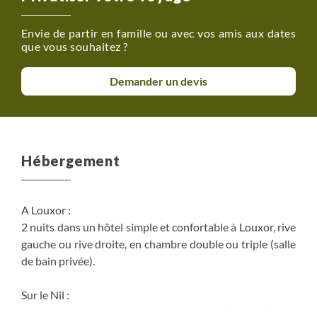
Envie de partir en famille ou avec vos amis aux dates
que vous souhaitez ?
Demander un devis
Hébergement
A Louxor :
2 nuits dans un hôtel simple et confortable à Louxor, rive
gauche ou rive droite, en chambre double ou triple (salle
de bain privée).
Sur le Nil :
5 nuits à bord du sandal en cabine double (ou triple) avec