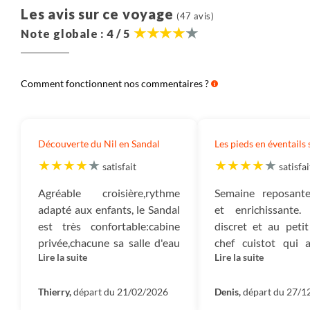
Les avis sur ce voyage
(47 avis)
Note globale : 4 / 5
Comment fonctionnent nos commentaires ?
Découverte du Nil en Sandal
Les pieds en éventails s
satisfait
satisfai
Agréable croisière,rythme
Semaine reposante,
adapté aux enfants, le Sandal
et enrichissante.
est très confortable:cabine
discret et au peti
privée,chacune sa salle d'eau
chef cuistot qui a
Lire la suite
Lire la suite
et WC,l'équipage
recommande et en
remarquablement discret et
meteo est idéale
efficace, gentil,aux petits
Thierry,
départ du 21/02/2026
Denis,
départ du 27/1
soins avec mention spéciale