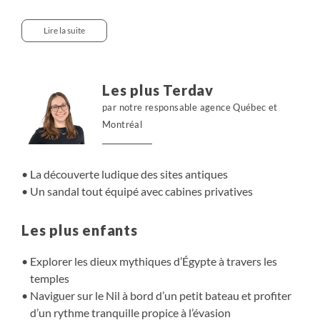
calmement en compagnie de vos enfants, sur les eaux du
Nil. Les dîners aux chandelles sont un plaisir
Lire la suite
supplémentaire pour terminer de belles journées
d’aventure et de visite des sites antiques tels que les
temples de Karnak, Edfou et Kom-Ombo, alternant
Les plus Terdav
navigation et balades sur les rives du fleuve entre
par notre responsable agence Québec et
palmeraies et villages nubiens...
Montréal
La découverte ludique des sites antiques
Un sandal tout équipé avec cabines privatives
Les plus enfants
Explorer les dieux mythiques d’Égypte à travers les
temples
Naviguer sur le Nil à bord d’un petit bateau et profiter
d’un rythme tranquille propice à l’évasion