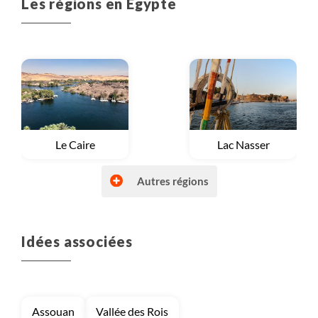
Les régions en Egypte
perfectib
Voyage
Le Caire
Voyage
Lac Nasser
Autres régions
Idées associées
Voyage
Mer Rouge
Voyage
Vallée du Nil et Louxor
Assouan
Vallée des Rois