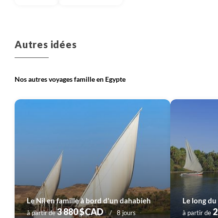
Autres idées
Nos autres voyages famille en Egypte
Le Nil en famille à bord d'un dahabieh
Le long du
3 880 $CAD
2
à partir de
8 jours
à partir de