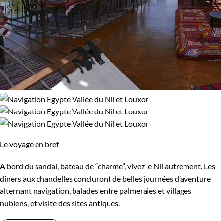
pluriel au riche passé, à la population accueillante et aux
Vallée du Nil et Louxor
paysages de toute beauté.
Guide de voyage Egypte
Budget
De 2 000 à 3 000 $CAD
Plus de 3 000 $CAD
Âge des enfants
Le voyage en bref
Les 6/9 ans
Les 10/13 ans
A bord du sandal, bateau de “charme”, vivez le Nil autrement. Les
dîners aux chandelles concluront de belles journées d’aventure
Les 14/16 ans
alternant navigation, balades entre palmeraies et villages
nubiens, et visite des sites antiques.