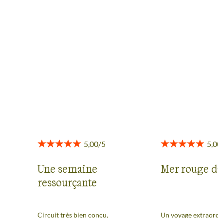
AVIS VOYAGEURS EN EGYPTE
Des retours authentiques pour vous aider à choisir en
toute transparence.
Voir tous les avis
Une semaine
Mer rouge d
ressourçante
Circuit très bien conçu,
Un voyage extraord