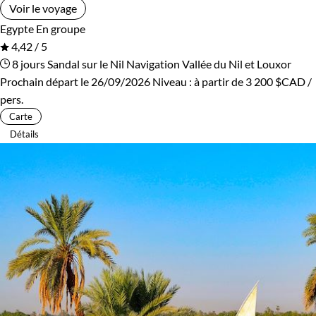
Confort
Voir le voyage
Egypte
En groupe
Bivouac, sous tente
Standard
4,42 / 5
8 jours
Sandal sur le Nil
Navigation Vallée du Nil et Louxor
Supérieur
Prochain départ le 26/09/2026
Niveau :
à partir de
3 200 $CAD
/
pers.
Carte
Détails