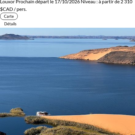
Louxor
Prochain départ le 17/10/2026
Niveau :
à partir de
2 310
$CAD
/ pers.
Carte
Détails