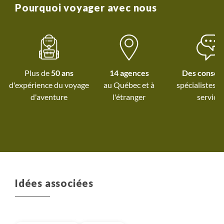
temps libre. L'équilibre du
ajustements c
Pourquoi voyager avec nous
circuit est à revoir.
déséquilibré en 
Néanmoins, je conseille ce
temps libre et de r
circuit pour des personnes
mais conforme au des
qui souhaitent une
découverte du sri lanka en
Plus de
50 ans
14 agences
Des conseil
toute detente.
d'expérience du voyage
au Québec et
à
spécialistes à
d'aventure
l'étranger
service
Idées associées