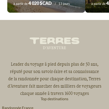
4 020 $CAD
4
à partir de
13 jours
à partir de
Leader du voyage à pied depuis plus de 50 ans,
réputé pour son savoir-faire et sa connaissance
de la randonnée pour chaque destination, Terres
d'Aventure fait marcher des milliers de voyageurs
chaque année à travers 1600 voyages
Top destinations
Randonnée France