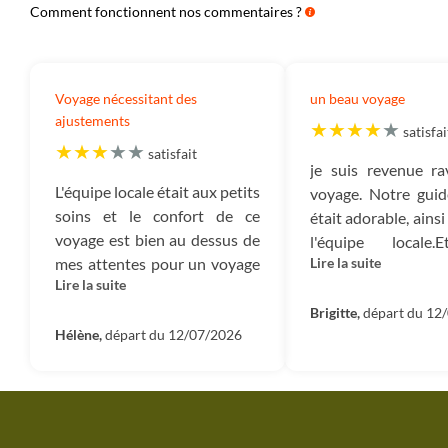
Comment fonctionnent nos commentaires ?
Voyage nécessitant des
un beau voyage
ajustements
satisfai
satisfait
je suis revenue ra
L'équipe locale était aux petits
voyage. Notre guid
soins et le confort de ce
était adorable, ains
voyage est bien au dessus de
l'équipe locale.
mes attentes pour un voyage
Lire la suite
groupe étai
Lire la suite
aventure. Cependant,
sympathique! J'ai
l’immersion dans la culture
aimé l'immersion d
Brigitte,
départ du 12
reste trop superficielle à mon
Hélène,
départ du 12/07/2026
culture hindou
goût. Beaucoup de temples,
bouddhiste, les 
peu de randonnée et un
magnifiques, et la q
voyage assez déséquilibré en
hébergements. Néa
terme d'activité. Trop de
circuit mérite