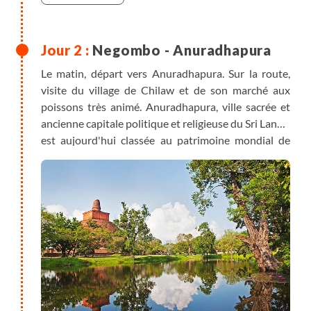
Negombo - Anuradhapura
Le matin, départ vers Anuradhapura. Sur la route,
visite du village de Chilaw et de son marché aux
poissons très animé. Anuradhapura, ville sacrée et
ancienne capitale politique et religieuse du Sri Lanka,
est aujourd'hui classée au patrimoine mondial de
l'UNESCO. Elle nous dévoile ses ruines, ses palais,
monastères et d'imposants stupas de brique dans
un paysage bucolique. Ici, des centaines de milliers
de fidèles se pressent les jours de poya (jour de la
pleine lune) vers le Sri Maha Bodhi, un figuier sacré
issu de l’arbre sous lequel Bouddha aurait atteint
l’illumination.