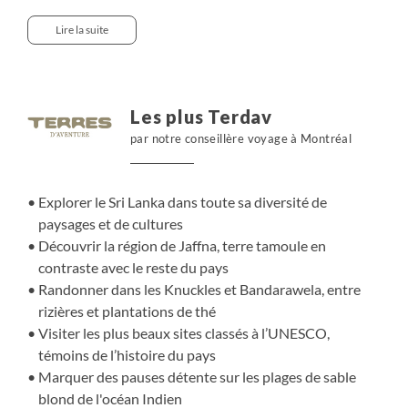
le nord de l’île pour découvrir Jaffna, terre de la culture
tamoule, en contraste avec le reste du pays. Puis nous
Lire la suite
longeons la côte est jusqu’aux plages de Nilaveli pour
marquer une pause détente. Tout au long de notre
parcours, nous visitons de majestueux sites classés au
patrimoine de l'Unesco : Anuradhapura, Sigiriya,
Les plus Terdav
Dambulla, Polonnaruwa, Kandy, Galle, tous témoins des
par notre conseillère voyage à Montréal
grandes pages de l'histoire du pays. Autour des monts
Knuckles et de Bandarawela, nous randonnons entre
plantations de thé et d'épices, rizières et reliefs baignés
Explorer le Sri Lanka dans toute sa diversité de
de brume. Nous avançons ainsi au rythme du pays pour
paysages et de cultures
enfin atteindre les plages de la côte sud, face à l’océan
Découvrir la région de Jaffna, terre tamoule en
Indien.
contraste avec le reste du pays
Randonner dans les Knuckles et Bandarawela, entre
rizières et plantations de thé
Visiter les plus beaux sites classés à l’UNESCO,
témoins de l’histoire du pays
Marquer des pauses détente sur les plages de sable
blond de l'océan Indien