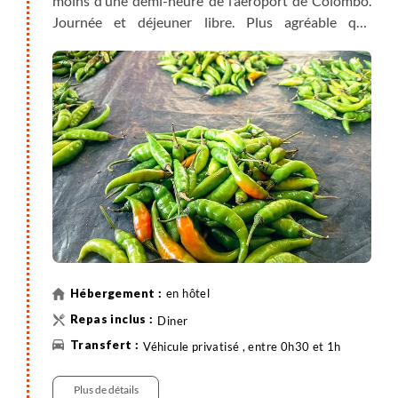
moins d’une demi-heure de l’aéroport de Colombo.
Journée et déjeuner libre. Plus agréable que
Colombo, nous profitons du front de mer, de ses
restaurants et boutiques. Une première étape pour
se reposer après le vol international et profiter des
premiers instants au Sri Lanka.
en hôtel
Diner
Véhicule privatisé , entre 0h30 et 1h
Plus de détails