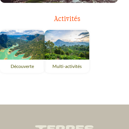
VOYAGE
THAILANDE
Activités
Découverte
Multi-activités