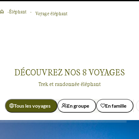
Éléphant
Voyage éléphant
Lire la suite
DÉCOUVREZ NOS
8
VOYAGES
Trek et randonnée éléphant
Tous les voyages
En groupe
En famille
Pays
Activité
Voyages
Éléphant