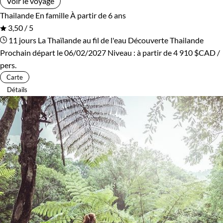
Voir le voyage
Thailande
En famille
À partir de 6 ans
3,50 / 5
11 jours
La Thaïlande au fil de l'eau
Découverte Thailande
Prochain départ le 06/02/2027
Niveau :
à partir de
4 910 $CAD
/
pers.
Carte
Détails