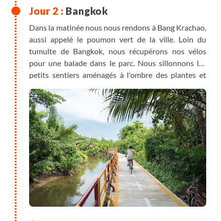
Bangkok
Dans la matinée nous nous rendons à Bang Krachao,
aussi appelé le poumon vert de la ville. Loin du
tumulte de Bangkok, nous récupérons nos vélos
pour une balade dans le parc. Nous sillonnons les
petits sentiers aménagés à l'ombre des plantes et
arbres tropicaux. Nous pouvons marquer des pauses
dans des temples dorés rarement visités par les
étrangers. Retour en centre-ville et visite du Wat
Pho, ce temple célèbre pour son immense bouddha
couché, le plus grand de Thaïlande. Puis, balade dans
le quartier historique de Talad Noi, avec ses ruelles
étroites, ses bâtiments anciens aux façades ornées
et volets en bois, et ses temples chinois. Le quartier
est également connu pour être un lieu artistique
original, avec de nombreuses œuvres murales
disséminées dans les ruelles.