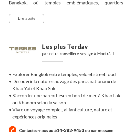
Bangkok, où temples emblématiques, quartiers
historiques, marchés et cuisine de rue composent le
décor, avant une balade à vélo dans le surprenant «
Lire la suite
poumon vert » de la capitale. Cap ensuite sur le parc
national de Khao Yai, classé à l’UNESCO, pour
randonner au cœur d’une nature vivante et observer la
faune sauvage. Après les vestiges d’Ayutthaya, nous
Les plus Terdav
rejoignons en train de nuit le parc national de Khao Sok,
par notre conseillère voyage à Montréal
entre forêt tropicale et bungalows flottants sur le lac
Cheow Lan. Selon la saison, le voyage s’achève sur les
plages de Khao Lak ou de Khanom.
Explorer Bangkok entre temples, vélo et street food
Découvrir la nature sauvage des parcs nationaux de
Khao Yai et Khao Sok
S’accorder une parenthèse en bord de mer, à Khao Lak
ou Khanom selon la saison
Vivre un voyage complet, alliant culture, nature et
expériences originales
514-382-9453
Contactez-nous au
ou par
message