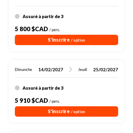
météo et/ou de l'état du terrain, ils peuvent varier, en
plus comme en moins. La difficulté des activités et des
Assuré à partir de 3
randonnées varie fortement en fonction de la météo
(chaleur et humidité).
5 800 $CAD
/ pers.
Les impératifs locaux (retard de bus, fêtes et jours fériés,
S'inscrire
/ option
jours de départ des bateaux, intempéries, etc) peuvent
nous amener à modifier l'itinéraire sur place.
14/02/2027
25/02/2027
Dimanche
Jeudi
Assuré à partir de 3
5 910 $CAD
/ pers.
S'inscrire
/ option