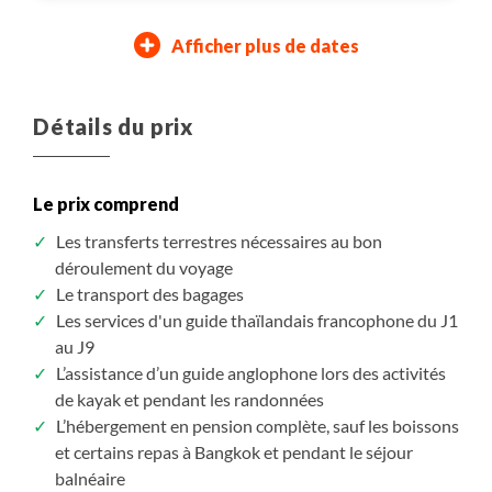
Afficher plus de dates
11/07/2027
15/08/2027
10/10/2027
14/11/2027
22/07/2027
26/08/2027
21/10/2027
25/11/2027
Dimanche
Dimanche
Dimanche
Dimanche
Jeudi
Jeudi
Jeudi
Jeudi
Détails du prix
Assuré à partir de 3
Assuré à partir de 3
Assuré à partir de 3
Assuré à partir de 3
5 960 $CAD
5 960 $CAD
5 090 $CAD
5 880 $CAD
/ pers.
/ pers.
/ pers.
/ pers.
Le prix comprend
S'inscrire
S'inscrire
S'inscrire
S'inscrire
/ option
/ option
/ option
/ option
Les transferts terrestres nécessaires au bon
déroulement du voyage
Le transport des bagages
Les services d'un guide thaïlandais francophone du J1
au J9
L’assistance d’un guide anglophone lors des activités
de kayak et pendant les randonnées
L’hébergement en pension complète, sauf les boissons
et certains repas à Bangkok et pendant le séjour
balnéaire