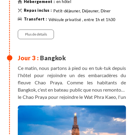
en hôtel
Petit-déjeuner, Déjeuner, Diner
Véhicule privatisé , entre 1h et 1h30
Plus de détails
Bangkok
Ce matin, nous partons à pied ou en tuk-tuk depuis
l'hôtel pour rejoindre un des embarcadères du
fleuve Chao Praya. Comme les habitants de
Bangkok, c'est en bateau public que nous remontons
le Chao Praya pour rejoindre le Wat Phra Kaeo, l'un
des endroits les plus sacrés du pays qui renferme
sous ses toits scintillants et derrière ses murs de
mosaïques et de statues, un bouddha en jade. La
Thaïlande est réputée pour son extraordinaire
richesse culinaire et surtout sa cuisine de rue. Après