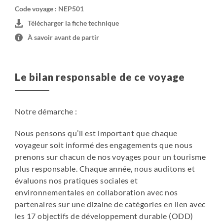
trekking. Les chambres des lodges ne sont pas chauffées,
Code voyage : NEP501
il est donc indispensable d’avoir un bon duvet. De la
Télécharger la fiche technique
même façon, les salles communes peuvent ne pas être
À savoir avant de partir
chauffées, nous vous conseillons de vous équiper d’une
veste chaude pour les fins de journées et soirées.
Le bilan responsable de ce voyage
Certains lodges ont des douches (l’eau est souvent
froide) mais qui sont très généralement payantes (entre
200 et 500 NPR/douche). Afin de participer activement à
Notre démarche :
la lutte contre le déboisement au Népal, nous vous
invitons à prendre des douches chaudes uniquement si
Nous pensons qu’il est important que chaque
l’eau est chauffée par panneaux solaires ou au gaz. Les
voyageur soit informé des engagements que nous
toilettes sont rudimentaires et peuvent être à l’extérieur
prenons sur chacun de nos voyages pour un tourisme
du lodge.
plus responsable. Chaque année, nous auditons et
évaluons nos pratiques sociales et
De plus en plus de lodges disposent de l’électricité mais
environnementales en collaboration avec nos
le fonctionnement reste aléatoire et l’accès n’est pas
partenaires sur une dizaine de catégories en lien avec
forcément garanti à chaque étape. Pensez à vous équiper
les 17 objectifs de développement durable (ODD)
de batteries additionnelles et/ou d’un chargeur solaire,