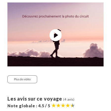
votre réservation) :
Katmandou : Royal Singi Hotel
Pokhara : White Pearl Pokhara
Bandipur : Old Inn B&B
Tansen - Hôtel Srinagar
Lumbini - Hôtel Nirvana
Parc National de Chitwan - Green Mansions Jungle
Resort
Nagarkhot - Club Himalaya
Plus de vidéo
Les avis sur ce voyage
(4 avis)
Note globale : 4.5 / 5