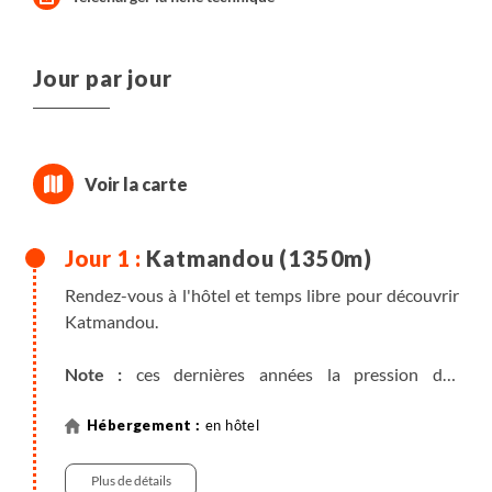
Jour par jour
Katmandou (1350m)
Rendez-vous à l'hôtel et temps libre pour découvrir
Katmandou.
Note :
ces dernières années la pression des
"porteurs de bagages" à la sortie de l'aéroport de
Katmandou devient de plus en plus importante, et
en hôtel
nos guides subissent malheureusement eux aussi
cette pression. Sachez que le pourboire usuel pour
Plus de détails