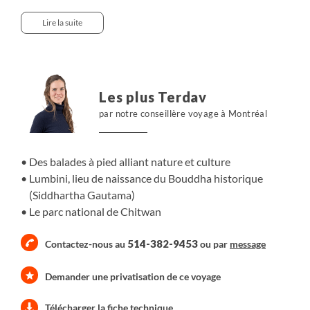
n’en reste pas moins attachant, que ce soit par ses
diversités culturelles, ethniques et religieuses, ses
Lire la suite
traditions toujours vivaces ou l’accueil chaleureux et
légendaire de ses habitants. Un voyage mélangeant
randonnées accessibles, points de vue extraordinaires
sur les sommets et visite de sites historiques.
Les plus Terdav
par notre conseillère voyage à Montréal
Des balades à pied alliant nature et culture
Lumbini, lieu de naissance du Bouddha historique
(Siddhartha Gautama)
Le parc national de Chitwan
514-382-9453
Contactez-nous au
ou par
message
Demander une privatisation de ce voyage
Télécharger la fiche technique