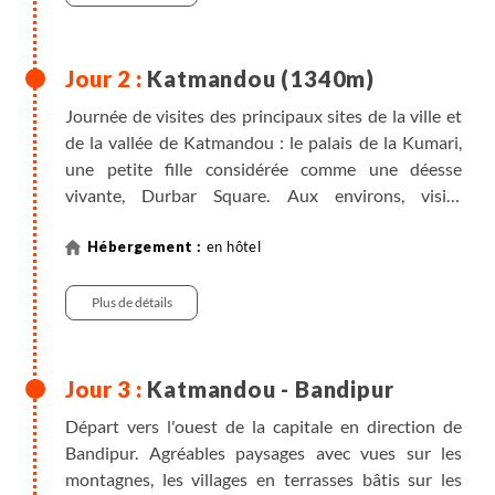
ce "service" est de 100 Rps par personne.
Katmandou (1340m)
Journée de visites des principaux sites de la ville et
de la vallée de Katmandou : le palais de la Kumari,
une petite fille considérée comme une déesse
vivante, Durbar Square. Aux environs, visite
également du stupa de Swayambunath, perché sur
une colline, et du stupa de Bodnath entouré de son
en hôtel
village peuplé de Tibétains. Visite également de
Pashupatinath, le grand sanctuaire hindouiste au
Plus de détails
bord de la rivière sacrée Bagmati.
Petit déjeuner inclus. Déjeuner et dîner libres.
Katmandou - Bandipur
Départ vers l'ouest de la capitale en direction de
Bandipur. Agréables paysages avec vues sur les
montagnes, les villages en terrasses bâtis sur les