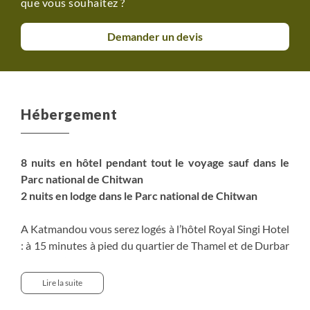
que vous souhaitez ?
Demander un devis
Hébergement
8 nuits en hôtel pendant tout le voyage sauf dans le
Parc national de Chitwan
2 nuits en lodge dans le Parc national de Chitwan
A Katmandou vous serez logés à l’hôtel Royal Singi Hotel
: à 15 minutes à pied du quartier de Thamel et de Durbar
Square, l’hôtel est idéalement situé pour arpenter les
rues très animées de Katmandou. Il est possible de
Lire la suite
laisser un bagage à Katmandou contenant des affaires