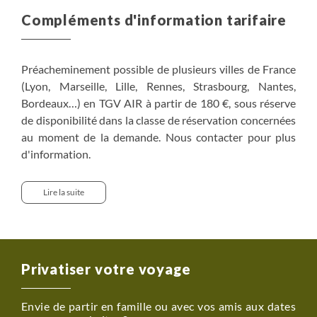
Compléments d'information tarifaire
Préacheminement possible de plusieurs villes de France
(Lyon, Marseille, Lille, Rennes, Strasbourg, Nantes,
Bordeaux…) en TGV AIR à partir de 180 €, sous réserve
de disponibilité dans la classe de réservation concernées
au moment de la demande. Nous contacter pour plus
d'information.
Supplément chambre individuelle (à la demande) : nous
Lire la suite
contacter pour prix et disponibilité.
Privatiser votre voyage
Envie de partir en famille ou avec vos amis aux dates