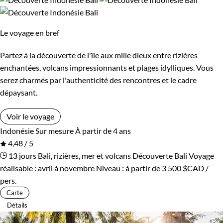
Âge des enfants
Le voyage en bref
Les 2/5 ans
Les 6/9 ans
Partez à la découverte de l'île aux mille dieux entre rizières
enchantées, volcans impressionnants et plages idylliques. Vous
Les 10/13 ans
Les 14/16 ans
serez charmés par l'authenticité des rencontres et le cadre
dépaysant.
Confort
Voir le voyage
Indonésie
Sur mesure
À partir de 4 ans
Refuge, gîte, dortoir
Standard
4,48 / 5
13 jours
Bali, rizières, mer et volcans
Découverte Bali
Voyage
Supérieur
Haut de gamme
réalisable : avril à novembre
Niveau :
à partir de
3 500 $CAD
/
pers.
Carte
Environnement
Détails
Bord de mer et îles
Patrimoine et Nature