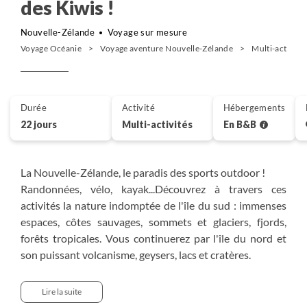
des Kiwis !
Nouvelle-Zélande
Voyage sur mesure
Voyage Océanie
Voyage aventure Nouvelle-Zélande
Multi-activité
Durée
Activité
Hébergements
22 jours
Multi-activités
En B&B
La Nouvelle-Zélande, le paradis des sports outdoor !
Randonnées, vélo, kayak...Découvrez à travers ces
activités la nature indomptée de l'île du sud : immenses
espaces, côtes sauvages, sommets et glaciers, fjords,
forêts tropicales. Vous continuerez par l'île du nord et
son puissant volcanisme, geysers, lacs et cratères.
Dans les airs, sur la terre ou sur l'eau, nulle doute que ce
pays du "bout du monde" saura vous remplir de
Lire la suite
sensations et d'émotions !