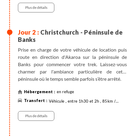
Plus de détails
Lors de votre visite, flânez dans les magnifiques
jardins botaniques et explorez la galerie d'art de
Canterbury. Embarquez à bord du tramway
Christchurch - Péninsule de
historique pour découvrir le centre-ville ou baladez-
Banks
vous le long de la rivière Avon en gondole. Ne
manquez pas le quartier innovant de Riverside
Prise en charge de votre véhicule de location puis
Market pour une pause gourmande inoubliable !
route en direction d'Akaroa sur la péninsule de
Banks pour commencer votre trek. Laissez-vous
charmer par l'ambiance particulière de cette
péninsule où le temps semble parfois s’être arrêté.
en refuge
Une navette, vous conduit ensuite en fin d'après-
midi à votre premier hébergement (15 minutes de
Véhicule , entre 1h30 et 2h , 85km /
Minibus , 0h30
transfert) à Onuku. Un brief (anglophone) est
ensuite organisé pour vous donner tous les conseils
Plus de détails
nécessaires au bon déroulement de votre randonnée
pour les trois prochaines journées.