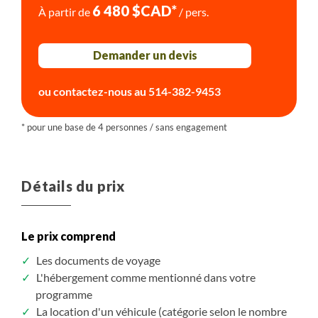
6 480 $CAD*
À partir de
/ pers.
déjeuner est fourni.
Demander un devis
ou contactez-nous au
514-382-9453
Détails du prix
Le prix comprend
Les documents de voyage
L'hébergement comme mentionné dans votre
programme
La location d'un véhicule (catégorie selon le nombre