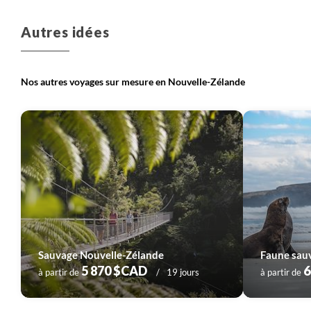
Autres idées
Nos autres voyages sur mesure en Nouvelle-Zélande
Sauvage Nouvelle-Zélande
Faune sauv
5 870 $CAD
6
à partir de
19 jours
à partir de