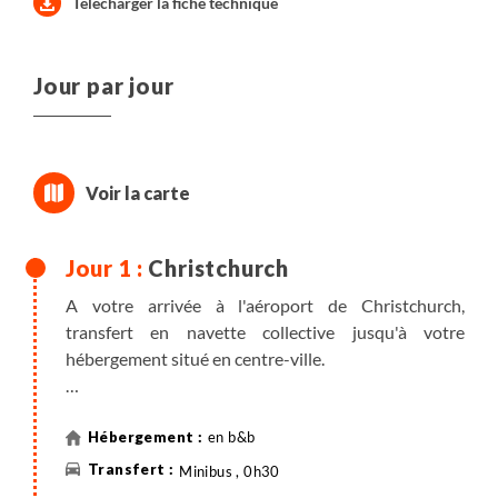
Télécharger la fiche technique
Jour par jour
Christchurch
A votre arrivée à l'aéroport de Christchurch,
transfert en navette collective jusqu'à votre
hébergement situé en centre-ville.
Christchurch, la plus grande ville de l’île du Sud, allie
charme anglais et innovation moderne. Après le
en b&b
séisme de 2011, elle s'est réinventée avec créativité,
Minibus , 0h30
offrant une atmosphère dynamique et accueillante.