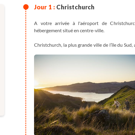
Christchurch
A votre arrivée à l'aéroport de Christchurch
hébergement situé en centre-ville.
Christchurch, la plus grande ville de l’île du Sud
séisme de 2011, elle s'est réinventée avec 
accueillante.
Lors de votre visite, flânez dans les magnifique
Canterbury. Embarquez à bord du tramway histori
le long de la rivière Avon en gondole. Ne manqu
une pause gourmande inoubliable !