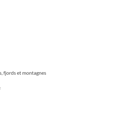
l
rs, fjords et montagnes
e