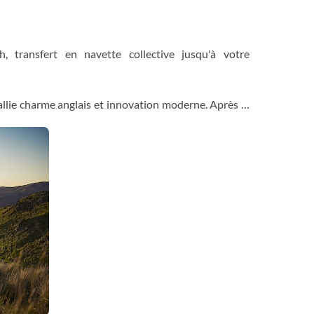
, transfert en navette collective jusqu'à votre
, allie charme anglais et innovation moderne. Après le
créativité, offrant une atmosphère dynamique et
s jardins botaniques et explorez la galerie d'art de
que pour découvrir le centre-ville ou baladez-vous
ez pas le quartier innovant de Riverside Market pour