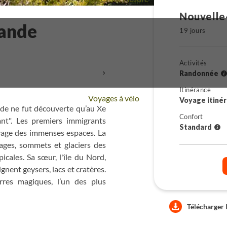
Nouvelle
lande
19 jours
Activités
+
Randonnée
Itinérance
Voyages à vélo
Voyage itiné
nde ne fut découverte qu’au Xe
Confort
ant". Les premiers immigrants
Standard
uvage des immenses espaces. La
ages, sommets et glaciers des
icales. Sa sœur, l'île du Nord,
nent geysers, lacs et cratères.
res magiques, l’un des plus
Télécharger 