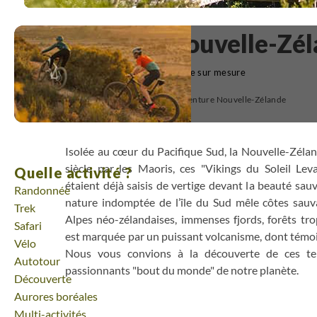
Sauvage Nouvelle-Zé
(8)
Voyage sur mesure
Voyage Océanie
Voyage aventure Nouvelle-Zélande
Isolée au cœur du Pacifique Sud, la Nouvelle-Zéla
siècle par les Maoris, ces "Vikings du Soleil Lev
Quelle activité ?
étaient déjà saisis de vertige devant la beauté sa
Randonnée
nature indomptée de l’île du Sud mêle côtes sauv
Trek
Alpes néo-zélandaises, immenses fjords, forêts trop
Safari
est marquée par un puissant volcanisme, dont témoig
Vélo
Nous vous convions à la découverte de ces ter
Autotour
passionnants "bout du monde" de notre planète.
Découverte
Aurores boréales
Multi-activités