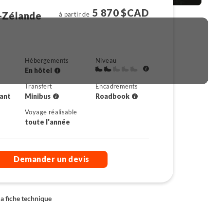
5 870 $CAD
-Zélande
à partir de
Hébergements
Niveau
En hôtel
Transfert
Encadrements
rant
Minibus
Roadbook
Voyage réalisable
toute l'année
Demander un devis
la fiche technique