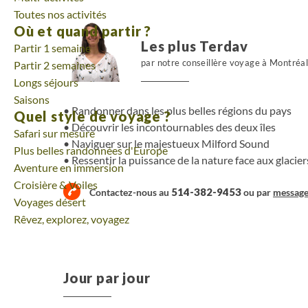
Toutes nos activités
Où et quand partir ?
Les plus Terdav
Partir 1 semaine
par notre conseillère voyage à Montréa
Partir 2 semaines
Longs séjours
Saisons
Randonner dans les plus belles régions du pays
Quel style de voyage ?
Découvrir les incontournables des deux îles
Safari sur mesure
Naviguer sur le majestueux Milford Sound
Plus belles randonnées d'Europe
Ressentir la puissance de la nature face aux glacie
Aventure en immersion
Croisière & Voiles
514-382-9453
Contactez-nous au
ou par
messag
Voyages désert
Rêvez, explorez, voyagez
Jour par jour