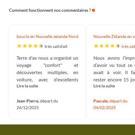
Comment fonctionnent nos commentaires ?
boucle en Nouvelle zelande Nord
Nouvelle Zélande en v
très satisfait
très sat
Terre d'av nous a organisé un
Nous avons l’impr
voyage "confort" et
d’avoir vu tout ce 
découvertes multiples, en
avait à voir. Il fa
voiture, avec d'excellents
rester encore 15 jo
Lire la suite
Lire la suite
hébergements et idées
plus, pour po
d'animation spéciales et
prendre le te
inattendues, comportant des
Jean-Pierre,
départ du
certains endroits
Pascale,
départ du
26/12/2025
04/02/2025
randonnées. Un grand merci
sincèrement, ce 
pour cette boucle de 15 jours .
voyage magnifiq
tout s’est passé
aucune problème..