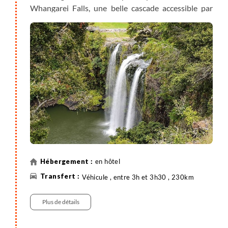
Whangarei Falls, une belle cascade accessible par
une courte promenade. Après cette halte, vous
reprenez la route en direction de la mythique Bay of
Islands.
Peu à peu, vous entrez dans une région réputée pour
ses eaux turquoises, ses îlots verdoyants et son
histoire maorie et coloniale.
en hôtel
Véhicule , entre 3h et 3h30 , 230km
Plus de détails