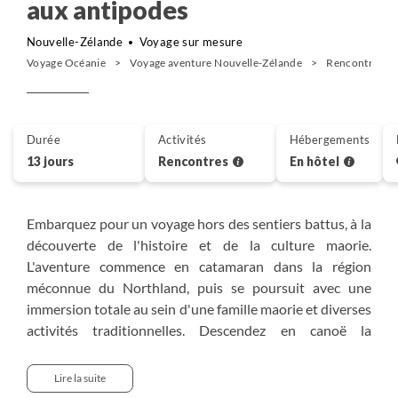
aux antipodes
Nouvelle-Zélande
Voyage sur mesure
Voyage Océanie
Voyage aventure Nouvelle-Zélande
Rencontres No
Durée
Activités
Hébergements
13 jours
Rencontres
En hôtel
Embarquez pour un voyage hors des sentiers battus, à la
découverte de l'histoire et de la culture maorie.
L'aventure commence en catamaran dans la région
méconnue du Northland, puis se poursuit avec une
immersion totale au sein d'une famille maorie et diverses
activités traditionnelles. Descendez en canoë la
symbolique rivière Whanganui pour une expérience
authentique et inoubliable.
Lire la suite
Ne manquez pas non plus le célèbre parc national