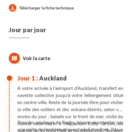
Télécharger la fiche technique
Jour par jour
Auckland
A votre arrivée à l'aéroport d’Auckland, transfert en
navette collective jusqu'à votre hébergement situé
en centre-ville. Reste de la journée libre pour visiter
la ville des voiliers et des volcans éteints, selon vos
envies du jour : balade sur le front de mer, visite du
Pour les amateurs de Rugby, laissez-vous tenter par
monde sous-marin à l'Aquarium Kelly Tarlton, du
une visite de l'emblématique stade Eden Park. (Nous
marché de Victoria Park et du centre-ville. Terminez