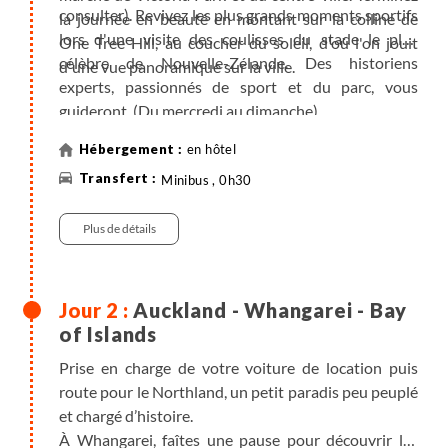
consulter). Revivez les plus grands moments sportifs
la journée en beauté en montant sur la colline de
lors d'une visite des coulisses du stade le plus
One Tree Hill, au coucher du soleil, d'où l'on jouit
célèbre de Nouvelle-Zélande. Des historiens
d'une vue panoramique sur la ville.
experts, passionnés de sport et du parc, vous
guideront. (Du mercredi au dimanche)
en hôtel
Minibus , 0h30
Plus de détails
Auckland - Whangarei - Bay
of Islands
Prise en charge de votre voiture de location puis
route pour le Northland, un petit paradis peu peuplé
et chargé d’histoire.
À Whangarei, faîtes une pause pour découvrir les