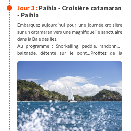
Paihia - Croisière catamaran
- Paihia
Embarquez aujourd’hui pour une journée croisière
sur un catamaran vers une magnifique île sanctuaire
dans la Baie des îles.
Au programme : Snorkelling, paddle, randonnée,
baignade, détente sur le pont…Profitez de la
merveilleuse diversité de la faune, des oiseaux de
mer, et de la vie marine, il est possible que vous
aperceviez également des dauphins ou des orques !