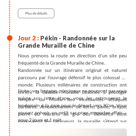
Plus de détails
Pékin - Randonnée sur la
Grande Muraille de Chine
Nous prenons la route en direction d'un site peu
fréquenté de la Grande Muraille de Chine.
Randonnée sur un itinéraire original et naturel
parcouru par l’ouvrage défensif le plus colossal au
monde. Plusieurs millénaires de construction ont
Note : vos bagages principaux ne pourront pas vous
enrichi la Grande Muraille destinée à protéger
suivre sur cette étape, vous les retrouverez le
l’empire du Milieu des incessantes attaques
lendemain à la gare pour le départ vers Xi'an. Vous
barbares. Amoncellement de terre, paille, brique,
pouvez prévoir un petit sac pour emporter affaires
pierre ou marbre, au gré des éléments dont
pour 2 jours et 1 nuit.
disposaient les bâtisseurs, la muraille s’étend sur
plus de 6000km. La partie encore sauvage que nous
parcourons, nous garantit une fascinante balade sur