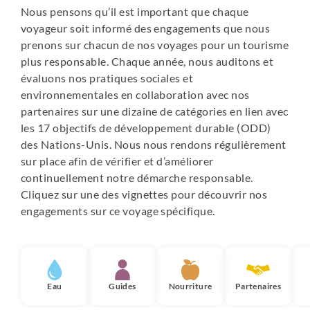
Nous pensons qu’il est important que chaque
pouvant changer selon la disponibilité au moment de
voyageur soit informé des engagements que nous
votre réservation) :
prenons sur chacun de nos voyages pour un tourisme
Pékin : Beijing Traditional View Hotel OU Changcheng
plus responsable. Chaque année, nous auditons et
Family Inn
évaluons nos pratiques sociales et
Xi’an : Grand Dinasty Culture Hotel
environnementales en collaboration avec nos
Longsheng : Longjititian Family Inn
partenaires sur une dizaine de catégories en lien avec
Yangshuo : Yangshuo Yuewu Holiday Hotel
les 17 objectifs de développement durable (ODD)
Taxia : Huazhutingquan Inn
des Nations-Unis. Nous nous rendons régulièrement
Hangzhou : Zhejiang Wenhua Hotel
sur place afin de vérifier et d’améliorer
Shanghai : Shanghai Metropark Jichen Hotel
continuellement notre démarche responsable.
Cliquez sur une des vignettes pour découvrir nos
engagements sur ce voyage spécifique.
Eau
Guides
Nourriture
Partenaires