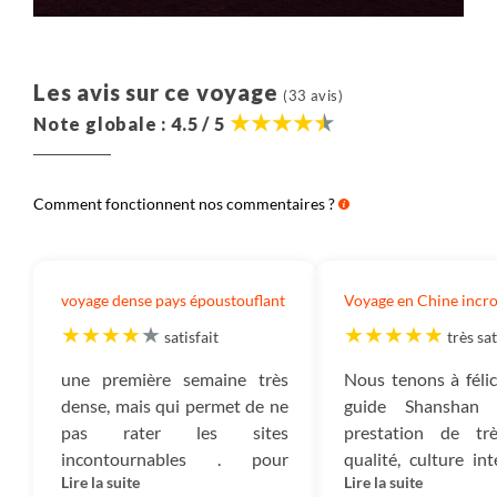
Les avis sur ce voyage
(33 avis)
Note globale : 4.5 / 5
Comment fonctionnent nos commentaires ?
voyage dense pays époustouflant
Voyage en Chine incr
satisfait
très sat
une première semaine très
Nous tenons à félic
dense, mais qui permet de ne
guide Shanshan
pas rater les sites
prestation de tr
incontournables . pour
qualité, culture int
Lire la suite
Lire la suite
l’ensemble du voyage,
langage français