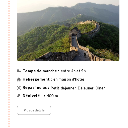
le chemin de ronde ponctué de tours de guet, dont
les pavés désertés soulignent la crête des
montagnes encerclant Pékin.
Nous passons la nuit en maison d'hôte au pied de la
Grande Muraille.
entre 4h et 5h
en maison d'hôtes
Petit-déjeuner, Déjeuner, Diner
400 m
600 m
7 km
Randonnée
Véhicule privatisé , entre 2h et 2h30
Plus de détails