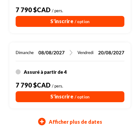
7 790 $CAD
/ pers.
S'inscrire
/ option
08/08/2027
20/08/2027
Dimanche
Vendredi
Assuré à partir de 4
7 790 $CAD
/ pers.
S'inscrire
/ option
Afficher plus de dates
17/10/2027
07/11/2027
29/10/2027
19/11/2027
Dimanche
Dimanche
Vendredi
Vendredi