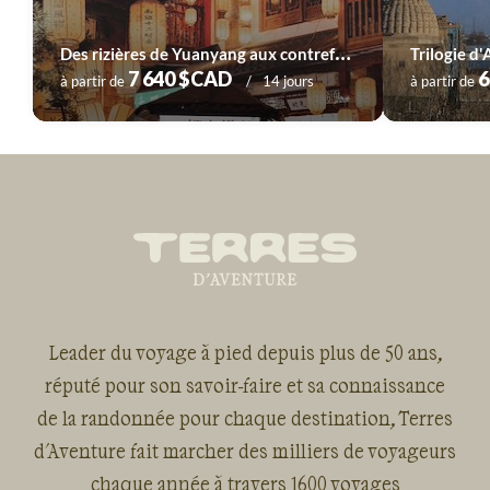
D
es rizières de Yuanyang aux contreforts du Tibet
Trilogie d'
7 640 $CAD
6
à partir de
14 jours
à partir de
Leader du voyage à pied depuis plus de 50 ans,
réputé pour son savoir-faire et sa connaissance
de la randonnée pour chaque destination, Terres
d'Aventure fait marcher des milliers de voyageurs
chaque année à travers 1600 voyages