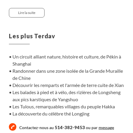
serpente de col en col d'un horizon à l'autre, dans un
paysage surprenant. Nous découvrons ensuite Xian,
Lire la suite
ancienne capitale de la Chine et extrémité orientale de la
Route de la Soie, connue pour son armée de terre cuite.
Plus au sud, plongée dans les campagnes dans la région
Les plus Terdav
de Guilin. Nous randonnons au milieu des villages et
rizières en terrasses des environs de Longsheng, puis
dans les impressionnants massifs calcaires de Yangshuo,
Un circuit alliant nature, histoire et culture, de Pékin à
où les pitons karstiques dominent le paysage. Puis
Shanghai
direction l'est, où nous randonnons à la découverte des
Randonner dans une zone isolée de la Grande Muraille
Tulous, grandes maisons communautaires du peuple
de Chine
Hakka, connues pour leur étonnante architecture ronde
Découvrir les remparts et l'armée de terre cuite de Xian
ou rectangulaire avec une cour intérieure. Nombre de ces
Les balades à pied et à vélo, des rizières de Longsheng
villages sont classés au patrimoine mondial par
aux pics karstiques de Yangshuo
l'UNESCO.
Les Tulous, remarquables villages du peuple Hakka
Nous partons ensuite pour Hangzhou, où nous nous
La découverte du célèbre thé Longjing
baladons entre parcs, jardins et champs de thé, à la
découverte du célèbre thé Longjing. Enfin, Shanghai,
514-382-9453
Contactez-nous au
ou par
message
métropole ultra-moderne, dévoile ses gratte-ciels et