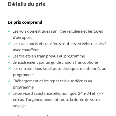
Détails du prix
Assuré à partir de 4
Assuré à partir de 4
7 310 $CAD
7 620 $CAD
/ pers.
/ pers.
Le prix comprend
S'inscrire
S'inscrire
/ option
/ option
Les vols domestiques sur ligne régulière et les taxes
d'aéroport
Les transports et transferts routiers en véhicule privé
avec chauffeur
Les trajets en train prévus au programme
L’encadrement par un guide chinois francophone
Les entrées dans les sites touristiques mentionnés au
programme
L’hébergement et les repas tels que décrits au
programme
Le service d’assistance téléphonique, 24h/24 et 7j/7,
en cas d’urgence, pendant toute la durée de votre
voyage