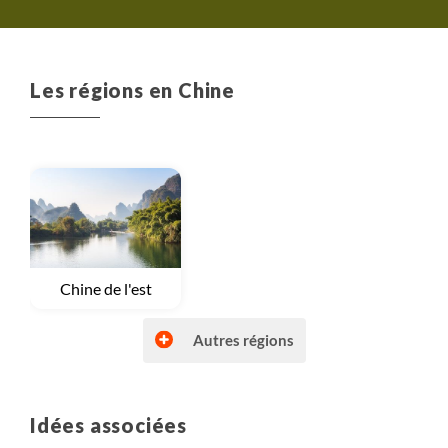
belles! Bref, nous a
ce t
Les régions en Chine
Voyage
Chine de l'est
Autres régions
Idées associées