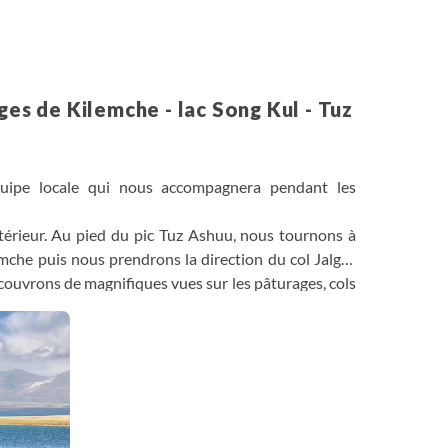
ges de Kilemche - lac Song Kul - Tuz
quipe locale qui nous accompagnera pendant les
térieur. Au pied du pic Tuz Ashuu, nous tournons à
mche puis nous prendrons la direction du col Jalgyz
couvrons de magnifiques vues sur les pâturages, cols
vec leur troupeaux.
 lac Song Kul entouré de steppes.