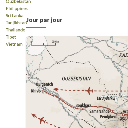
Voyage
Ouzbekistan
Voyage
Philippines
Voyage
Sri Lanka
Jour par jour
Voyage
Tadjikistan
Voyage
Thailande
Voyage
Tibet
Voyage
Vietnam