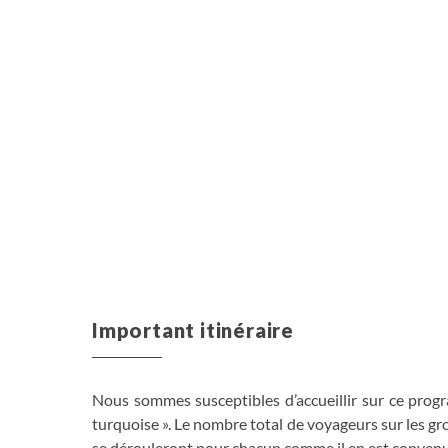
Important itinéraire
Nous sommes susceptibles d’accueillir sur ce prog
turquoise ». Le nombre total de voyageurs sur les 
se dérouleront pour chacun comme il en est convenu 