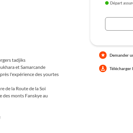
Départ assur
lamique. Au Tadjikistan, nous
n bergerie isolée, au pied de
Demander une
rgers tadjiks
 Boukhara et Samarcande
Télécharger 
rès l'expérience des yourtes
re de la Route de la Soi
oise des monts Fanskye au
e