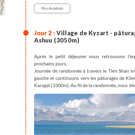
Plus de détails
Village de Kyzart - pâtura
Ashuu (3050m)
Après le petit déjeuner nous retrouvons l'é
prochains jours.
Journée de randonnée à travers le Tien Shan in
gauche et continuons vers les pâturages de Kile
Karagaï (3300m). Au fil de la randonnée, nous dé
rocheux et croisons plusieurs bergers nomades a
Arrivée au campement, près de la rive du superbe