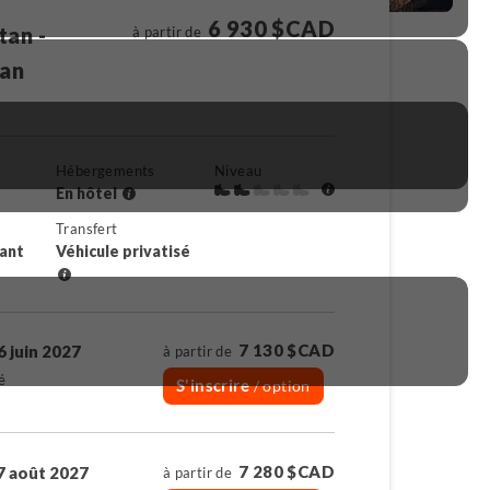
6 930 $CAD
tan -
à partir de
tan
Hébergements
Niveau
En hôtel
Transfert
rant
Véhicule privatisé
7 130 $CAD
6 juin 2027
à partir de
é
S'inscrire
/ option
7 280 $CAD
7 août 2027
à partir de