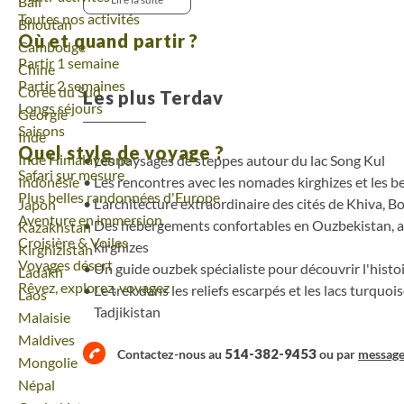
Voyage
Bali
avec beauté et raffinement des joyaux de l'art is
Toutes nos activités
Voyage
Bhoutan
randonnons au cœur de monts, de lac turquoise e
Où et quand partir ?
Voyage
Cambodge
sommets coiffés de glaciers suspendus.
Partir 1 semaine
Voyage
Chine
Partir 2 semaines
Voyage
Corée du Sud
Les plus Terdav
Longs séjours
Voyage
Géorgie
Saisons
Voyage
Inde
Quel style de voyage ?
Voyage
Inde Himalayenne
Les paysages de steppes autour du lac Song Kul
Safari sur mesure
Les rencontres avec les nomades kirghizes et les be
Voyage
Indonésie
Plus belles randonnées d'Europe
L'architecture extraordinaire des cités de Khiva,
Voyage
Japon
Aventure en immersion
Des hébergements confortables en Ouzbekistan, ap
Voyage
Kazakhstan
Croisière & Voiles
kirghizes
Voyage
Kirghizistan
Voyages désert
Un guide ouzbek spécialiste pour découvrir l'histoi
Voyage
Ladakh
Rêvez, explorez, voyagez
Le trek dans les reliefs escarpés et les lacs turqu
Voyage
Laos
Tadjikistan
Voyage
Malaisie
Voyage
Maldives
514-382-9453
Contactez-nous au
ou par
messag
Voyage
Mongolie
Voyage
Népal