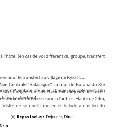
à l'hôtel (en cas de vol différent du groupe, transfert
ner pour le transfert au village de Kyzart.
d'Asie Centrale "Balasagun". La tour de Burana du XIe
 Terres d'Aventure prend en charge le supplément afin
esco. L'origine de cette tour est toujours discutée :
i (early check-in).
'une ancienne forteresse pour d'autres. Haute de 24m,
y. Visite de son petit musée et balade au milieu du
ravés sur de la pierre).
Déjeuner, Diner
 du village de Kyzart. Promenade dans ce village
220km
 et préparation pour le trekking itinérant.