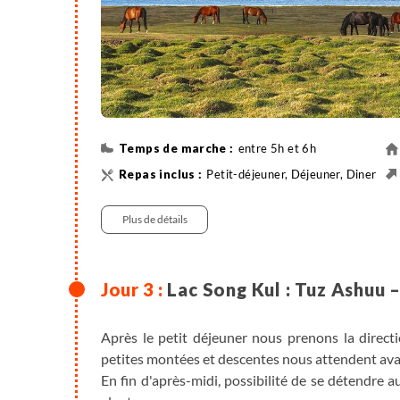
entre 5h et 6h
Petit-déjeuner, Déjeuner, Diner
Véhicule privatisé
430 m
Plus de détails
Lac Song Kul : Tuz Ashuu 
Après le petit déjeuner nous prenons la directi
petites montées et descentes nous attendent avan
En fin d'après-midi, possibilité de se détendre 