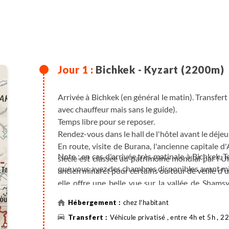
Bichkek - Kyzart (2200m)
Arrivée à Bichkek (en général le matin). Transfert 
avec chauffeur mais sans le guide).
Temps libre pour se reposer.
Rendez-vous dans le hall de l'hôtel avant le déjeu
En route, visite de Burana, l'ancienne capitale 
Note : en cas d'arrivée très matinale à Bichkek,
siècle est classée au patrimoine mondial par l'Un
que vous ayez des chambres disponibles avant mid
ancien minaret pour certains ou tour de veille d
elle offre une belle vue sur la vallée de Shams
champs de pétroglyphes (dessins ou personnages g
chez l'habitant
Ensuite, nous reprenons la route en direction
Véhicule privatisé , entre 4h et 5h , 
typiquement kirghize. Dans la soirée, instructions