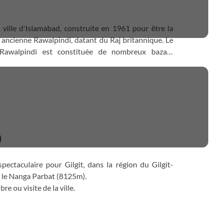
 la ville d'Islamabad, construite en 1961 pour être la
s ancienne Rawalpindi, datant du Raj britannique. Le
. Rawalpindi est constituée de nombreux bazars
construite sur un plan plus ouvert et organisé et
)
ectaculaire pour Gilgit, dans la région du Gilgit-
ur le Nanga Parbat (8125m).
bre ou visite de la ville.