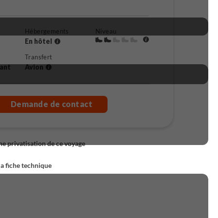
Hébergements
Niveau
En hôtel
Transfert
rant
Avion
Demande de contact
 privatisation de ce voyage
la fiche technique