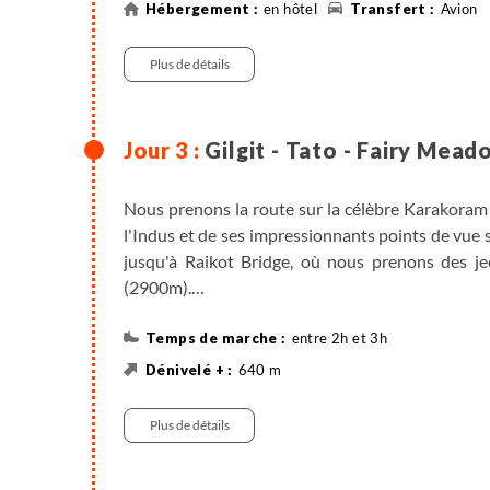
Note : en cas d'annulation du vol Islamabad/Gil
en hôtel
Avion
attendre le prochain vol avant de quitter Islamab
qui impliquerait de traverser une zone aux condit
Plus de détails
Gilgit - Tato - Fairy Mea
Nous prenons la route sur la célèbre Karakoram 
l'Indus et de ses impressionnants points de vue
jusqu'à Raikot Bridge, où nous prenons des je
(2900m).
Puis nous partons pour une courte randonnée ju
offrant un panorama magnifique sur le majestu
entre 2h et 3h
qu'on surnomme parfois le Paradis sur Terre, s'
640 m
l'Himalaya. Le site offre une atmosphère paisi
Véhicule privatisé , entre 2h et 2h30
découvrir l'hospitalité de ses habitants. Hermann 
Plus de détails
ascension du Nanga Parbat en 1953, a nommé l
merveilleux. Mais une légende veut que le nom de 