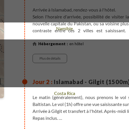
Arrivée à Islamabad, rendez-vous à l'hôtel.
Selon l'horaire d'arrivée, possibilité de visiter
nouvelle capitale du Pakistan, ou sa voisine plu
Voyage
Namibie
contraste entre ces 2 villes est saisissant
labyrinthiques et fascinants ; Islamabad est 
comporte parcs et larges avenues en damier.
en hôtel
Plus de détails
Islamabad - Gilgit (1500m
Voyage
Costa Rica
Le matin (généralement), nous prenons le vol sp
Baltistan. Le vol (1h) offre une vue saisissante s
Arrivée à Gilgit et transfert à l'hôtel. Après-midi li
Repas inclus.