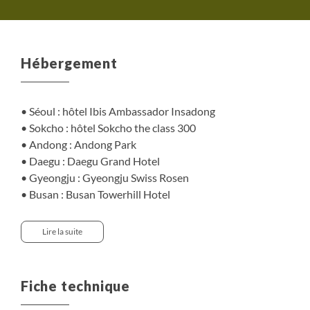
Hébergement
• Séoul : hôtel Ibis Ambassador Insadong
• Sokcho : hôtel Sokcho the class 300
• Andong : Andong Park
• Daegu : Daegu Grand Hotel
• Gyeongju : Gyeongju Swiss Rosen
• Busan : Busan Towerhill Hotel
• Jirisan : nuit dans le temple de Hwaeomsa
• Gwangju : hôtel Gwangju Madrid
Lire la suite
Comment se déroule la nuit dans le temple de
Hwaeomsa ?
Fiche technique
Le dîner (strictement végétarien, simple et à base de