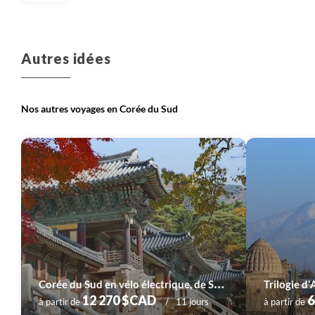
Autres idées
Nos autres voyages en Corée du Sud
C
orée du Sud en vélo électrique, de Séoul à Busan
Trilogie d'
12 270 $CAD
6
à partir de
11 jours
à partir de