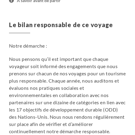
À savoir avant de partir
dans une catégorie similaire.
• Supplément chambre individuelle (sur demande) : nous
contacter pour disponibilité et prix. Pas de possibilité de
Le bilan responsable de ce voyage
chambre individuelle pour la nuit dans le temple
Notre démarche :
Nous pensons qu’il est important que chaque
voyageur soit informé des engagements que nous
prenons sur chacun de nos voyages pour un tourisme
plus responsable. Chaque année, nous auditons et
évaluons nos pratiques sociales et
environnementales en collaboration avec nos
partenaires sur une dizaine de catégories en lien avec
les 17 objectifs de développement durable (ODD)
des Nations-Unis. Nous nous rendons régulièrement
sur place afin de vérifier et d’améliorer
continuellement notre démarche responsable.