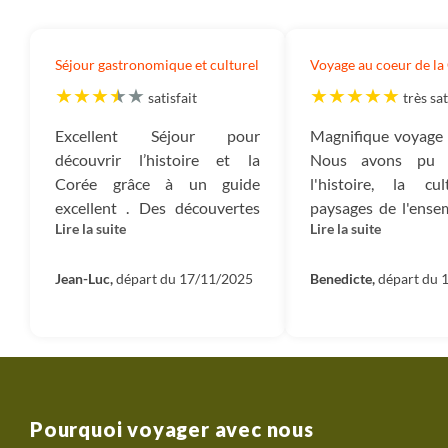
Séjour gastronomique et culturel
Voyage au coeur de la
satisfait
très sat
Excellent Séjour pour
Magnifique voyage 
découvrir l’histoire et la
Nous avons pu d
Corée grâce à un guide
l'histoire, la cul
excellent . Des découvertes
paysages de l'ense
Lire la suite
Lire la suite
gastronomiques fabuleuses
Corée du sud. Un r
avec une sélection parfaite
qui permet de con
des lieux de restauration . Des
Jean-Luc,
départ du 17/11/2025
beau pays. de
Benedicte,
départ du 
randonnées à qualifier de
succulents, des r
promenades ou de balades .
très belles ou n
Des trajets et des transferts
croisés les Coréens 
un peu trop importants
visiter leur pays et d
randonnées, d
moments de parta
Pourquoi voyager avec nous
eux et le grou