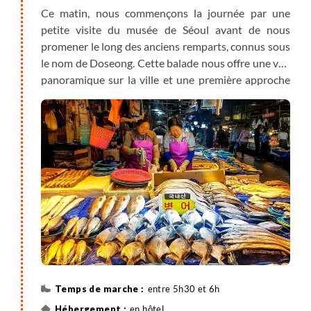
Ce matin, nous commençons la journée par une
petite visite du musée de Séoul avant de nous
promener le long des anciens remparts, connus sous
le nom de Doseong. Cette balade nous offre une vue
panoramique sur la ville et une première approche
de l'histoire et de la culture de Séoul. Mégalopole
asiatique par excellence, Séoul est cependant une
ville agréable où il fait bon se promener à travers les
différents quartiers. Nous nous déplaçons ensuite
jusqu'au marché de Gwangjang et déjeunons dans
un restaurant local. Visite du marché, puis des
quartiers de Dongdaemun. En fin de journée, nous
prenons le métro jusqu'à Cheonggyecheon pour une
promenade le long de la rivière. Si le temps le
permet, première promenade dans les quartiers
traditionnels d'Insadong et Ikseondong, qui
comprennent une multitude de salons de thé et de
entre 5h30 et 6h
petites boutiques (cette visite pourra également
en hôtel