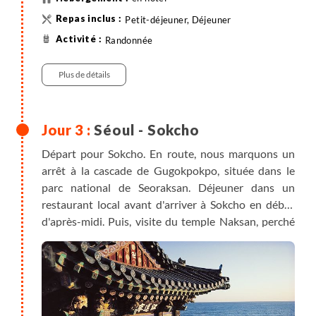
être décalée au jour 2 ou au jour 13)
Petit-déjeuner, Déjeuner
Randonnée
Plus de détails
Séoul - Sokcho
Départ pour Sokcho. En route, nous marquons un
arrêt à la cascade de Gugokpokpo, située dans le
parc national de Seoraksan. Déjeuner dans un
restaurant local avant d'arriver à Sokcho en début
d'après-midi. Puis, visite du temple Naksan, perché
sur les flancs des montagnes et offrant une vue
magnifique sur la mer. Refuge de tranquillité et de
spiritualité, ce temple bouddhiste invite à la
contemplation. Retour à Sokcho pour le dîner puis
achat de notre pique-nique pour le lendemain.