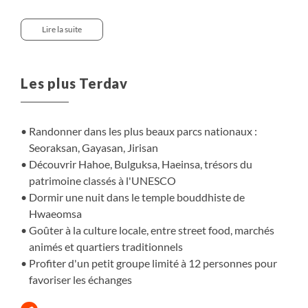
dans les saveurs de la cuisine coréenne, entre street
food, cuisine traditionnelle et marché au poissons de
Lire la suite
Jagalchi. Les randonnées dans les parcs nationaux de
Seoraksan, Gayasan et Jirisan, ou jusqu’au sommet du
mont Ulsanbawi nous offrent des points de vue
Les plus Terdav
spectaculaires sur les massifs montagneux du pays. Ici, la
nature et la spiritualité sont intimement liées, les
temples sont disséminés dans tout le pays, au détour
Randonner dans les plus beaux parcs nationaux :
d'une ruelle, au cœur d'une forêt ou en bord de falaise,
Seoraksan, Gayasan, Jirisan
ouvert sur la mer de l'Est comme le temple de Naksan.
Découvrir Hahoe, Bulguksa, Haeinsa, trésors du
Notre nuit dans le temple de Hwaeomsa sera d'ailleurs
patrimoine classés à l'UNESCO
l'occasion de vivre une expérience unique. Un voyage
Dormir une nuit dans le temple bouddhiste de
tout en contrastes dans un pays à l'harmonie parfaite
Hwaeomsa
entre modernité et traditions.
Goûter à la culture locale, entre street food, marchés
animés et quartiers traditionnels
Profiter d'un petit groupe limité à 12 personnes pour
favoriser les échanges