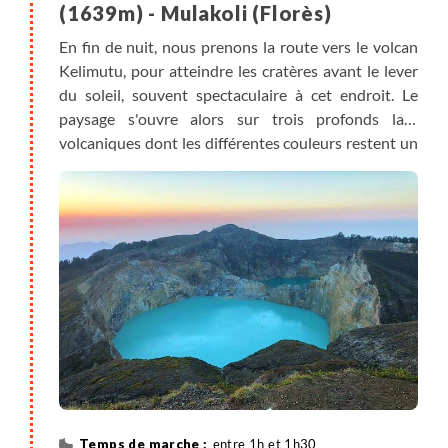
(1639m) - Mulakoli (Florès)
En fin de nuit, nous prenons la route vers le volcan
Kelimutu, pour atteindre les cratères avant le lever
du soleil, souvent spectaculaire à cet endroit. Le
paysage s'ouvre alors sur trois profonds lacs
volcaniques dont les différentes couleurs restent un
mystère pour beaucoup. La légende raconte que les
âmes des défunts montent jusqu'à ce trio de lacs
avant de rejoindre le lac turquoise (pour les jeunes),
les lac brun (pour les personnes âgées) ou le lac noir
(pour les âmes perdues). De retour à Moni, et après
un petit déjeuner, nous prenons la route en direction
de Mulakoli où nous serons accueillis chez
l'habitant, au pied du volcan Ebulobo. En chemin,
nous marquons un arrêt sur une jolie plage de galets
bleus.
entre 1h et 1h30