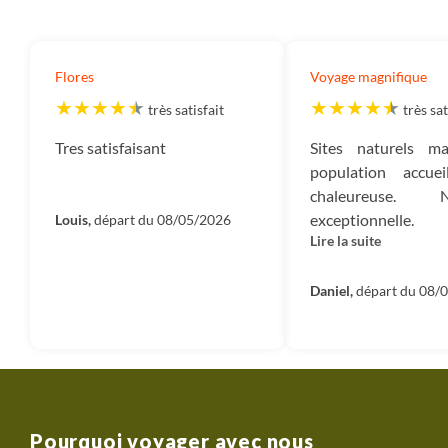
Flores
Voyage magnifique
très satisfait
très sat
Tres satisfaisant
Sites naturels mag
population accuei
chaleureuse. No
exceptionnell
Louis,
départ du 08/05/2026
Lire la suite
recommandons ce
Mention spéciale
guide Froym, n
Daniel,
départ du 08/
pour sa capacité d'
aux conditions
Chauffeur et équ
bateau très bien. 
exceptionnel.
Pourquoi voyager avec nous