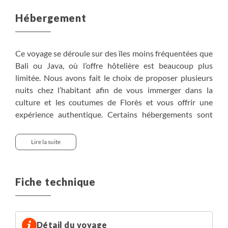
Hébergement
Ce voyage se déroule sur des îles moins fréquentées que
Bali ou Java, où l’offre hôtelière est beaucoup plus
limitée. Nous avons fait le choix de proposer plusieurs
nuits chez l’habitant afin de vous immerger dans la
culture et les coutumes de Florès et vous offrir une
expérience authentique. Certains hébergements sont
donc de confort simple, parfois rudimentaires, et
nécessitent une capacité d’adaptation. En contrepartie,
Lire la suite
ces choix nous permettent de vous faire découvrir une
Indonésie rare et préservée, et des moments uniques qui
marqueront votre voyage.
Fiche technique
• Sud de Bali : Swastika Bungalow (Sanur) ou Jimbaran
Bay Beach Resort (Jimbaran)
• Moni : Kelimutu Ecolodge ou Estevania
Détail du voyage