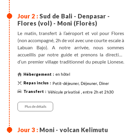
Sud de Bali - Denpasar -
Flores (vol) - Moni (Florès)
Le matin, transfert à l’aéroport et vol pour Flores
(non accompagné, 2h de vol avec une courte escale à
Labuan Bajo). A notre arrivée, nous sommes
accueillis par notre guide et prenons la direction
d’un premier village traditionnel du peuple Lionese.
Ces derniers ont conservé des maisons
en hôtel
traditionnelles encore habitées par plusieurs
familles. Nous nous promenons dans le village et
Petit-déjeuner, Déjeuner, Diner
découvrons des activités quotidiennes locales
Véhicule privatisé , entre 2h et 2h30
comme le tissage des tissus ikat. Continuation de
notre route en direction du village de Moni, situé à
Plus de détails
quelques encablures du volcan Kelimutu.
Installation à l'hôtel et soirée libre.
Moni - volcan Kelimutu