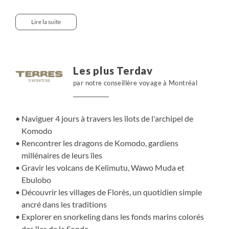
sillonnés de sentiers arides, mangroves, plages de coraux
roses et eaux cristallines. Nous découvrons de petits
Lire la suite
villages isolés aux traditions séculaires, une culture
unique qui nous plonge dans une Indonésie
confidentielle et pleine de surprises. Puis, direction
l’archipel des Komodo, pour une croisière de 4 jours
Les plus Terdav
ponctuée d’escales dans ces îles gouvernées sur terre par
par notre conseillère voyage à Montréal
des buffles, oiseaux et dragons inquiétants et, sous l'eau,
par de majestueuses raies manta.
Naviguer 4 jours à travers les îlots de l'archipel de
Komodo
Rencontrer les dragons de Komodo, gardiens
millénaires de leurs îles
Gravir les volcans de Kelimutu, Wawo Muda et
Ebulobo
Découvrir les villages de Florès, un quotidien simple
ancré dans les traditions
Explorer en snorkeling dans les fonds marins colorés
des îles de la Sonde