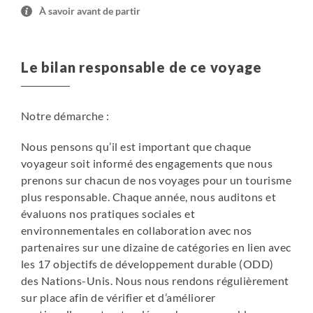
cause des animaux (chiens, coqs…), prévoyez donc des
À savoir avant de partir
bouchons d’oreilles si vous êtes sensible au bruit.
La croisière dans l'archipel des Komodo
Le bilan responsable de ce voyage
Notre bateau, simple mais confortable, correspond à
l’esprit de nos voyages. Si vous cherchez de grandes
cabines, un lit spacieux ou des salles de bain avec eau
Notre démarche :
chaude, nos voyages ne sont pas pour vous. En revanche,
si vous souhaitez vivre au plus près de la nature avec
Nous pensons qu’il est important que chaque
juste le confort indispensable, vous ne serez pas déçus.
voyageur soit informé des engagements que nous
Le bateau nous permet d’accéder à des lieux
prenons sur chacun de nos voyages pour un tourisme
inaccessibles par voie terrestre. Chaque jour, nous
plus responsable. Chaque année, nous auditons et
partons pour des balades ou du snorkeling et chaque
évaluons nos pratiques sociales et
soir, nous revenons à bord pour naviguer vers la
environnementales en collaboration avec nos
prochaine destination. Le bateau est privatisé et dispose
partenaires sur une dizaine de catégories en lien avec
de cabines à lits doubles ou séparés, avec air
les 17 objectifs de développement durable (ODD)
conditionné, salle de bain partagée (eau froide), draps et
des Nations-Unis. Nous nous rendons régulièrement
serviettes fournis. Selon les dates et la taille du groupe, le
sur place afin de vérifier et d’améliorer
bateau peut changer. Nous faisons notre maximum pour