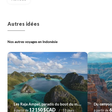
Autres idées
Nos autres voyages en Indonésie
L
es Raja Ampat, paradis du bout du monde
12 150 $CAD
6
à partir de
13 jours
à partir de