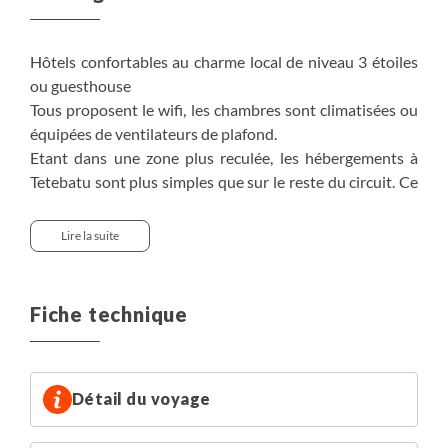
Hôtels confortables au charme local de niveau 3 étoiles
ou guesthouse
Tous proposent le wifi, les chambres sont climatisées ou
équipées de ventilateurs de plafond.
Etant dans une zone plus reculée, les hébergements à
Tetebatu sont plus simples que sur le reste du circuit. Ce
sont des petits hôtels standards mais dans un cadre très
agréable.
Lire la suite
A Kuta Lombok, l'ébergement proposé est situé dans le
centre de Kuta Lombok (centre animé). Il est également
Fiche technique
possible d'être logé près de l’une des belles plages
voisines comme à Selong Belanak dans des resorts plus
luxueux mais plus éloignés car face à la plage. Si vous
recherchez une zone reculée, un hébergement sur la
Détail du voyage
péninsule d’Ekas peut être une option Nous consulter
pour les détails tarifaires.