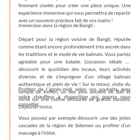
finement ciselés pour créer une pièce unique. Une
expérience immersive qui vous permettra de repartir
avec un souvenir précieux fait de vos mains !
Immersion dans la région de Bangli :
Départ pour la région voisine de Bangli, réputée
comme étant encore profondément très ancrée dans
les traditions et le mode de vie balinais. Vous partez
agréable pour une balade. L’occasion idéale de
découvrir le quotidien des locaux, leurs activités
diverses et de s’imprégner d’un village balinais
authentique et plein de vie ! Sur le retour, visite du
Profitez de l'’après-midi selon vos souhaits, avec
temple de Kehen, un des plus anciens de Bali et
votre chauffeur à disposition qui pourra vous
niché sur une colline entourée de grands banians.
conseiller.
Déjeuner inclus.
Vous pouvez par exemple découvrir une des jolies
cascades de la région de Sidemen ou profiter d’un
massage à l’hôtel.