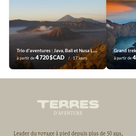
T
rio d'aventures : Java, Bali et Nusa Lembongan
Grand trek
4 720 $CAD
4
à partir de
17 jours
à partir de
Leader du voyage à pied depuis plus de 50 ans,