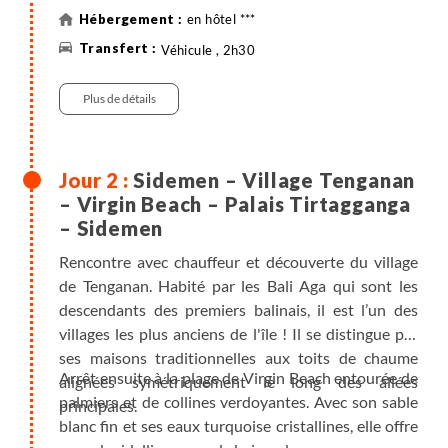
en hôtel ***
Véhicule , 2h30
Plus de détails
Sidemen – Village Tenganan
– Virgin Beach – Palais Tirtagganga
– Sidemen
Rencontre avec chauffeur et découverte du village
de Tenganan. Habité par les Bali Aga qui sont les
descendants des premiers balinais, il est l’un des
villages les plus anciens de l'île ! Il se distingue par
ses maisons traditionnelles aux toits de chaume
Arrêt ensuite à la plage de Virgin Beach entourée de
alignées symétriquement le long des allées
palmiers et de collines verdoyantes. Avec son sable
principales.
blanc fin et ses eaux turquoise cristallines, elle offre