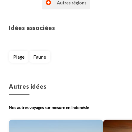
Autres régions
Idées associées
Voyage
Lombok (Indonésie)
Voyage
Petites îles de la Sonde
Plage
Faune
Voyage
Sulawesi
Voyage
Sumatra
Autres idées
Nos autres voyages sur mesure en Indonésie