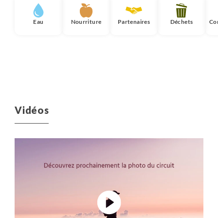
Eau
Nourriture
Partenaires
Déchets
Co
Vidéos