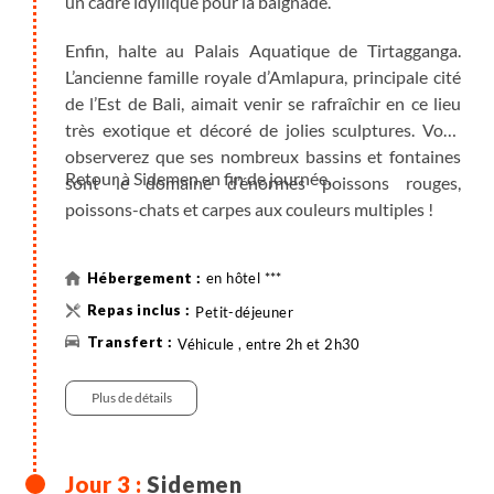
un cadre idyllique pour la baignade.
Enfin, halte au Palais Aquatique de Tirtagganga.
L’ancienne famille royale d’Amlapura, principale cité
de l’Est de Bali, aimait venir se rafraîchir en ce lieu
très exotique et décoré de jolies sculptures. Vous
observerez que ses nombreux bassins et fontaines
Retour à Sidemen en fin de journée.
sont le domaine d’énormes poissons rouges,
poissons-chats et carpes aux couleurs multiples !
en hôtel ***
Petit-déjeuner
Véhicule , entre 2h et 2h30
Plus de détails
Sidemen