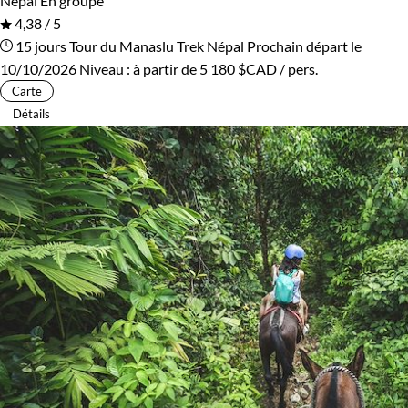
Népal
En groupe
4,38 / 5
15 jours
Tour du Manaslu
Trek Népal
Prochain départ le
10/10/2026
Niveau :
à partir de
5 180 $CAD
/ pers.
Carte
Détails