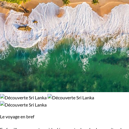
Népal
Nicaragua
Norvège
Nouvelle-Zélande
Oman
Ouganda
Ouzbekistan
Pakistan
Palestine
Panama
Pérou
Philippines
Pologne
Portugal
République tchèque
Réunion
Le voyage en bref
Rodrigues
Roumanie