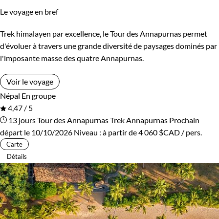
Le voyage en bref
Kirghizistan
Kosovo
Trek himalayen par excellence, le Tour des Annapurnas permet
Itinérance
Laos
Lesotho
d'évoluer à travers une grande diversité de paysages dominés par
Itinérant
Semi-itinérant
l'imposante masse des quatre Annapurnas.
Lettonie
Lituanie
Voir le voyage
Macédoine
Madagascar
Environnement
Népal
En groupe
4,47 / 5
Malaisie
Maldives
Bord de mer et îles
Brousse et Savane
13 jours
Tour des Annapurnas
Trek Annapurnas
Prochain
départ le 10/10/2026
Niveau :
à partir de
4 060 $CAD
/ pers.
Maroc
Martinique
Désert
Forêts, collines, rivières et lacs
Carte
Détails
Mauritanie
Mexique
Haute Montagne
Montagne
Mongolie
Monténégro
Neige
Patrimoine et Nature
Mozambique
Namibie
Terres Polaires
Volcans