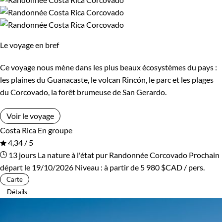
Cambodge
Ski de fond et ski nordique
Canada
Traîneau à chiens
Cap-Vert
Trek
Chili
Vélo
Le voyage en bref
Chine
VTT / Gravel
Colombie
Ce voyage nous mène dans les plus beaux écosystèmes du pays :
Afficher plus
Congo
Corée du Sud
les plaines du Guanacaste, le volcan Rincón, le parc et les plages
du Corcovado, la forêt brumeuse de San Gerardo.
Costa Rica
Croatie
Budget
Voir le voyage
Cuba
Ecosse
Costa Rica
En groupe
De 1 250 à 2 000 $CAD
4,34 / 5
Egypte
Equateur
13 jours
La nature à l'état pur
Randonnée Corcovado
Prochain
De 2 000 à 3 000 $CAD
départ le 19/10/2026
Niveau :
à partir de
5 980 $CAD
/ pers.
Espagne
Estonie
Carte
Plus de 3 000 $CAD
Détails
Eswatini
Etats-Unis
Ethiopie
France