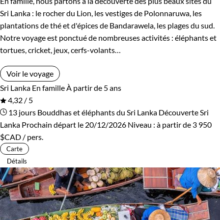
En famille, nous partons à la découverte des plus beaux sites du
Rwanda
Salvador
Sri Lanka : le rocher du Lion, les vestiges de Polonnaruwa, les
plantations de thé et d'épices de Bandarawela, les plages du sud.
Serbie
Seychelles
Notre voyage est ponctué de nombreuses activités : éléphants et
tortues, cricket, jeux, cerfs-volants…
Slovaquie
Spitzberg
Voir le voyage
Sri Lanka
Tadjikistan
Sri Lanka
En famille
À partir de 5 ans
4,32 / 5
Tanzanie
Thailande
13 jours
Bouddhas et éléphants du Sri Lanka
Découverte Sri
Lanka
Prochain départ le 20/12/2026
Niveau :
à partir de
3 950
Tibet
Turquie
$CAD
/ pers.
Carte
Vietnam
Zimbabwe
Détails