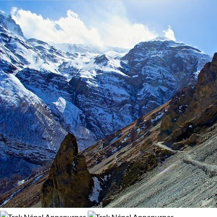
Chaque pierre du Népal raconte une histoire, chaque paysage
Régions
89% de satisfaction
(
9 avis
)
est une invitation à la liberté d'exploration. C'est un lieu où le
passé rencontre le présent, où la beauté naturelle se marie
Annapurnas
Everest
avec des monuments historiques fascinants.
Langtang
Voyages Liberte Népal, une symphonie visuelle et culturelle,
qui éveille l’aventurier qui sommeille en nous. Une
découverte en toute autonomie, faisant écho à la richesse de
cette terre baignée entre tradition et modernité.
Guide de voyage Népal