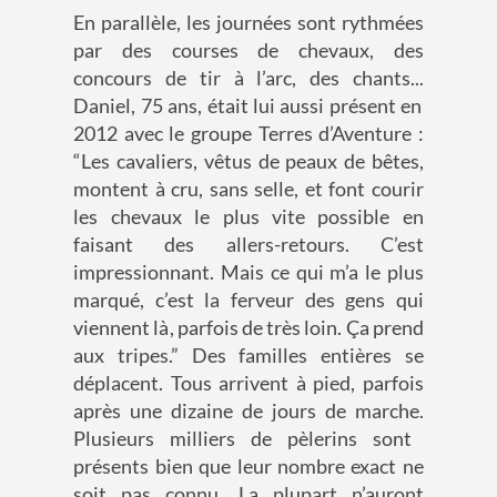
En parallèle, les journées
sont rythmées
par des
c
ourses de chevaux,
des
concours de
tir à l’arc,
des
chants...
Daniel
, 75 ans,
était
lui aussi
présent en
2012 avec le groupe Terres d’Aventure :
“Les cavaliers, vêtus de peaux de bêtes,
montent à cru, sans selle, et font courir
les chevaux le plus vite possible en
faisant des allers-retours. C’est
impression
n
ant
.
Mais ce qui m’a le plus
marqué, c’est la ferveur des gens qui
viennent là
,
parfois de très loin. Ça prend
aux tripes.”
Des familles entières se
déplacent. Tous arrivent à pied, parfois
après une dizaine de jours de marche.
Plusieurs milliers de pèlerins sont
présents bien que leur nombre exact ne
soit pas connu. La plupart n’auront