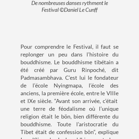
De nombreuses danses rythment le
Festival ©Daniel Le Cunff
Pour comprendre le
F
estival, il faut se
replonger un peu dans l’histoire du
bouddhisme.
Le bouddhisme tibétain a
été créé par Guru Rinpoché
,
dit
Padmasambhava. C’est lui le fondateur
de
l’école
Nyingmapa
,
l’école des
anciens,
la première école
,
entre le
VIII
e
et
IX
e
siècle
.
“
Avant son arrivée
,
c’était
une terre de féodalisme où l’unique
religion était le
bön
, bien différente du
bouddhisme. Toute l’aristocratie du
Tibet était de confession
bön
”,
explique