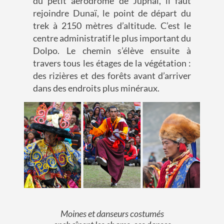
du petit aérodrome de
Juphal
,
il faut
rejoindre
Dunaï
, le point de départ du
trek à 21
5
0 mètres d’altitude
. C’est le
centre administratif le plus important du
Dolpo
.
L
e chemin s’élève
ensuite
à
travers tous les étages de la végétation :
des
rizières
et
des
forêts avant d’arriver
dans des endroits plus minéraux.
Moines et danseurs costumés