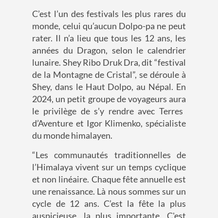
C’est l’un des festivals les plus rares du
monde
,
c
elui qu’aucun
Dolpo-pa
ne peut
rater
. Il n’a lieu que tous les 12 ans
, les
années du Dragon, selon le calendrier
lunaire
.
Shey
Ribo
Druk
Dra, dit “festival
de la Montagne de Cristal”
, se déroule
à
Shey
,
dans le Haut
Dolpo
,
au Népal.
En
2024, un
petit
groupe de voyageurs aur
a
le privilège de s’y rendre avec Terres
d’Aventure
et Igor
Klimenko
, spécialiste
du monde himalayen.
“
L
es communautés traditionnelles
de
l’Himalaya
vivent sur un temps cyclique
et non linéaire.
Chaque
fête
annuelle
est
une
renaissanc
e
.
Là nous sommes sur un
cycle de 12 ans. C’est la fête la plus
auspicieuse, la plus importante.
C'est