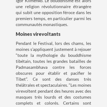
Igor
Klimenko
.
L
e bouddhisme
est alors
une
religion révolutionnaire
étrangère
qui
subit une
o
pposition
féroce dans les
premiers temps, en particulier p
armi l
es
communautés monastiques.
Moines virevoltants
Pendant le
F
estival,
lors des
chams,
les
moines s’appliquent
justement
à rejouer
“
toute la mythologie du bouddhisme
tibétain
,
toutes les grandes batailles
de
Padmasambhava contre les forces
obscures pour établir et pacifier le
Tibet
”
.
Ce sont des danses très
théâtrales et spectaculaires.
“L
es moines
virevoltent
pendant des heures
avec des
masques
très lourds
et
des costumes
complets et colorés. Certain
s sont