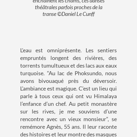
enchaînent les chams, ces danses
théâtrales parfois proches de la
transe ©Daniel Le Cunff
L'eau est omniprésente.
Les sentiers
empruntés longent
des rivières, des
torrents
tumultueux
et
d
es lacs
aux eaux
turquoise
.
“
Au lac de
Phoksu
n
do
,
nous
avons bivouaqué près du déversoir.
L
’ambiance est magique. C’est un lieu qui
parle à tous ceux qui ont vu
Himalaya
l’enfance d’un chef
. Au petit monastère
sur les rives
, je me souviens d’une
rencontre avec un vieux monsieur
”
,
se
remémore Agnès
, 55 ans
.
I
l leur raconte
des histoires
et leur montre
des masques