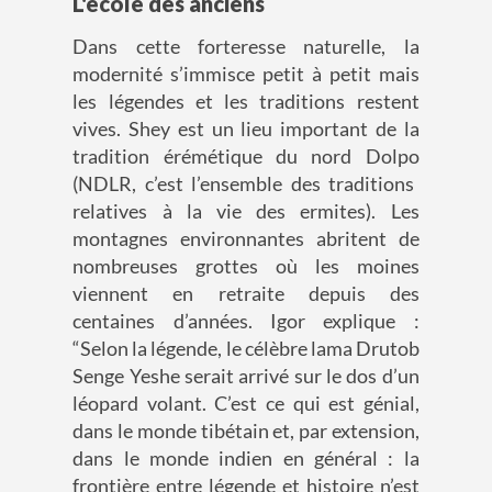
L'école des anciens
Dans cette
forteresse naturelle
,
l
a
modernité s’immisce petit à petit mais
les légendes et les traditions restent
vives.
Shey
est un lieu important de la
tradition
érémétique
du nord
Dolpo
(NDLR, c’est l’ensemble des traditions
r
elatives à la vie des
ermites)
. Les
montagnes environnantes abritent de
nombreuses grottes
où les moines
v
ienn
ent en
retraite depuis des
centaines
d’années.
Igor explique :
“Selon la légende
,
le célèbre lama
Drutob
Senge
Yeshe
serait arrivé sur le dos d’un
léopard volant. C’est ce qui est génial
,
dans le monde tibétain et, par extension,
dans le
monde
indien en général : la
frontière entre légende et histoire n’est