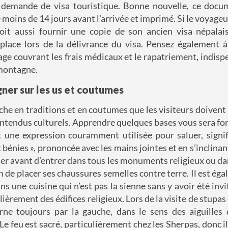
 demande de visa touristique. Bonne nouvelle, ce docu
 moins de 14 jours avant l’arrivée et imprimé. Si le voyage
doit aussi fournir une copie de son ancien visa népalai
 place lors de la délivrance du visa. Pensez également 
ge couvrant les frais médicaux et le rapatriement, indisp
 montagne.
gner sur les us et coutumes
iche en traditions et en coutumes que les visiteurs doivent
entendus culturels. Apprendre quelques bases vous sera for
 une expression couramment utilisée pour saluer, signif
 bénies », prononcée avec les mains jointes et en s’inclinant
er avant d’entrer dans tous les monuments religieux ou da
n de placer ses chaussures semelles contre terre. Il est éga
ns une cuisine qui n’est pas la sienne sans y avoir été invi
lièrement des édifices religieux.
Lors de la visite de stupas
rne toujours par la gauche, dans le sens des aiguilles
Le feu est sacré, particulièrement chez les Sherpas, donc i