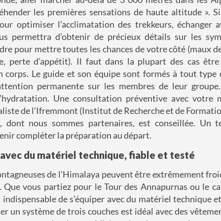
éhender les premières sensations de haute altitude ». S
i
our optimiser l’acclimatation des trekkeurs,
échanger a
ous permettra d’obtenir de précieux détails
sur les sym
ndre pour mettre toutes les chances de votre côté (maux de
e, perte d’appétit). Il faut dans la plupart des cas êt
n corps. Le guide et son équipe sont formés à tout type 
ttention permanente sur les membres de leur groupe.
l’hydratation. Une consultation préventive avec votre
liste de l
’
Ifremmon
t
(Institut de Recherche et de Format
)
, dont nous sommes partenaires,
est
conseillé
e
. Un t
enir compléter la préparation au départ.
 avec du matériel technique
,
fiable
et testé
ontagneuses de l’Himalaya peuvent être extrêmement froid
e. Que vous partiez pour le
T
our des
Annapurnas
ou le c
st indispensable de s’équiper avec du matériel technique et
er un système de trois couches est idéal avec des vêtem