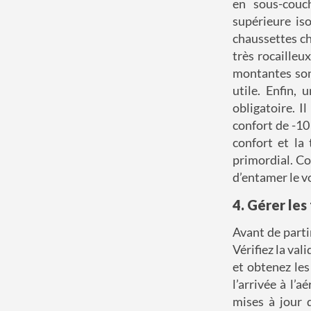
en sous-couc
supérieure is
chaussettes ch
très rocailleu
montantes son
utile. Enfin,
obligatoire. 
confort de -1
confort et la
primordial. Co
d’entamer le v
4. Gérer les
Avant de parti
Vérifiez la val
et obtenez les
l’arrivée à l’
mises à jour d