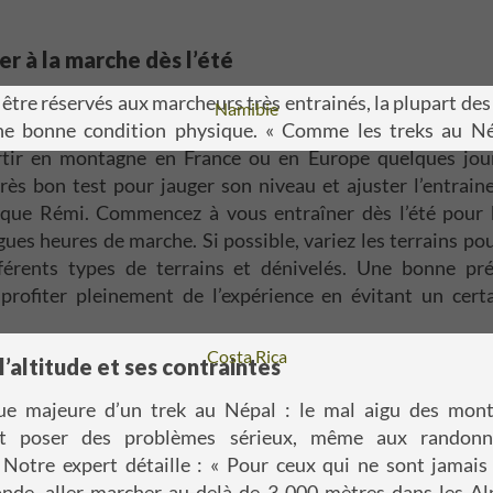
er à la marche dès l’été
 être réservés aux marcheurs très entrainés, la plupart des
Voyage
Namibie
ne bonne condition physique.
« Comme les treks au Nép
rtir en montagne en France ou en Europe quelques jour
rès bon test pour jauger son niveau et ajuster l’entrain
ique Rémi.
Commencez à vous entraîner dès l’été pour 
gues heures de marche. Si possible, variez les terrains po
fférents types de
terrains
et dénivelés
.
Une bonne pré
profiter pleinement de l’expérience en évitant un cer
Voyage
Costa Rica
 l’altitude et ses contraintes
nue majeure d’un trek au Népal : le mal aigu des mo
eut poser des problèmes sérieux, même aux randonn
 Notre expert détaille : « Pour ceux qui ne sont jamais 
nde, alle
r
marcher au-delà de 3 000 mètres dans les Alp