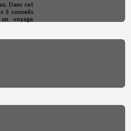
us. Dans cet
es 5 conseils
 un voyage