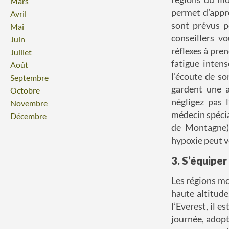
Mars
permet d’appr
Avril
sont prévus p
Mai
conseillers v
Juin
réflexes à pre
Juillet
fatigue intens
Août
l’écoute de so
Septembre
gardent une a
Octobre
négligez pas 
Novembre
médecin spécia
Décembre
de Montagne
hypoxie peut v
3. S’équiper
Les régions m
haute altitud
l’Everest, il e
journée, adopt