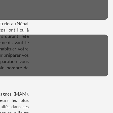
 treks au Népal
al ont lieu à
s durant l’été
ement avant le
habituer votre
ur préparer vos
paration vous
tain nombre de
ntagnes (MAM).
eurs les plus
allés dans ces
es ou ailleurs