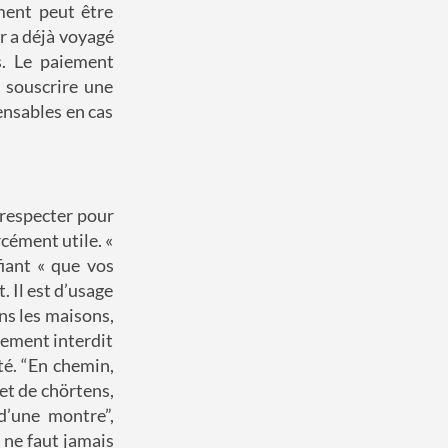
ment peut être
ur a déjà voyagé
s. Le paiement
à souscrire une
ensables en cas
 respecter pour
cément utile. «
iant « que vos
. Il est d’usage
ns les maisons,
lement interdit
té.
“En chemin,
 et de
chörtens
,
 d’une montre
”,
l ne faut jamais