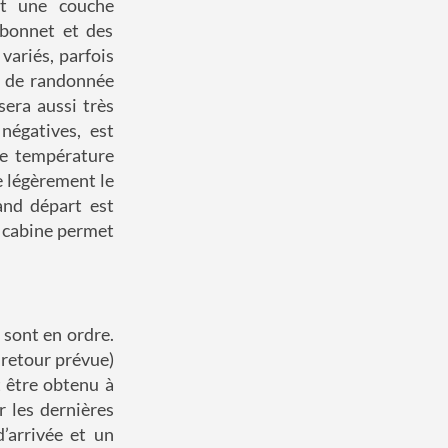
et une couche
 bonnet et des
variés, parfois
es de randonnée
era aussi très
négatives, est
ne température
e légèrement le
and départ est
n cabine permet
 sont en ordre.
e retour prévue)
t être obtenu à
r les dernières
d’arrivée et un