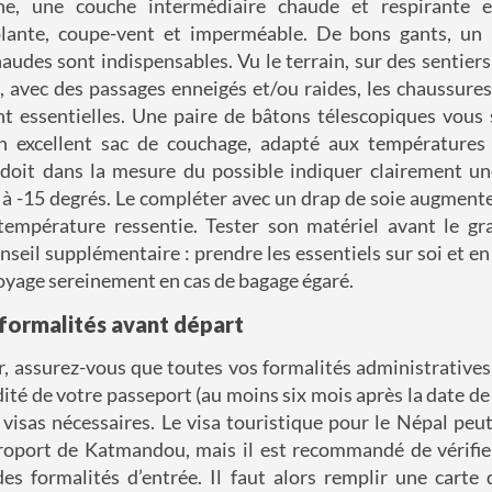
he, une couche intermédiaire chaude et respirante 
olante, coupe-vent et imperméable. De bons gants, un
audes sont indispensables. Vu le terrain, sur des sentiers 
x, avec des passages enneigés et/ou raides, les chaussur
t essentielles. Une paire de bâtons télescopiques vous s
 un excellent sac de couchage, adapté aux températures 
Il doit dans la mesure du possible indiquer clairement u
0
à
-15 degrés. Le compléter avec un drap de soie augment
 température ressentie.
Tester son matériel avant le gr
nseil supplémentaire : prendre les essentiels sur soi et e
oyage sereinement en cas de bagage égaré.
 formalités avant départ
r, assurez-vous que toutes vos formalités administratives
idité de votre passeport (au moins six mois après la date d
 visas nécessaires. Le visa touristique pour le Népal peu
aéroport de Katmandou, mais il est recommandé de vérifie
es formalités d’entrée. Il faut alors remplir une carte 