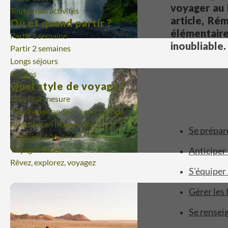
voyager au 
Toutes nos activités
article, Rém
Où et quand partir ?
élémentai
Partir 1 semaine
inoubliable.
Partir 2 semaines
Longs séjours
Saisons
Quel style de voyage ?
Safari sur mesure
Plus belles randonnées d'Europe
Aventure en immersion
Se prépare
Croisière & Voiles
Voyages désert
Anticiper 
Rêvez, explorez, voyagez
S’équiper
Gérer les
Se rensei