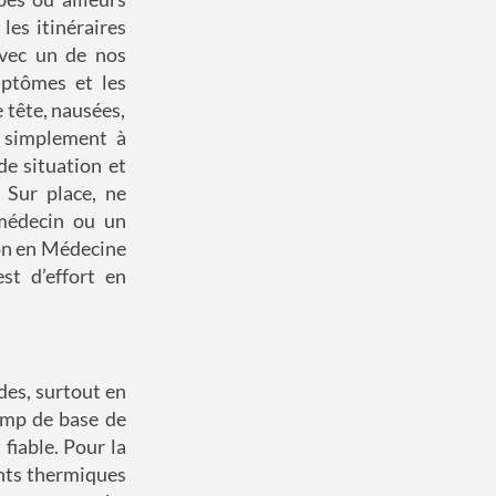
les itinéraires
vec un de nos
ptômes et les
 tête, nausées,
re simplement à
de situation et
 Sur place, ne
 médecin ou un
ion en Médecine
est d’effort en
es, surtout en
amp de base de
 fiable. Pour la
ents thermiques