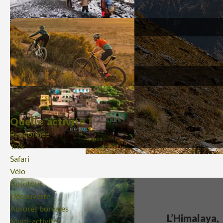
Quelle activité ?
Randonnée
Trek
Safari
Vélo
Autotour
Découverte
Aurores boréales
L’Himalaya,
Multi-activités