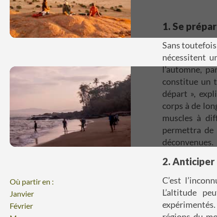
1
. Se prépar
Sans toutefois
nécessitent u
l’automne, pa
constitue
un t
départ », expl
corps à de lon
muscles à di
permettra de 
déconvenues.
2
. Anticiper
C’est l’incon
Où partir en :
L’altitude p
Janvier
expérimentés.
Février
régions du mo