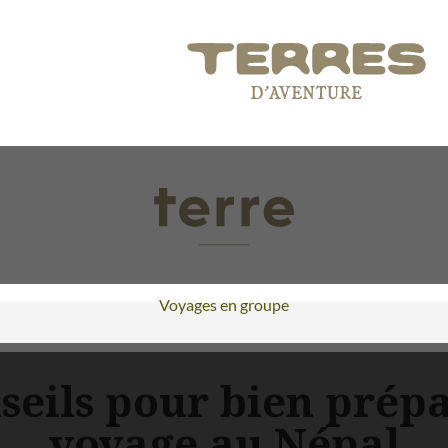
Voyages en groupe
seils pour bien prép
voyage au Népal