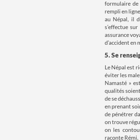
formulaire de
rempli en ligne
au Népal, il 
s’effectue sur
assurance voya
d’accident en
5. Se rensei
Le Népal est r
éviter les mal
Namasté
» est
qualités soient
de se déchauss
en prenant soi
de pénétrer da
on trouve régu
on les contou
raconte Rémi.