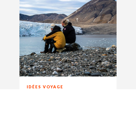
IDÉES VOYAGE
[Tendances de voyages]
100% outdoor et frissons
garantis
18/09/18