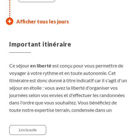
Vous croisez des "roques" et des "diques" :
cheminées volcaniques solidifiées et fissures
remplies de magma formant de véritables murs.
Afficher tous les jours
4h de marche. Dénivelés +/-680m
Los Roques de Garcia
Important itinéraire
Situé dans le site grandiose de Las Cañadas,
immense caldeira où se dresse fièrement El Teide,
vous randonnez au pied du Teide dans un paysage
Ce séjour
en liberté
est conçu pour vous permettre de
lunaire fascinant. Les roches détruites par l'érosion
voyager à votre rythme et en toute autonomie. Cet
et les dimensions colossales de ce chaos minéral
itinéraire est donc donné à titre indicatif car il s'agit d'un
impressionne.
séjour en étoile : vous avez la liberté d'organiser vos
1h30 de marche. Dénivelés +/-160m.
journées selon vos envies et d'effectuer les randonnées
dans l'ordre que vous souhaitez. Vous bénéficiez de
Arenas Negras :
toute notre expertise terrain, condensée dans un
Vous montez le long de la Montaña del Cerrillar
Roadbook détaillé jour par jour, des cartes et une
entre d’abondants genêts enracinés sur un manteau
APPLICATION MOBILE
, pour vous guider pas à pas tout
de pierres ponces. Tout en haut, le sentier offre une
Lire la suite
au long de votre voyage.
spectaculaire vue panoramique du Parc National,