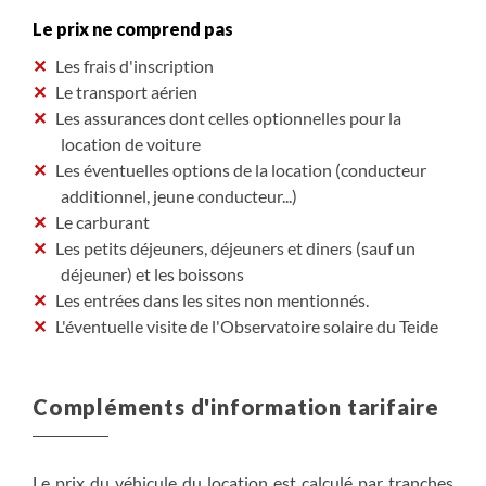
quelques interdictions de passages sur des sentiers et
Le prix ne comprend pas
pistes forestières du Parc National et de la Couronne
Forestière.
Les frais d'inscription
Les fermetures de sentiers se font certains jours de la
Le transport aérien
semaine, nous vous invitons donc à consulter la carte
Les assurances dont celles optionnelles pour la
interactive ci-dessous (en activant la case Mouflon
location de voiture
Control) afin d'organiser vos randonnées (ou de vous
Les éventuelles options de la location (conducteur
renseigner auprès de votre hébergeur) :
additionnel, jeune conducteur...)
https://www.tenerifeon.es/en/interactive-map
Le carburant
Les petits déjeuners, déjeuners et diners (sauf un
déjeuner) et les boissons
Les entrées dans les sites non mentionnés.
L'éventuelle visite de l'Observatoire solaire du Teide
Compléments d'information tarifaire
Le prix du véhicule du location est calculé par tranches