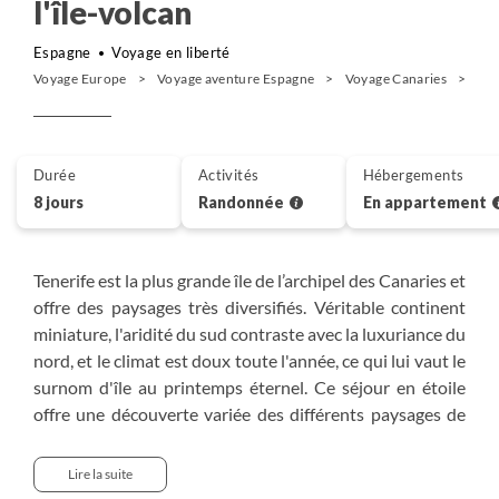
l'île-volcan
Espagne
Voyage en liberté
Voyage Europe
Voyage aventure Espagne
Voyage Canaries
Ra
Durée
Activités
Hébergements
8 jours
Randonnée
En appartement
Tenerife est la plus grande île de l’archipel des Canaries et
offre des paysages très diversifiés. Véritable continent
miniature, l'aridité du sud contraste avec la luxuriance du
nord, et le climat est doux toute l'année, ce qui lui vaut le
surnom d'île au printemps éternel. Ce séjour en étoile
offre une découverte variée des différents paysages de
l'île. Entre le majestueux pic du Teide, l'excursion
spéléologique dans un labyrinthe volcanique,
Lire la suite
l'observation des cétacés, les baignades en mer, petits et