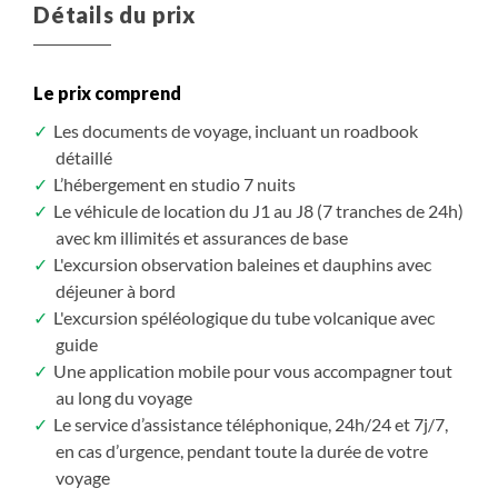
pont supérieur pour une belle vue. Une halte est
Détails du prix
Cañadas du Teide, leur enclos formé par des parois
prévue dans la baie de Masca pour le déjeuner pique
rocheuses verticales et les résultats des dernières
nique et profiter des eaux cristallines (prêt inclus de
éruptions volcaniques, de contempler le cratère
masques et tubas).
Le prix comprend
multicolore de Pico Viejo et les jumeaux, les Roques de
García et Montaña Guajara.
Les documents de voyage, incluant un roadbook
Excursion spéléologique dans la Cueva del Viento :
détaillé
C'est le plus important dédale souterrain volcanique
Régulation des mouflons, jours de fermeture de
L’hébergement en studio 7 nuits
d’Europe (17 km). Cette excursion de 2h, dont 1h
certains sentiers
Le véhicule de location du J1 au J8 (7 tranches de 24h)
sous terre, vous aide à comprendre les formations de
Le mouflon (Ovis orientalis Gmelin, 1774) est une
avec km illimités et assurances de base
ces tubes de lave ainsi que le volcanisme des
espèce exotique envahissante introduite sur les
L'excursion observation baleines et dauphins avec
Canaries.
sommets de Tenerife dans les années 1970. Il représente
déjeuner à bord
une menace sérieuse pour la conservation de certaines
L'excursion spéléologique du tube volcanique avec
communautés végétales de l'île,
guide
C'est pourquoi chaque année entre avril et juin puis
Une application mobile pour vous accompagner tout
entre octobre et novembre les autorités effectuent un
au long du voyage
travail de contrôle de la population.
Le service d’assistance téléphonique, 24h/24 et 7j/7,
en cas d’urgence, pendant toute la durée de votre
En raison de cette campagne, vous pourrez constater
voyage