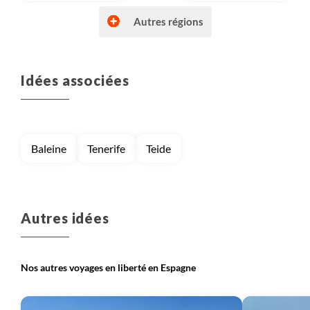
Autres régions
Idées associées
Voyage
Canaries (Espagne)
Voyage
Catalogne
Baleine
Tenerife
Teide
Voyage
Pyrénées espagnoles
Autres idées
Nos autres voyages en liberté en Espagne