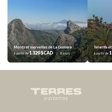
Monts et merveilles de La Gomera
1 320 $CAD
1
à partir de
8 jours
à partir de