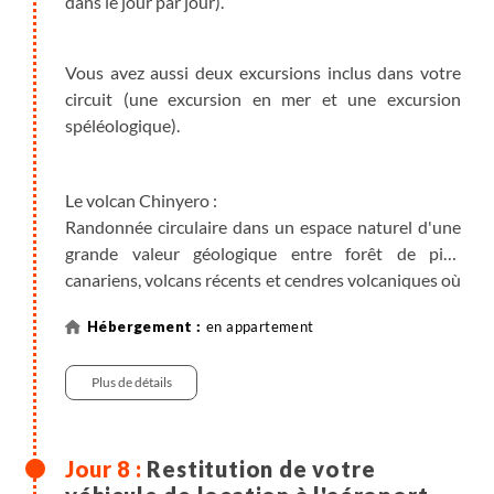
dans le jour par jour).
Vous avez aussi deux excursions inclus dans votre
circuit (une excursion en mer et une excursion
spéléologique).
Le volcan Chinyero :
Randonnée circulaire dans un espace naturel d'une
grande valeur géologique entre forêt de pins
canariens, volcans récents et cendres volcaniques où
la végétation nous montre sa force à coloniser des
en appartement
espaces hostiles. Les coulées de lave offrent une
vision unique de l'activité volcanique historique des
Plus de détails
Canaries, et nous permet une observation des
incroyables écosystèmes aérolianos, formés sur les
coulées de lave récentes, où les espèces qui
l'habitent ont pour handicap l'absence de végétation
Restitution de votre
et s'en sortent en se nourrissant des particules