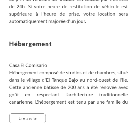
de 24h. Si votre heure de restitution de véhicule est
supérieure à l'heure de prise, votre location sera
automatiquement majorée d'un jour.
Hébergement
Casa El Comisario
Hébergement composé de studios et de chambres, situé
dans le village d'El Tanque Bajo au nord-ouest de l'île.
Cette ancienne bâtisse de 200 ans a été rénovée avec
goût en respectant l’architecture traditionnelle
canarienne. L'hébergement est tenu par une famille du
village.
Les studios sont équipés d’un espace nuit avec 2 lits
Lire la suite
simples, d’un canapé-lit pour une personne, de
couvertures, draps et serviettes de toilette, kitchenette