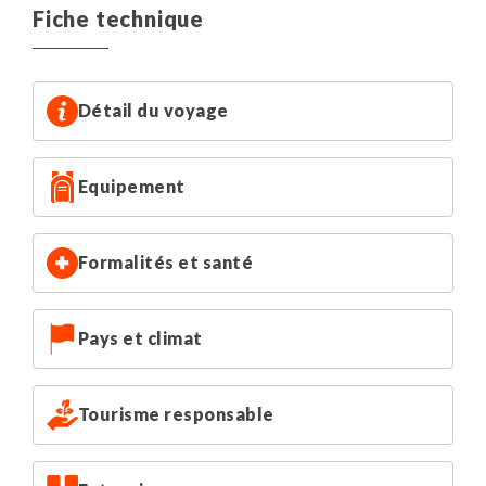
et salle de bain privée.
Fiche technique
Les produits utilisés pour les dîners (si vous optez pour
la demi-pension, salle de restauration commune)
proviennent au maximum de l'île.
A 5 minutes de voiture de votre logement sur la route du
Détail du voyage
village se trouvent les commerces, le supermarché
Altesa, la pharmacie, la banque...
Equipement
Accès wifi gratuit dans le salon commun de l'hacienda.
Base 2 à 3 personnes : 1 studio (canapé-lit pour la 3ème
Formalités et santé
personne)
Base 4 personnes : 2 studios
Pays et climat
Tourisme responsable