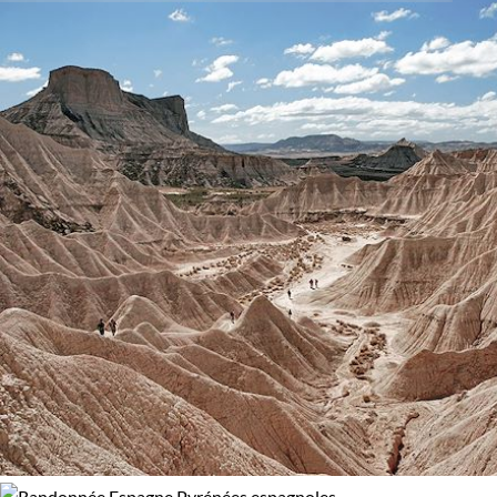
ses crevasses sont des aubaines pour nos envies d’effort.
Activité
97% de satisfaction
(
399 avis
)
Randonnée
Trek
En
Aragon,
en plein cœur du
Parc National du Mont Perdu
vous vérifiez qu’
Ordesa et Anisclo
méritent leur réputation
Vélo
VTT / Gravel
de plus profonds canyons d’Europe, et les haltes dans les
petits villages traditionnels sont amplement méritées ! La
Sierra de Guara
, quant à elle, ouvre largement les vannes d
Budget
ses eaux cristallines où la randonnée prend des tournures
aquatiques ! Un terrain de jeu géant pour les grands enfants.
De 1 250 à 2 000 $CAD
La
Catalogne
vous surprend par ses
montagnes et ses lac
De 2 000 à 3 000 $CAD
dans la région sauvage des
Encantats et ses mille lacs
. Enfin
peut-être votre circuit accompagné dans les
Pyrénées
espagnoles
vous conduira-t-il sur le
chemin de Saint-Jacques-
Confort
de-Compostelle
où, tel un pèlerin, vous aurez l’âme en paix.
Refuge, gîte, dortoir
Standard
Guide de voyage Pyrénées espagnoles