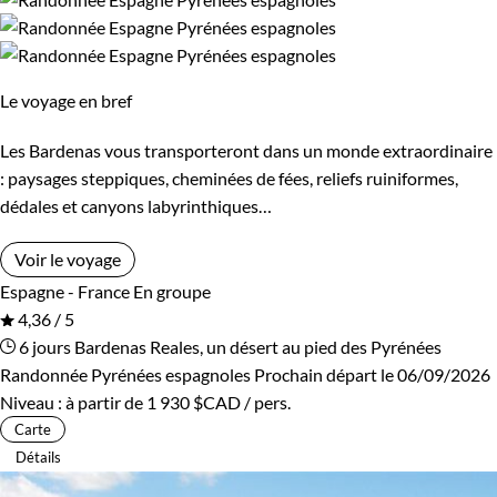
Supérieur
Itinérance
Le voyage en bref
Itinérant
Semi-itinérant
Les Bardenas vous transporteront dans un monde extraordinaire
: paysages steppiques, cheminées de fées, reliefs ruiniformes,
En étoile
dédales et canyons labyrinthiques…
Voir le voyage
Environnement
Espagne - France
En groupe
4,36 / 5
Bord de mer et îles
Montagne
6 jours
Bardenas Reales, un désert au pied des Pyrénées
Randonnée Pyrénées espagnoles
Prochain départ le 06/09/2026
Patrimoine et Nature
Niveau :
à partir de
1 930 $CAD
/ pers.
Carte
Détails