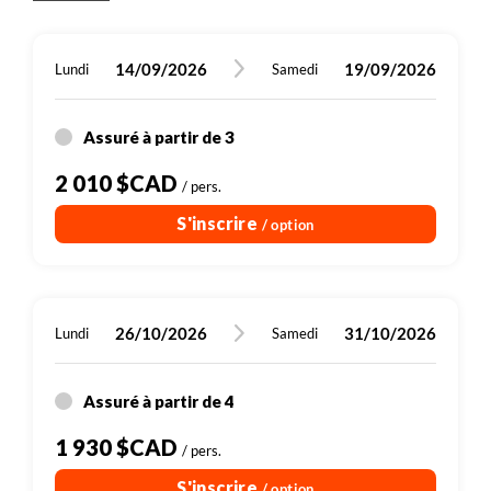
Petit-déjeuner, Déjeuner, Diner
couchant.
Banyuls-sur-Mer pour profiter d'une baignade dans
900 m
les criques de la mer Méditerranée.
14/09/2026
19/09/2026
Lundi
Samedi
Le dénivelé est important ce jour, mais l'assistance
900 m
électrique nous permet d'adoucir considérablement
32 km
VTT
l'effort en montée.
Plus de détails
Assuré à partir de 3
2 010 $CAD
/ pers.
S'inscrire
/ option
26/10/2026
31/10/2026
Lundi
Samedi
Assuré à partir de 4
1 930 $CAD
/ pers.
S'inscrire
/ option