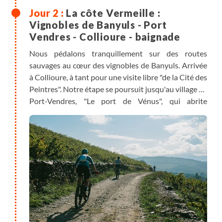
La côte Vermeille :
Vignobles de Banyuls - Port
Vendres - Collioure - baignade
Nous pédalons tranquillement sur des routes
sauvages au cœur des vignobles de Banyuls. Arrivée
à Collioure, à tant pour une visite libre "de la Cité des
Peintres". Notre étape se poursuit jusqu'au village de
Port-Vendres, "Le port de Vénus", qui abrite
aujourd'hui de nombreux bateaux. Nous
poursuivons notre chemin jusqu'à Collioure, "la cité
des peintres" où nous découvrons ce petit village
niché à l'abri d'une crique. Le retour à l'hôtel se fait
par des petits chemins. Retour à Banyuls-sur-Mer
où nous profitons d'un bain à la plage des Elmes.