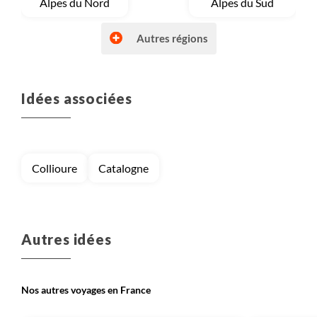
Voyage
Alpes du Nord
Voyage
Alpes du Sud
Autres régions
Idées associées
Voyage
Autres régions (France)
Voyage
Bretagne et Normandie
Collioure
Catalogne
Voyage
Corse
Voyage
Massif Central
Autres idées
Nos autres voyages en France