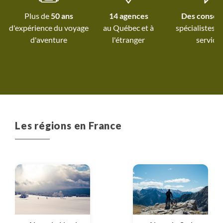
groupe. Un vrai régal. A
Plus de
50 ans
14 agences
Des conseil
recommander fortement...
d'expérience du voyage
au Québec et
à
spécialistes à
d'aventure
l'étranger
service
Les régions en France