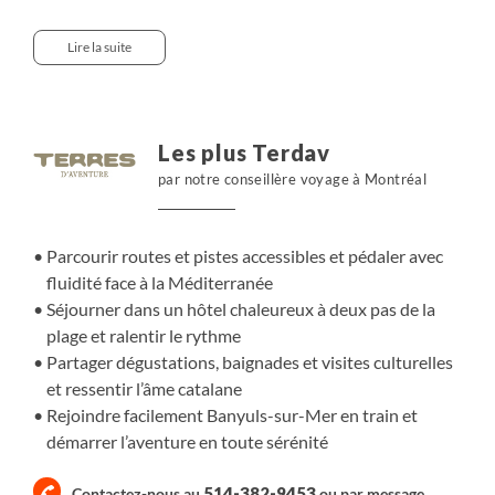
Mer, nous nous élançons sur les pistes du massif des
Albères, entre vignes en terrasses, lumière
Lire la suite
méditerranéenne et air iodé. Nous roulons vers le col de
Cerbère et la tour de Madeloc, alternant panoramas
minéraux et pauses face au bleu profond. Nous
rencontrons des viticulteurs engagés, découvrons
Les plus Terdav
l’univers du sculpteur Maillol, puis ralentissons le tempo
par notre conseillère voyage à Montréal
dans des criques secrètes pour une baignade ou un
snorkeling. Chaque journée équilibre effort, détente et
culture, avant de retrouver le charme vivant de Banyuls
Parcourir routes et pistes accessibles et pédaler avec
pour partager saveurs catalanes et instants de
fluidité face à la Méditerranée
convivialité.
Séjourner dans un hôtel chaleureux à deux pas de la
plage et ralentir le rythme
Partager dégustations, baignades et visites culturelles
et ressentir l’âme catalane
Rejoindre facilement Banyuls-sur-Mer en train et
démarrer l’aventure en toute sérénité
514-382-9453
Contactez-nous au
ou par
message