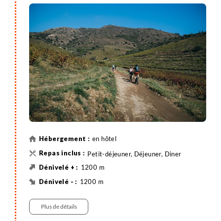
Peyrefite pour profiter d'une pause détente et
snorkeling (possibilité de louer des palmes, masque
et tuba sur place, environ 7€). De retour à Banyuls, la
fin de journée libre vous permettra de vous reposer
sur la plage, ou de profiter du village.
en hôtel
Petit-déjeuner, Déjeuner, Diner
1200 m
1200 m
47 km
VTT
Plus de détails