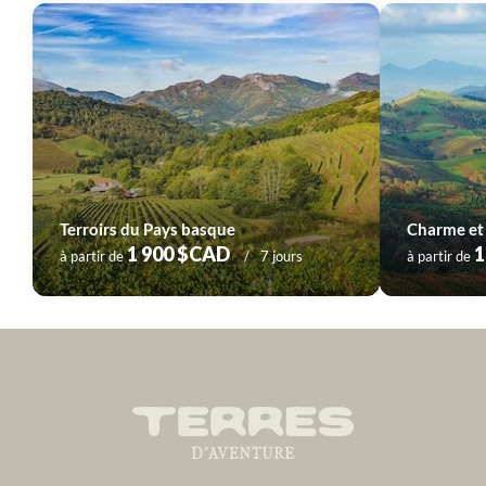
Voyage
Provence - Côte d'Azur
Voyage
Pyrénées
Voyage
Sud-Ouest
Voyage
Vallée de la Loire
Terroirs du Pays basque
Charme et
1 900 $CAD
1
à partir de
7 jours
à partir de