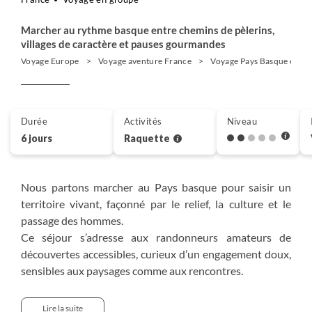
Marcher au rythme basque entre chemins de pèlerins,
villages de caractère et pauses gourmandes
Voyage Europe
Voyage aventure France
Voyage Pays Basque et Su
Durée
Activités
Niveau
6 jours
Raquette
Nous partons marcher au Pays basque pour saisir un
territoire vivant, façonné par le relief, la culture et le
passage des hommes.
Ce séjour s’adresse aux randonneurs amateurs de
découvertes accessibles, curieux d’un engagement doux,
sensibles aux paysages comme aux rencontres.
Au départ de Saint-Jean-Pied-de-Port, nous suivons les
Lire la suite