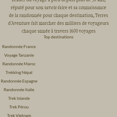
Voyage
Provence - Côte d'Azur
Voyage
Pyrénées
réputé pour son savoir-faire et sa connaissance
de la randonnée pour chaque destination, Terres
d'Aventure fait marcher des milliers de voyageurs
chaque année à travers 1600 voyages
Top destinations
Randonnée France
Voyage
Sud-Ouest
Voyage
Vallée de la Loire
Voyage Tanzanie
Randonnée Maroc
Trekking Népal
Randonnée Espagne
Randonnée Italie
Trek Islande
Trek Pérou
Trek Vietnam