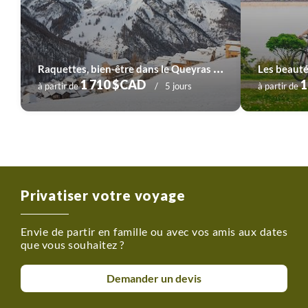
R
aquettes, bien-être dans le Queyras en hôtel
1 710 $CAD
1
à partir de
5 jours
à partir de
Privatiser votre voyage
Envie de partir en famille ou avec vos amis aux dates
que vous souhaitez ?
Demander un devis