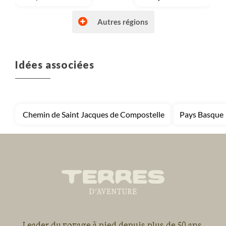
Autres régions
Idées associées
Voyage
Autres régions (France)
Voyage
Bretagne et Normandie
Chemin de Saint Jacques de Compostelle
Pays Basque
Voyage
Corse
Voyage
Massif Central
Leader du voyage à pied depuis plus de 50 ans,