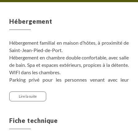
Hébergement
Hébergement familial en maison d’hôtes, à proximité de
Saint-Jean-Pied-de-Port.
Hébergement en chambre double confortable, avec salle
de bain. Spa et espaces extérieurs, propices à la détente.
WIFI dans les chambres.
Parking privé pour les personnes venant avec leur
propre véhicule.
Lire la suite
Hébergements habituels : Maison Iputxainia.
Supplément chambre individuelle (sous réserve de
Fiche technique
disponibilité) : Entre 381$ (chambre pour une personne)
et 460$ (chambre de 2 personnes, utilisée par une