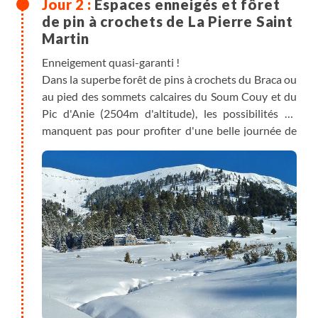
Espaces enneigés et fôret
de pin à crochets de La Pierre Saint
Martin
Enneigement quasi-garanti !
Dans la superbe forêt de pins à crochets du Braca ou
au pied des sommets calcaires du Soum Couy et du
Pic d'Anie (2504m d'altitude), les possibilités ne
manquent pas pour profiter d'une belle journée de
neige !
Option de randonnée pédestre de repli : Villages
typiques du Pays Basque.
Au travers les villages d’Ainhoa (village classé parmi
les «plus beaux villages de France») puis d’Espelette,
mondialement connu pour ses piments, qui ornent
les façades des maisons du village.
Distance : 12km, durée 5h, dénivelé positif +490m,
dénivelé négatif -530m.