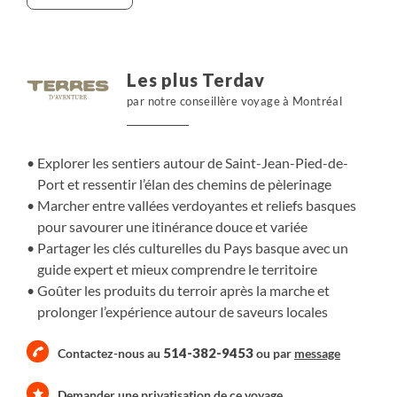
traces des pèlerins. Les sentiers ondulent entre vallées
verdoyantes et premiers reliefs pyrénéens. Le regard
circule, l’allure reste souple. Chaque randonnée révèle
une facette différente du Pays basque, entre villages
Les plus Terdav
classés, montagnes arrondies et horizons ouverts. Notre
par notre conseillère voyage à Montréal
accompagnateur, fin connaisseur de la région, partage
clés de lecture et anecdotes, donnant du sens aux étapes.
Les pauses deviennent des moments d’échange. À table,
Explorer les sentiers autour de Saint-Jean-Pied-de-
le territoire s’exprime autrement. Fromage de brebis, vin
Port et ressentir l’élan des chemins de pèlerinage
d’Irouléguy, piment d’Espelette et recettes locales
Marcher entre vallées verdoyantes et reliefs basques
ponctuent les journées. Une façon simple et généreuse
pour savourer une itinérance douce et variée
de prolonger la marche, autour de saveurs ancrées et
Partager les clés culturelles du Pays basque avec un
d’un art de vivre bien présent.
guide expert et mieux comprendre le territoire
Goûter les produits du terroir après la marche et
prolonger l’expérience autour de saveurs locales
514-382-9453
Contactez-nous au
ou par
message
Demander une privatisation de ce voyage