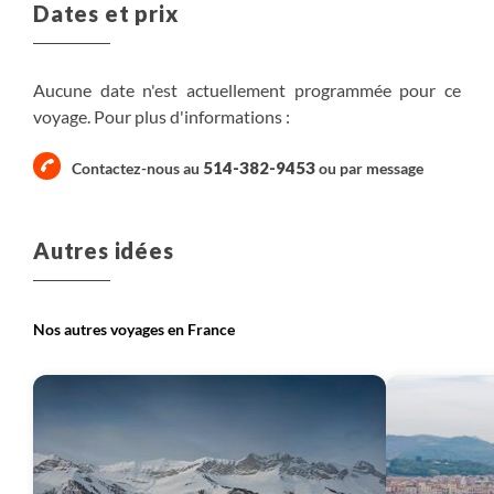
Dates et prix
Nous pouvons être parfois amenés à modifier quelque
peu l'itinéraire indiqué : soit au niveau de l'organisation
(dédoublement des groupes, modification de l'état du
Aucune date n'est actuellement programmée pour ce
terrain, risques d'avalanches, etc...), soit directement du
voyage. Pour plus d'informations :
fait de l'accompagnateur (météo, niveau du groupe,
etc...). Faites-nous confiance, ces modifications sont
514-382-9453
Contactez-nous au
ou par
message
toujours faites dans votre intérêt, pour votre sécurité et
un meilleur confort.
Autres idées
Nos autres voyages en France