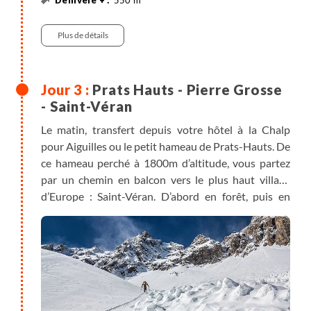
550 m
550 m
15 km
Randonnée
Plus de détails
Prats Hauts - Pierre Grosse
- Saint-Véran
Le matin, transfert depuis votre hôtel à la Chalp
pour Aiguilles ou le petit hameau de Prats-Hauts. De
ce hameau perché à 1800m d’altitude, vous partez
par un chemin en balcon vers le plus haut village
d’Europe : Saint-Véran. D’abord en forêt, puis en
plein soleil, vous appréciez cette traversée paisible
au milieu de ces alpages qui surplombent la vallée
des Aigues. Vous passez dans un des villages les plus
typiques du Queyras : Pierre grosse. Vous rejoindrez
le domaine skiable de Molines - Saint-Véran avant
d’atteindre le village de Saint-Véran (2040m).