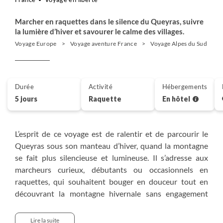
Marcher en raquettes dans le silence du Queyras, suivre
la lumière d’hiver et savourer le calme des villages.
Voyage Europe
Voyage aventure France
Voyage Alpes du Sud
Durée
Activité
Hébergements
5 jours
Raquette
En hôtel
L’esprit de ce voyage est de ralentir et de parcourir le
Queyras sous son manteau d’hiver, quand la montagne
se fait plus silencieuse et lumineuse. Il s’adresse aux
marcheurs curieux, débutants ou occasionnels en
raquettes, qui souhaitent bouger en douceur tout en
découvrant la montagne hivernale sans engagement
technique. Nous cheminons au cœur du Parc naturel
régional du Queyras, reliant hameaux et villages
Lire la suite