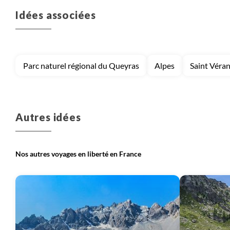
Idées associées
Voyage
Autres régions (France)
Voyage
Bretagne et Normandie
Parc naturel régional du Queyras
Alpes
Saint Véra
Voyage
Corse
Voyage
Massif Central
Autres idées
Nos autres voyages en liberté en France
Voyage
Provence - Côte d'Azur
Voyage
Pyrénées