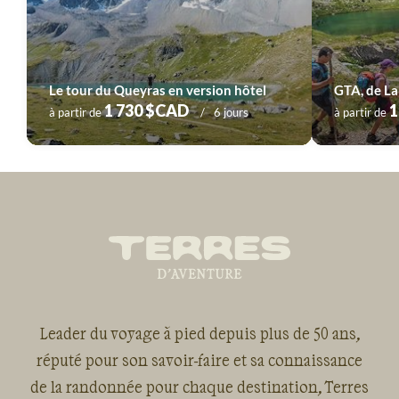
Voyage
Sud-Ouest
Voyage
Vallée de la Loire
Le tour du Queyras en version hôtel
1 730 $CAD
1
à partir de
6 jours
à partir de
Leader du voyage à pied depuis plus de 50 ans,
réputé pour son savoir-faire et sa connaissance
de la randonnée pour chaque destination, Terres