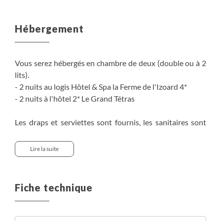
Hébergement
Vous serez hébergés en chambre de deux (double ou à 2
lits).
- 2 nuits au logis Hôtel & Spa la Ferme de l'Izoard 4*
- 2 nuits à l'hôtel 2* Le Grand Tétras
Les draps et serviettes sont fournis, les sanitaires sont
privatifs.
Le spa, la piscine, le sauna et le hammam à la ferme de
Lire la suite
l'Izoard 3* vous offrira des moments de détente après
vos journées de balade en raquettes.
Wifi gratuit.
Fiche technique