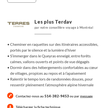
queyrassins où des hébergements confortables nous
accueillent chaque soir. Les itinéraires en raquettes
suivent des pentes accessibles, entre forêts enneigées,
vallons ouverts et belvédères naturels. À chaque sortie,
Les plus Terdav
le regard porte loin, la lumière d’hiver souligne les reliefs
par notre conseillère voyage à Montréal
et le corps trouve son rythme. Une semaine pour
marcher autrement, s’évader dehors et savourer une
expérience alpine simple, apaisante et authentique.
Cheminer en raquettes sur des itinéraires accessibles,
portés par le silence et la lumière d’hiver
S’immerger dans le Queyras enneigé, entre forêts
calmes, vallons ouverts et points de vue dégagés
Dormir dans des hébergements confortables au cœur
de villages, propices au repos et à l’apaisement
Ralentir le tempo lors de randonnées douces, pour
ressentir pleinement l’atmosphère alpine hivernale
514-382-9453
Contactez-nous au
ou par
message
Télécharger la fiche technique