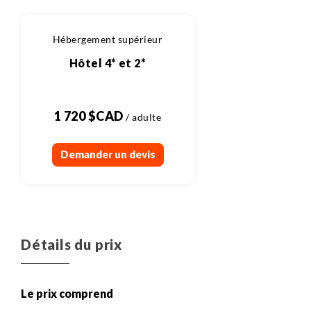
500 m
15 km
Randonnée
Plus de détails
Hébergement supérieur
Hôtel 4* et 2*
1 720 $CAD
Demander un devis
Détails du prix
Le prix comprend