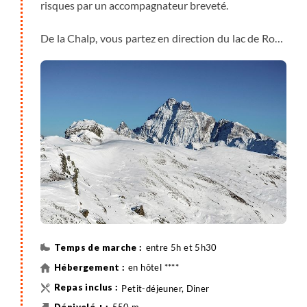
risques par un accompagnateur breveté.
De la Chalp, vous partez en direction du lac de Roue
(gelé en hiver, mais avec de fabuleux belvédères sur
la vallée du Guil). Vous pouvez, à partir du lac,
rejoindre le hameau pastoral de Souliers. Possibilité
de manger au refuge.
Depuis Souliers, retour au lac de Roue, puis par le
GR. vous rejoignez la vallée d’Arvieux, pour profiter
de la piscine chauffée de votre hôtel.
entre 5h et 5h30
en hôtel ****
Petit-déjeuner, Diner