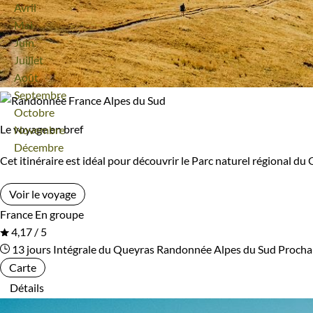
Avril
Mai
Juin
Juillet
Août
Septembre
Octobre
Le voyage en bref
Novembre
Décembre
Cet itinéraire est idéal pour découvrir le Parc naturel régional d
Voir le voyage
France
En groupe
4,17 / 5
13 jours
Intégrale du Queyras
Randonnée Alpes du Sud
Procha
Carte
Détails