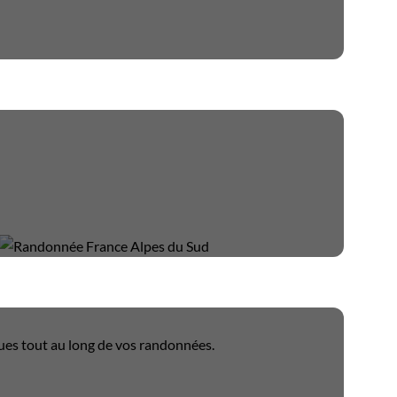
it pour les débutants ou les
re de voyage saura satisfaire
iques tout au long de vos randonnées.