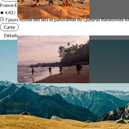
France
En groupe
Refuge, gîte, dortoir
Standard
4,43 / 5
7 jours
Ronde des lacs et panoramas du Queyras
Randonnée Al
Supérieur
Carte
Détails
Itinérance
Itinérant
Semi-itinérant
En étoile
Environnement
Où partir en :
Forêts, collines, rivières et lacs
Montagne
Janvier
Février
Mars