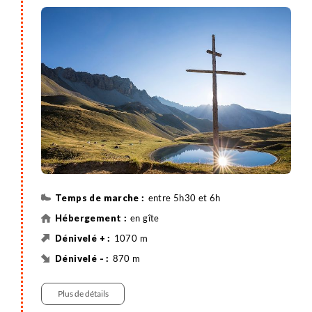
au retour de votre circuit. Vous laisserez vos sacs
avant 9h30 à l’hôtel Le Guilazur, l’hôtelier vous
indiquera l’endroit où vous pourrez les entreposer.
Par un splendide itinéraire à travers le massif
forestier et pastoral du sommet Bûcher, vous
rejoignez le col Fromage (2300m) puis le village
animé de Ceillac (1640m), niché au cœur de la vallée
du Cristillan.
Nuit à Ceillac.
Variante : possibilité de rejoindre un ancien poste
optique depuis le col Fromage (+1h30).
entre 5h30 et 6h
en gîte
1070 m
870 m
Randonnée
Plus de détails