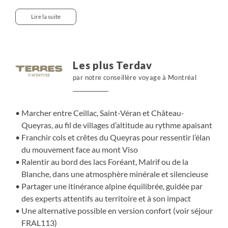
partons de villages emblématiques comme Ceillac, Saint-
Véran ou Château-Queyras, avant de gagner les crêtes
Lire la suite
de Peyra Plata et le col de Chamoussière. Là-haut, la
silhouette minérale du mont Viso s’impose dans la
lumière. Chaque étape nous fait bouger, franchir des cols,
ralentir près des lacs de la Blanche, Foréant ou Malrif.
Les plus Terdav
Une semaine pour respirer, s’élancer et se reconnecter à
par notre conseillère voyage à Montréal
une montagne vivante, entre nature, silence et effort
juste.
Marcher entre Ceillac, Saint-Véran et Château-
Queyras, au fil de villages d’altitude au rythme apaisant
Franchir cols et crêtes du Queyras pour ressentir l’élan
du mouvement face au mont Viso
Ralentir au bord des lacs Foréant, Malrif ou de la
Blanche, dans une atmosphère minérale et silencieuse
Partager une itinérance alpine équilibrée, guidée par
des experts attentifs au territoire et à son impact
Une alternative possible en version confort (voir séjour
FRAL113
)