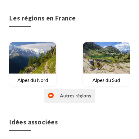
stresser. 3- Multipl
Stella au top, nous le
dans doc
recommandons!
Les régions en France
Voyage
Alpes du Nord
Voyage
Alpes du Sud
Autres régions
Idées associées
Voyage
Autres régions (France)
Voyage
Bretagne et Normandie