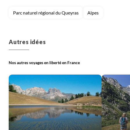
Parc naturel régional du Queyras
Alpes
Voyage
Corse
Voyage
Massif Central
Autres idées
Nos autres voyages en liberté en France
Voyage
Provence - Côte d'Azur
Voyage
Pyrénées
Voyage
Sud-Ouest
Voyage
Vallée de la Loire