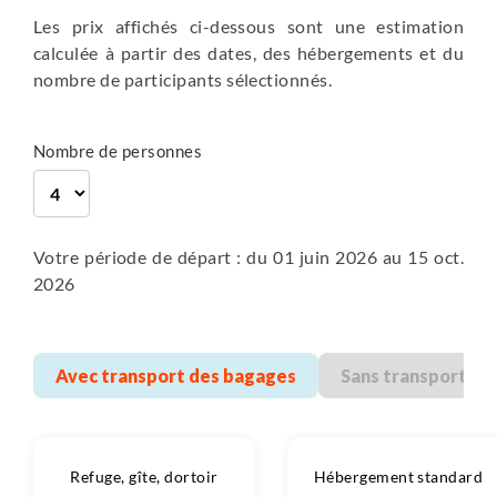
en gîte
Les prix affichés ci-dessous sont une estimation
calculée à partir des dates, des hébergements et du
Petit-déjeuner, Diner
nombre de participants sélectionnés.
300 m
1200 m
Randonnée
Plus de détails
Nombre de personnes
Votre période de départ : du 01 juin 2026 au 15 oct.
2026
Avec transport des bagages
Sans transport de
Refuge, gîte, dortoir
Hébergement standard