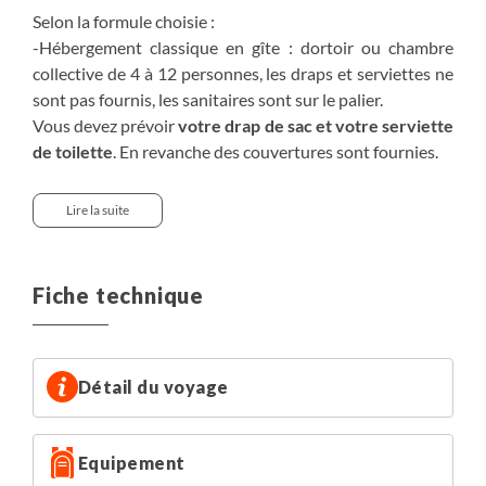
des frais de dernières minutes d'un montant de 30€
Selon la formule choisie :
seront appliqués.
-Hébergement classique en gîte : dortoir ou chambre
collective de 4 à 12 personnes, les draps et serviettes ne
sont pas fournis, les sanitaires sont sur le palier.
Vous devez prévoir
votre drap de sac et votre serviette
de toilette
. En revanche des couvertures sont fournies.
- En chambre de 2 (gîte et hôtel) : chambre double ou à 2
Lire la suite
lits selon votre choix, les draps et serviettes sont fournis.
Sanitaires privés.
Fiche technique
Détail du voyage
Equipement