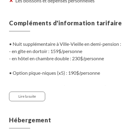
Les boissons et dépenses personnelles
Compléments d'information tarifaire
• Nuit supplémentaire à Ville-Vieille en demi-pension :
- en gîte en dortoir : 159$/personne
- en hôtel en chambre double : 230$/personne
• Option pique-niques (x5) : 190$/personne
• Pour l’étape à Ceillac (en version dortoir) : le gîte
habituellement utilisé propose uniquement la formule
Lire la suite
nuit + petit-déjeuner. Pour les réservations dans les
autres hébergements du village, le dîner sera
automatiquement ajouté (supplément à prévoir).
Hébergement
• Pour toute réservation à moins de 21 jours du départ,