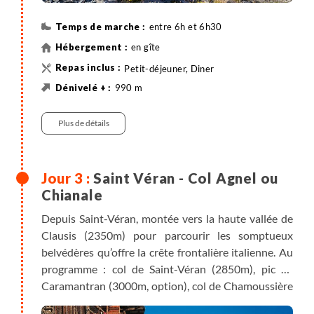
entre 6h et 6h30
en gîte
Petit-déjeuner, Diner
990 m
790 m
Randonnée
Plus de détails
Saint Véran - Col Agnel ou
Chianale
Depuis Saint-Véran, montée vers la haute vallée de
Clausis (2350m) pour parcourir les somptueux
belvédères qu’offre la crête frontalière italienne. Au
programme : col de Saint-Véran (2850m), pic de
Caramantran (3000m, option), col de Chamoussière
(2880m). Belle journée au fond de ce cirque dominé