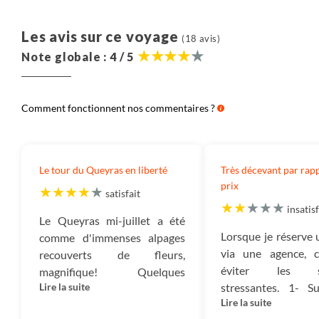
Aérien :
Il s’agit du montant correspondant au prix
du billet d’avion.
Les avis sur ce voyage
(18 avis)
Note globale : 4 / 5
Salariés :
Ce montant correspond à l’ensemble des
sommes versées à nos collaborateurs et qui ont en
charge la création, l’exploitation et l’organisation de
Comment fonctionnent nos commentaires ?
votre voyage ainsi que leur gestion administrative.
Autres frais :
Les autres frais correspondent aux
frais de fonctionnement de notre entreprise : nos
Le tour du Queyras en liberté
Très décevant par rap
loyers, électricité, assurances, frais bancaires, etc.
prix
satisfait
Impôts :
Ce montant est destiné à payer tous les
insatisf
Le Queyras mi-juillet a été
impôts qui sont dus : TVA, Impôt sur les sociétés, et
Lorsque je réserve
comme d'immenses alpages
autres impôts.
via une agence, c
recouverts de fleurs,
éviter les sit
magnifique! Quelques
Mécénat :
Ce sont les montants dédiés à nos projets
Lire la suite
stressantes. 1- S
sommets proches des 3000
de reforestation nous permettant d’absorber 100%
Lire la suite
de plus de 300 €
(3200m pour le pain de sucre)
des émissions carbone du voyage ainsi que le soutien