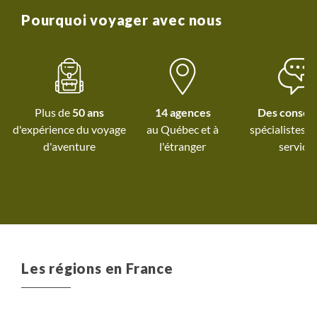
(Pyrénées, littoral..
Pourquoi voyager avec nous
autres randonneur
respectueux. +++ Po
"traces" de balade
l'application Stella 
l'activité de raftin
Plus de
50 ans
14 agences
Des conseil
moniteur qui a l'
d'expérience du voyage
au Québec et
à
spécialistes à
vraiment appréci
d'aventure
l'étranger
service
métier ! Bémol 
forcément évident
rendre à tous les d
de balades sans vé
personnel...
Heureusement il 
des navettes locale
Les régions en France
s'y rendre à qua
toutes (quelques
gratuites..