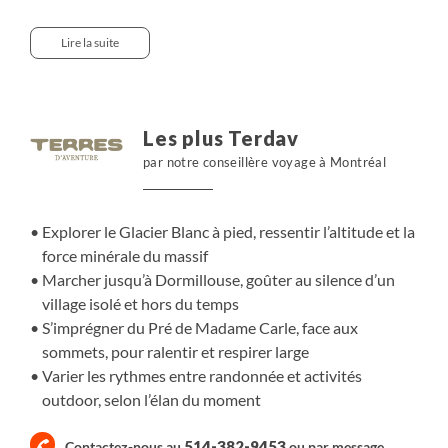
nous partons chaque jour parcourir un territoire
contrasté et vivant. Sentiers d’altitude, vallées ouvertes
Lire la suite
et lumière minérale donnent le tempo. Nous marchons
jusqu’au Glacier Blanc et au Pré de Madame Carle, nous
gagnons Dormillouse, village hors du temps, puis
croisons l’histoire aux fortifications de Vauban et aux
Les plus Terdav
anciennes mines d’argent. Pour celles et ceux qui veulent
par notre conseillère voyage à Montréal
s’élancer autrement, des activités optionnelles ajoutent
de l’élan : parapente, rafting, canyoning ou vélo
électrique. Un séjour fluide, entre randonnée, partage et
Explorer le Glacier Blanc à pied, ressentir l’altitude et la
liberté, pour se reconnecter à la montagne des Écrins.
force minérale du massif
Marcher jusqu’à Dormillouse, goûter au silence d’un
village isolé et hors du temps
S’imprégner du Pré de Madame Carle, face aux
sommets, pour ralentir et respirer large
Varier les rythmes entre randonnée et activités
outdoor, selon l’élan du moment
514-382-9453
Contactez-nous au
ou par
message