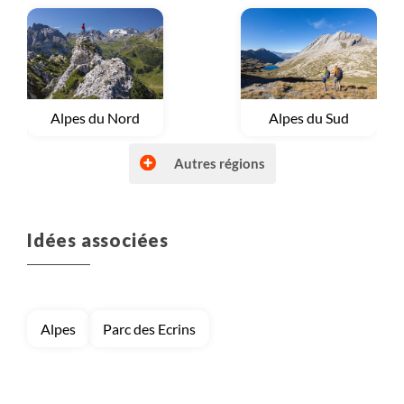
Voyage
Alpes du Nord
Voyage
Alpes du Sud
Autres régions
Idées associées
Voyage
Autres régions (France)
Voyage
Bretagne et Normandie
Alpes
Parc des Ecrins