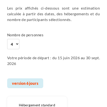
entre 4h30 et 5h
C’est un parcours riche et extrêmement diversifié en
Les prix affichés ci-dessous sont une estimation
entre 4h et 4h30
flore et faune avec de nombreuses cascades et
en hôtel
calculée à partir des dates, des hébergements et du
ruisseaux, idéal pour motiver les enfants.
en hôtel
Petit-déjeuner
nombre de participants sélectionnés.
Petit-déjeuner
480 m
N'oubliez pas de vous poser le midi au refuge pour
700 m
480 m
Randonnée
Libre
déguster les bonnes spécialités.
Nombre de personnes
Plus de détails
700 m
Randonnée
Plus de détails
Votre période de départ : du 15 juin 2026 au 30 sept.
entre 4h30 et 5h
2026
en hôtel
Petit-déjeuner
800 m
version 6 jours
800 m
Randonnée
Plus de détails
Hébergement standard