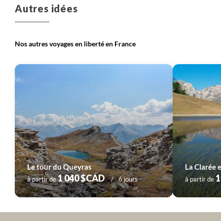
Voyage
Corse
Voyage
Massif Central
Autres idées
Nos autres voyages en liberté en France
Voyage
Provence - Côte d'Azur
Voyage
Pyrénées
Voyage
Sud-Ouest
Voyage
Vallée de la Loire
Le tour du Queyras
1 040 $CAD
1
à partir de
6 jours
à partir de