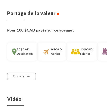
Partage de la valeur
Pour 100 $CAD payés sur ce voyage :
70 $CAD
0 $CAD
13 $CAD
Destination
Aérien
Salariés
En savoir plus
Notre approche :
Nous pensons qu’il est important que chaque
Vidéo
voyageur soit informé de la décomposition du prix de