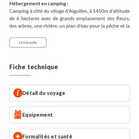
Hébergement en camping :
Camping à côté du village d'Aiguilles, à 1450m d'altitude
de 6 hectares avec de grands emplacement des fleurs,
des arbres, une rivière, un plan d'eau pour la pêche et la
montagne! Vous disposez d'un emplacement de tente
avec le branchement électrique et le parking inclus.
Lire la suite
(Vous devez emmener votre propre matériel de
camping).
Fiche technique
Hébergement en chambre d'hôtes :
Au cœur du village authentique de Saint-Véran,
l'hébergement dispose de 10 chambres avec salle de bain
et WC privatif. Les draps et serviettes vous sont fournis
Détail du voyage
Hébergement en hôtel & spa*** :
Equipement
Hôtel et spa**** avec piscine chauffée, jacuzzi, sauna et
hammam. Il dispose d'un grand jardin. Les chambres sont
très confortable avec salle bain, WC privatif.
Formalités et santé