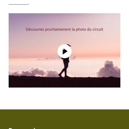
voyageur soit informé de la décomposition du prix de
nos voyages. Nous partageons ici cette information.
Elle correspond à la moyenne observée ces 3
dernières années des coûts de tous les voyages de
même catégorie (voyage en groupe, voyage en
famille, voyage liberté, voyage sur mesure ou
croisière) dans cette destination.
Destination :
Il s’agit du montant consacré à payer
les prestations dans le pays dans lequel vous
voyagez : nos partenaires, les guides, les
hébergements, les transferts, les activités, la
nourriture, etc.
Aérien :
Il s’agit du montant correspondant au prix
du billet d’avion.
Salariés :
Ce montant correspond à l’ensemble des
sommes versées à nos collaborateurs et qui ont en