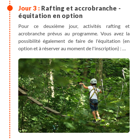
Rafting et accrobranche -
équitation en option
Pour ce deuxième jour, activités rafting et
acrobranche prévus au programme. Vous avez la
possibilité également de faire de l'équitation (en
option et à réserver au moment de l'inscription) :
Rafting (inclus) le matin entre 9h et 11h : depuis la
base de Château Ville Vieille, au pied du château,
descente en rafting dans les gorges du Guil. Ce
parcours au cœur des gorges sauvages, dévoile un
lieu unique où le travail d'équipe sera nécessaire.
Deux parcours sont possibles.
> Durée de l'activité : 1h15 pour le parcours facile et
2h pour le parcours plus engagé.
L'après midi, vous pouvez faire soit l'accrobranche,
soit l'équitation (en option)