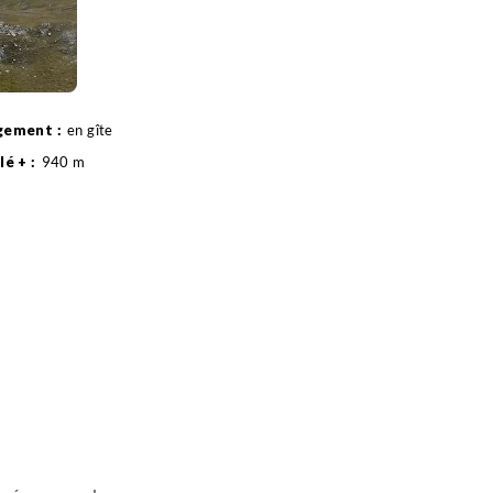
en gîte
940 m
15 km
guilles - Ville-Vieille
ncien village de Malrif puis jusqu’à la bergerie des
ée de Malrif. Après la montée c'est une grande
(2550 m) blotti contre le pic du Malrif, avec les
les autres lacs jumeaux.