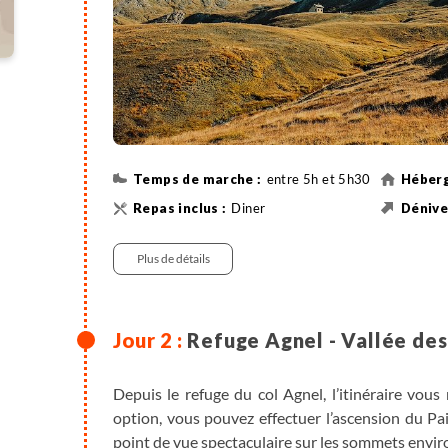
entre 5h et 5h30
Diner
Randonnée
385 m
Plus de détails
Refuge Agnel - Vallée des 
Depuis le refuge du col Agnel, l’itinéraire vou
option, vous pouvez effectuer l’ascension du Pa
point de vue spectaculaire sur les sommets envir