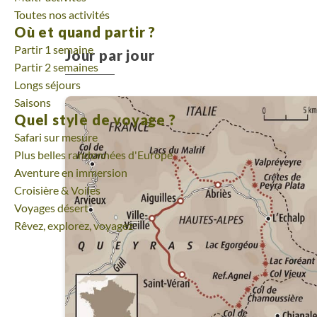
découvrir le Queyras en mouvement, avec justesse et
Toutes nos activités
Où et quand partir ?
Partir 1 semaine
Jour par jour
Partir 2 semaines
Longs séjours
Saisons
Quel style de voyage ?
Safari sur mesure
Plus belles randonnées d'Europe
Aventure en immersion
Croisière & Voiles
Voyages désert
Rêvez, explorez, voyagez