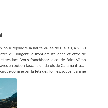
el
n pour rejoindre la haute vallée de Clausis, à 2350
rêtes qui longent la frontière italienne et offre de
t ses lacs. Vous franchissez le col de Saint-Véran
 avec en option l’ascension du pic de Caramantran à
cirque dominé par la Tête des Toillies, souvent animé
s ferez étape à Chianale, en Italie, dans une chambre
te un dénivelé négatif plus important. Le lendemain,
indre le col Agnel.
0m, d- 1100m