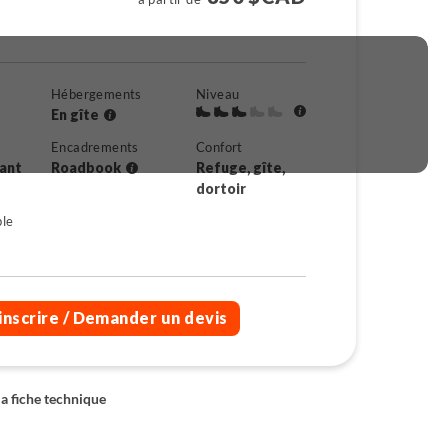
Hébergements
Niveau
En gîte
Encadrements
Confort
rant
Roadbook
Refuge, gîte,
dortoir
ble
inscrire
/ Demander un devis
la fiche technique