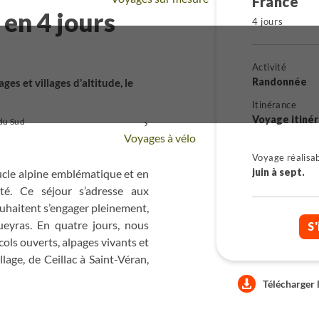
France
 en 4 jours
4 jours
Activité
Randonnée
es et villages d’altitude, le
Itinérance
Voyage itiné
du Sud
+
Voyages à vélo
Voyage réalisa
juin à sept.
oucle alpine emblématique et en
ité. Ce séjour s’adresse aux
uhaitent s’engager pleinement,
ueyras. En quatre jours, nous
S'
ols ouverts, alpages vivants et
lage, de Ceillac à Saint-Véran,
hitecture et les savoir-faire
Télécharger 
ve son équilibre entre effort,
ble et complète, pensée pour