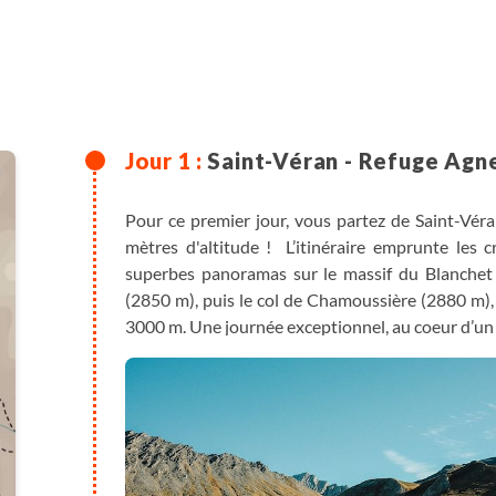
 simplicité.
Saint-Véran - Refuge Agn
Pour ce premier jour, vous partez de Saint-Véra
mètres d'altitude ! L’itinéraire emprunte les c
superbes panoramas sur le massif du Blanchet e
(2850 m), puis le col de Chamoussière (2880 m),
3000 m. Une journée exceptionnel, au coeur d’un 
par les nombreuses marmottes.
Si vous avez choisi l’option chambre de deux, vou
d’hôtes. Dans ce cas, la première journée présen
un transfert de 10 minutes vous permettra de rejo
> Si vous dormez à Chianale : 6h environ, d+ 80