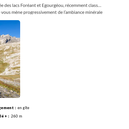
llée des lacs Foréant et Egourgéou, récemment classée
ue vous mène progressivement de l’ambiance minérale
es de la vallée du haut Guil, à 1700 m d’altitude.
en gîte
260 m
11 km