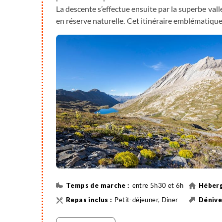
La descente s’effectue ensuite par la superbe va
en réserve naturelle. Cet itinéraire emblématiq
de la haute montagne jusqu’aux prairies verdoyant
entre 5h30 et 6h
Petit-déjeuner, Diner
Randonnée
1140 m