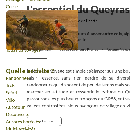
L'essentiel du Queyras
Voyage
Corse
Voyage
Massif Central
Voyage
Pays Basque et Sud-Ouest
(1)
Voyage en liberté
Voyage
Provence - Côte d'Azur
Quatre jours de marche pour s’élancer entre cols, alpag
Voyage
Pyrénées
Queyras dans son tempo juste
Voyage
Vallée de la Loire
Tous nos voyages
Voyage Europe
Voyage aventure France
Voyage Alpes 
Quelle activité ?
L’idée de ce voyage est simple : s’élancer sur une b
saisir l’essence, sans rien perdre de sa divers
Randonnée
randonneurs qui disposent de peu de temps mais so
Trek
marcher en altitude et ressentir le rythme du Q
Safari
parcourons les plus beaux tronçons du GR58, entre c
Vélo
vallées contrastées. Nous avançons de village en vil
Autotour
parmi les plus hautes communes d’Europe, où l’arc
Découverte
racontent une montagne habitée. Chaque étape trou
Aurores boréales
Lire la suite
respiration et lumière. Une itinérance accessi
Multi-activités