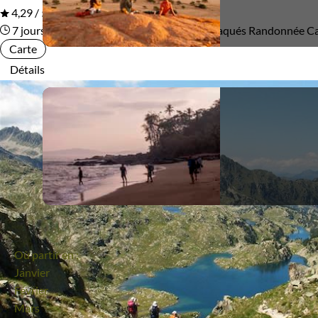
4,29 / 5
7 jours
La côte catalane de Collioure à Cadaqués
Randonnée Ca
Itinérance
Carte
Détails
Itinérant
Semi-itinérant
En étoile
Environnement
Bord de mer et îles
Montagne
Où partir en :
Janvier
Février
Mars