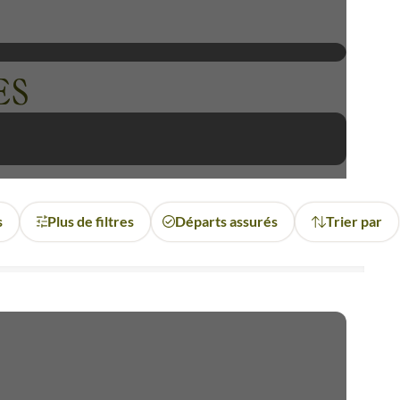
s dans des criques sauvages.
ES
s
Plus de filtres
Départs assurés
Trier par