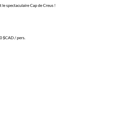
t le spectaculaire Cap de Creus !
50 $CAD
/ pers.