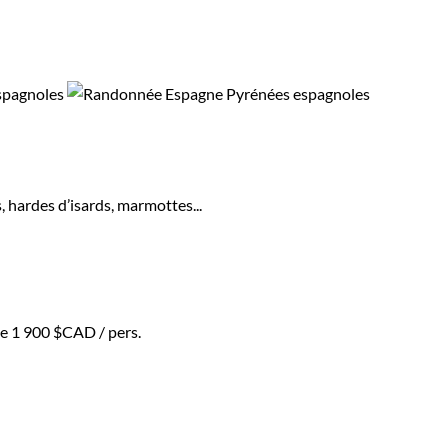
 hardes d’isards, marmottes...
de
1 900 $CAD
/ pers.