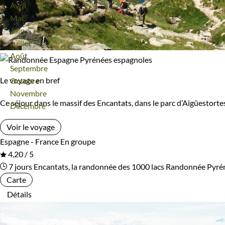
Avril
Mai
Juin
Juillet
Août
Septembre
Le voyage en bref
Octobre
Novembre
Ce séjour dans le massif des Encantats, dans le parc d’Aigüestorte
Décembre
Voir le voyage
Espagne - France
En groupe
4,20 / 5
7 jours
Encantats, la randonnée des 1000 lacs
Randonnée Pyrén
Carte
Détails