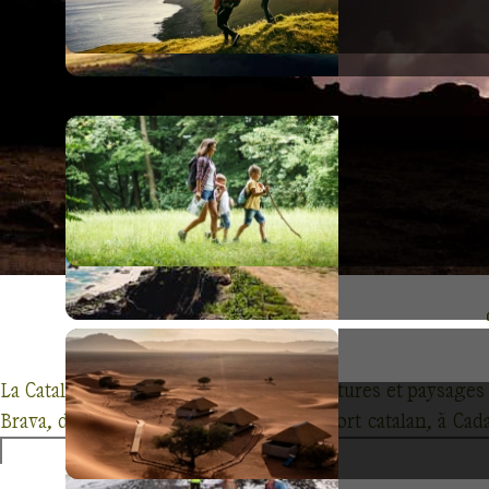
La Catalogne, une région riche en aventures et paysages na
Brava, de Collioure, ce petit joyau du port catalan, à C
Pyrénées catalanes et découvrez ses gorges, forêts, lacs e
Le massif des Encantats et le parc d’Aigüestortes offre