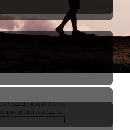
ôte Vermeille jusqu'à la Costa
 le parc naturel régional des
la région de leurs bienfaits.
s et de marmottes. Immergez-