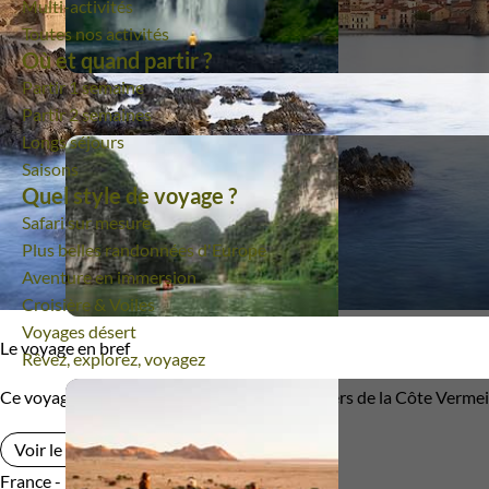
Multi-activités
Toutes nos activités
Budget
Où et quand partir ?
Partir 1 semaine
De 1 250 à 2 000 $CAD
De 2 000 à 3 000 $CAD
Partir 2 semaines
Longs séjours
Plus de 3 000 $CAD
Saisons
Quel style de voyage ?
Safari sur mesure
Âge des enfants
Plus belles randonnées d'Europe
Aventure en immersion
Les 10/13 ans
Les 14/16 ans
Croisière & Voiles
Voyages désert
Le voyage en bref
Rêvez, explorez, voyagez
Confort
Ce voyage vous emmène sur les sentiers côtiers de la Côte Vermeil
Standard
Supérieur
Voir le voyage
Haut de gamme
France - Espagne
En groupe