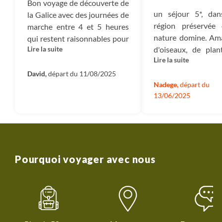
Bon voyage de découverte de
impôts qui sont dus : TVA, Impôt sur les sociétés, et
un séjour 5*, da
la Galice avec des journées de
autres impôts.
région préservée
marche entre 4 et 5 heures
nature domine. Am
qui restent raisonnables pour
Mécénat :
Ce sont les montants dédiés à nos projets
Lire la suite
d'oiseaux, de plan
des marcheurs occasionnels.
de reforestation nous permettant d’absorber 100%
Lire la suite
fleurs seront rav
6 jours loin de la foule dans
des émissions carbone du voyage ainsi que le soutien
accès privilégi
des hébergements typiques.
David,
départ du 11/08/2025
que nous apportons aux diverses associations que
produits de la me
Nadege,
départ du
nous accompagnons en France et dans le monde.
13/06/2025
les établisse
familiaux et chaleu
Entreprise :
Il s’agit du montant qui reste dans
l’entreprise et qui nous permet d’investir dans de
nouveaux projets et développer des nouveaux
voyages.
Pourquoi voyager avec nous