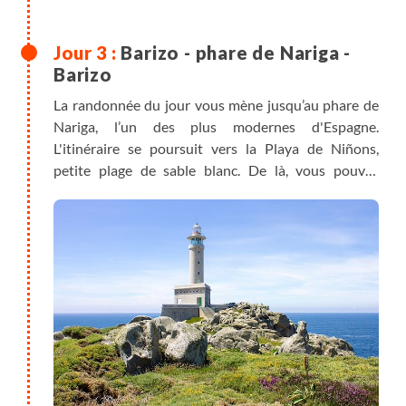
Barizo - phare de Nariga -
Barizo
La randonnée du jour vous mène jusqu’au phare de
Nariga, l’un des plus modernes d'Espagne.
L'itinéraire se poursuit vers la Playa de Niñons,
petite plage de sable blanc. De là, vous pouvez
retourner à Barizo à pied. Nuit à Barizo dans le
même hébergement que la veille.
Variante :
possibilité d'écourter la randonnée de 3.6
km en prenant un taxi (à votre charge) pour
effectuer le trajet retour de Playa de Niñons à
Barizo.