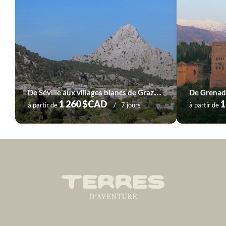
D
e Séville aux villages blancs de Grazalema
De Grenade
1 260 $CAD
1
à partir de
7 jours
à partir de