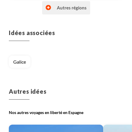
Autres régions
Idées associées
Voyage
Canaries (Espagne)
Voyage
Catalogne
Galice
Voyage
Pyrénées espagnoles
Autres idées
Nos autres voyages en liberté en Espagne