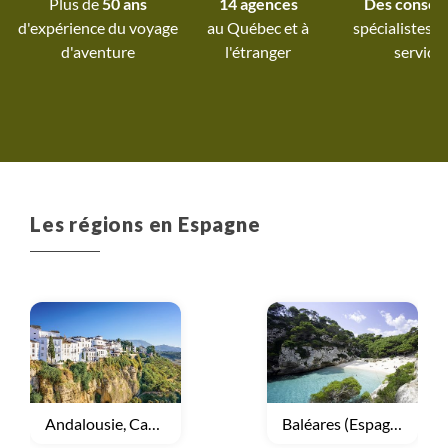
Plus de
50 ans
14 agences
Des conseil
d'expérience du voyage
au Québec et
à
spécialistes à
d'aventure
l'étranger
service
Les régions en Espagne
Voyage
Andalousie, Castille
Voyage
Baléares (Espagne)