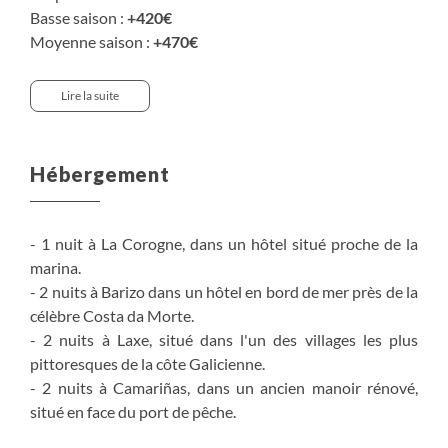
Basse saison :
+420€
Moyenne saison :
+470€
Haute saison :
+530€
Lire la suite
• Nuit supplémentaire en fin de séjour à Camariñas (en
chambre double avec petit déjeuner) :
Basse saison :
+40€
par personne
Hébergement
Moyenne saison :
+50€
par personne
Haute saison :
+60€
par personne
- 1 nuit à La Corogne, dans un hôtel situé proche de la
• Transferts depuis/vers les aéroports de Saint-Jacques
marina.
de Compostelle ou de La Corogne : nous consulter
- 2 nuits à Barizo dans un hôtel en bord de mer près de la
célèbre Costa da Morte.
- 2 nuits à Laxe, situé dans l'un des villages les plus
pittoresques de la côte Galicienne.
- 2 nuits à Camariñas, dans un ancien manoir rénové,
situé en face du port de pêche.