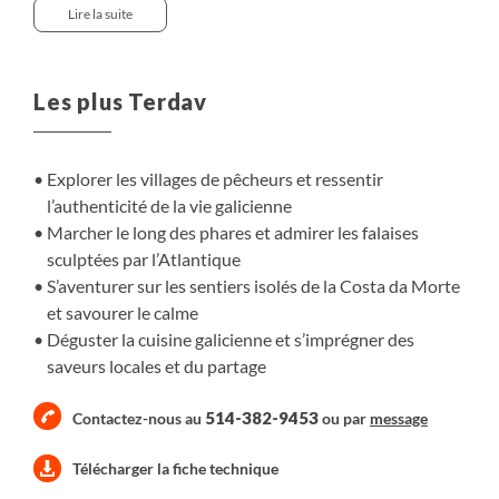
pas nous offre des panoramas sur la Costa da Morte, où
Lire la suite
l’Atlantique vient frapper les falaises et transformer le
temps en spectacle vivant. Entre itinérance, plage et
villages authentiques, nous découvrons une Galice à la
Les plus Terdav
fois minérale et vibrante, riche en rencontres et en
sensations.
Explorer les villages de pêcheurs et ressentir
l’authenticité de la vie galicienne
Marcher le long des phares et admirer les falaises
sculptées par l’Atlantique
S’aventurer sur les sentiers isolés de la Costa da Morte
et savourer le calme
Déguster la cuisine galicienne et s’imprégner des
saveurs locales et du partage
514-382-9453
Contactez-nous au
ou par
message
Télécharger la fiche technique